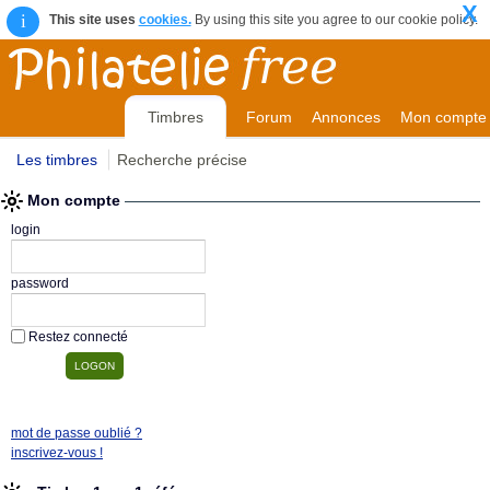
X
i
This site uses
cookies.
By using this site you agree to our cookie policy.
Timbres
Forum
Annonces
Mon compte
Les timbres
Recherche précise
Mon compte
login
password
Restez connecté
mot de passe oublié ?
inscrivez-vous !