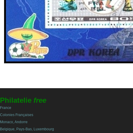
Philatelie
free
France
Colonies Françaises
Monaco, Andorre
Belgique, Pays-Bas, Luxembourg