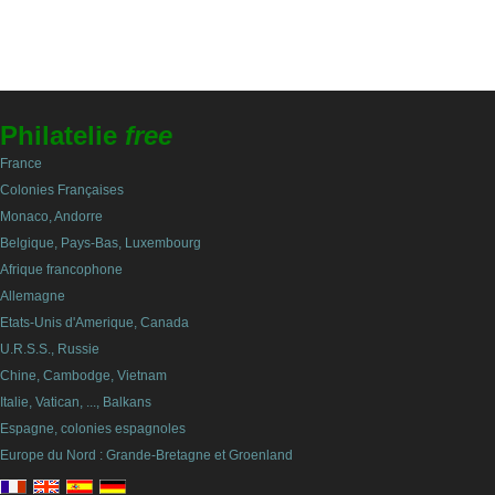
Philatelie
free
France
Colonies Françaises
Monaco, Andorre
Belgique, Pays-Bas, Luxembourg
Afrique francophone
Allemagne
Etats-Unis d'Amerique, Canada
U.R.S.S., Russie
Chine, Cambodge, Vietnam
Italie, Vatican, ..., Balkans
Espagne, colonies espagnoles
Europe du Nord : Grande-Bretagne et Groenland