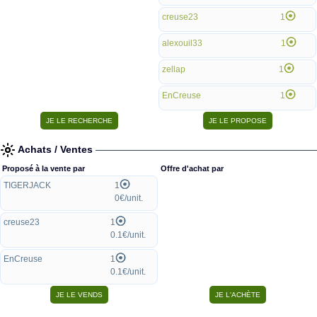
creuse23
1
alexouil33
1
zellap
1
EnCreuse
1
Achats / Ventes
Proposé à la vente par
Offre d'achat par
TIGERJACK
1
0€/unit.
creuse23
1
0.1€/unit.
EnCreuse
1
0.1€/unit.