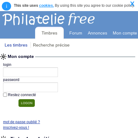
X
i
This site uses
cookies.
By using this site you agree to our cookie policy.
Timbres
Forum
Annonces
Mon compte
Les timbres
Recherche précise
Mon compte
login
password
Restez connecté
mot de passe oublié ?
inscrivez-vous !