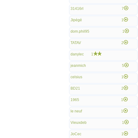
31416rl
7
Jipégé
1
dom.phil95
1
TATAV
2
danylec
1
jeanmich
5
celsius
1
BD21
2
1965
1
le neuf
1
Vieuxdeb
1
JoCec
1