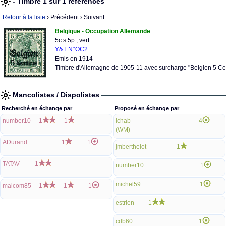
- Timbre 1 sur 1 références
Retour à la liste
› Précédent
› Suivant
Belgique - Occupation Allemande
5c.s.5p., vert
Y&T N°OC2
Emis en 1914
Timbre d'Allemagne de 1905-11 avec surcharge "Belgien 5 Ce
Mancolistes / Dispolistes
Recherché en échange par
Proposé en échange par
number10
1
1
lchab
4
(WM)
ADurand
1
1
jmberthelot
1
TATAV
1
number10
1
michel59
1
malcom85
1
1
1
estrien
1
cdb60
1