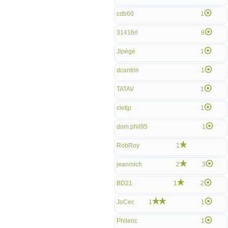
cdb60
1
31416rl
8
Jipégé
1
dcantrin
1
TATAV
1
cletjp
1
dom.phil95
1
RobRoy
1
jeanmich
2
3
BD21
1
2
JoCec
1
1
Phileric
1