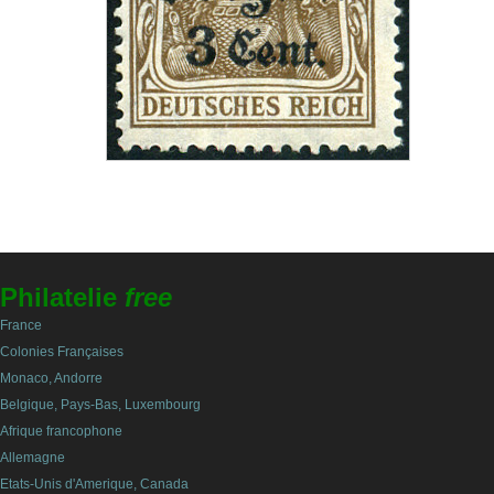
Philatelie
free
France
Colonies Françaises
Monaco, Andorre
Belgique, Pays-Bas, Luxembourg
Afrique francophone
Allemagne
Etats-Unis d'Amerique, Canada