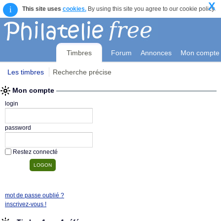
X
i
This site uses
cookies.
By using this site you agree to our cookie policy.
Timbres
Forum
Annonces
Mon compte
Les timbres
Recherche précise
Mon compte
login
password
Restez connecté
mot de passe oublié ?
inscrivez-vous !