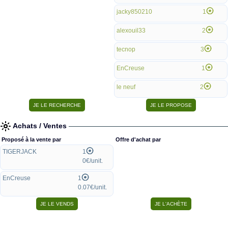
jacky850210
1
alexouil33
2
tecnop
3
EnCreuse
1
le neuf
2
Achats / Ventes
Proposé à la vente par
Offre d'achat par
TIGERJACK
1
0€/unit.
EnCreuse
1
0.07€/unit.