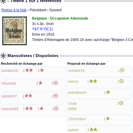
- Timbre 1 sur 1 références
Retour à la liste
› Précédent
› Suivant
Belgique - Occupation Allemande
3c.s.3p., brun
Y&T N°OC11
Emis en 1916
Timbre d'Allemagne de 1905-16 avec surcharge "Belgien 3 Cen
Mancolistes / Dispolistes
Recherché en échange par
Proposé en échange par
number10
1
1
number10
1
Henric
1
1
ADurand
1
1
jmberthelot
1
sylvain07
1
1
lchab
2
malcom85
1
1
1
(WM)
13christian
1
estrien
1