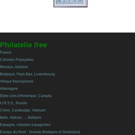
Philatelie
free
France
Colonies Françaises
Monaco, Andorre
Belgique, Pays-Bas, Luxembourg
Afrique francophone
Allemagne
Etats-Unis d'Amerique, Canada
U.R.S.S., Russie
Chine, Cambodge, Vietnam
Italie, Vatican, ..., Balkans
Espagne, colonies espagnoles
Europe du Nord : Grande-Bretagne et Groenland