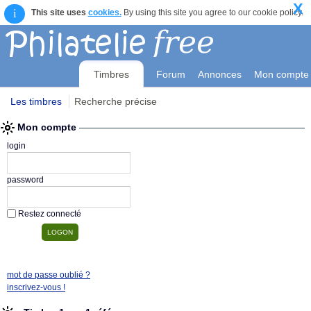
X
i
This site uses
cookies.
By using this site you agree to our cookie policy.
Timbres
Forum
Annonces
Mon compte
Les timbres
Recherche précise
Mon compte
login
password
Restez connecté
mot de passe oublié ?
inscrivez-vous !