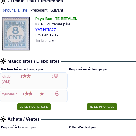
- Timbre 1 sur 1 références
Retour à la liste
› Précédent
› Suivant
Pays-Bas - TE BETALEN
8 CNT, outremer pâle
Y&T N°TA77
Emis en 1935
Timbre Taxe
Mancolistes / Dispolistes
Recherché en échange par
Proposé en échange par
lchab
1
1
(WM)
sylvain07
1
1
1
Achats / Ventes
Proposé à la vente par
Offre d'achat par