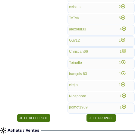
celsius
2
TATAV
5
alexouil33
4
Guy12
1
Christian66
1
Toinette
1
françois 63
1
cletjp
1
Nicephore
1
pomof1969
1
Achats / Ventes