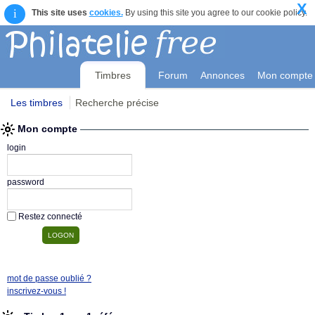
X
i
This site uses
cookies.
By using this site you agree to our cookie policy.
Timbres
Forum
Annonces
Mon compte
Les timbres
Recherche précise
Mon compte
login
password
Restez connecté
mot de passe oublié ?
inscrivez-vous !