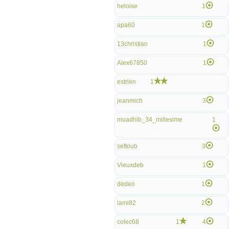
heloise
1
apa60
1
13christian
1
Alex67850
1
estrien
1
jeanmich
3
muadhib_34_millesime
1
settoub
3
Vieuxdeb
1
dedeo
1
lami82
2
colec68
1
4