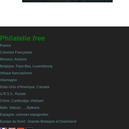
Philatelie
free
France
Colonies Françaises
Monaco, Andorre
Belgique, Pays-Bas, Luxembourg
Afrique francophone
Allemagne
Etats-Unis d'Amerique, Canada
U.R.S.S., Russie
Chine, Cambodge, Vietnam
Italie, Vatican, ..., Balkans
Espagne, colonies espagnoles
Europe du Nord : Grande-Bretagne et Groenland