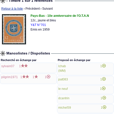
- Timbre 1 sur 1 références
Retour à la liste
› Précédent
› Suivant
Pays-Bas - 10e anniversaire de l'O.T.A.N
12c., jaune et bleu
Y&T N°701
Emis en 1959
Mancolistes / Dispolistes
Recherché en échange par
Proposé en échange par
sylvain07
1
lchab
1
(WM)
pilgrim1971
1
1
1
pat083
1
le neuf
1
dcantrin
1
michel59
1