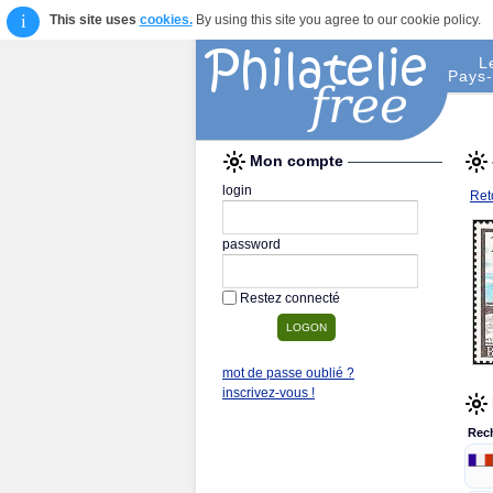
i
This site uses
cookies.
By using this site you agree to our cookie policy.
L
Pays-
Mon compte
login
Reto
password
Restez connecté
mot de passe oublié ?
inscrivez-vous !
Rec