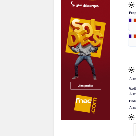
Prop
Auc
Vari
Auc
Obli
Auc