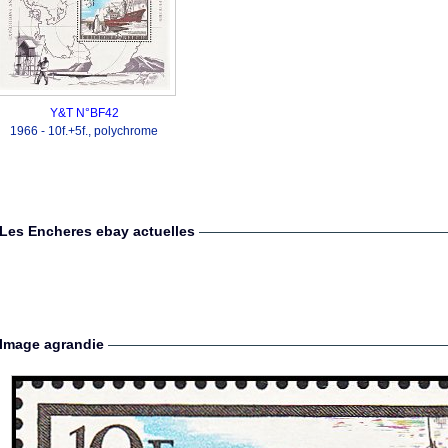
Y&T N°BF42
1966 - 10f.+5f., polychrome
Les Encheres ebay actuelles
Image agrandie