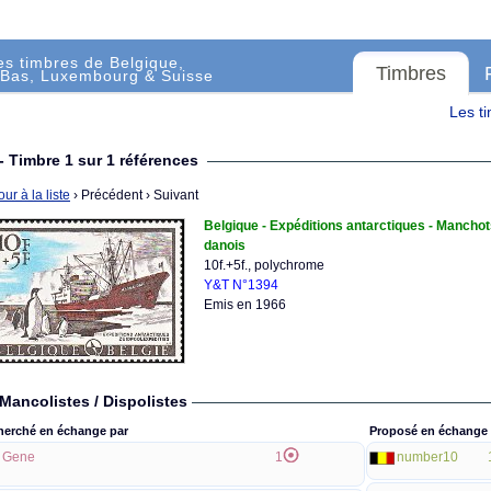
es timbres de Belgique,
Timbres
Bas, Luxembourg & Suisse
Les t
- Timbre 1 sur 1 références
ur à la liste
› Précédent
› Suivant
Belgique - Expéditions antarctiques - Mancho
danois
10f.+5f., polychrome
Y&T N°1394
Emis en 1966
Mancolistes / Dispolistes
herché en échange par
Proposé en échange 
Gene
1
number10