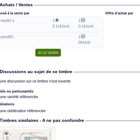
Achats / Ventes
osé à la vente par
Offre d'achat par
martin`s
1
1
0.11€/unit.
0.1€/unit.
janot55
1
0€/unit.
Discussions au sujet de ce timbre
une discussion sur ce timbre n'est ouverte
étés ou particularités
une variété référencée
térations
une oblitération référencée
Timbres similaires - A ne pas confondre