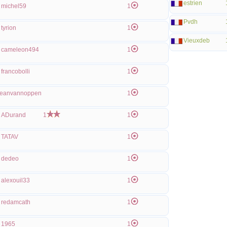
estrien
michel59
1
Pvdh
tyrion
1
Vieuxdeb
cameleon494
1
francobolli
1
eanvannoppen
1
ADurand
1
1
TATAV
1
dedeo
1
alexouil33
1
redamcath
1
1965
1