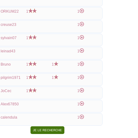
ORKUM22
1
1
creuse23
1
sylvain07
1
1
leinad43
1
Bruno
1
1
1
pilgrim1971
1
1
1
JoCec
1
1
Alex67850
1
calendula
1