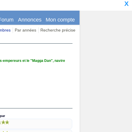
X
Forum
Annonces
Mon compte
imbres
Par années
Recherche précise
ts-empereurs et le "Magga Dan", navire
par
1