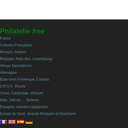
Philatelie
free
France
Colonies Françaises
Monaco, Andorre
Belgique, Pays-Bas, Luxembourg
Afrique francophone
Allemagne
Etats-Unis d'Amerique, Canada
U.R.S.S., Russie
Chine, Cambodge, Vietnam
Italie, Vatican, ..., Balkans
Espagne, colonies espagnoles
Europe du Nord : Grande-Bretagne et Groenland