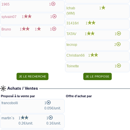
1965
1
lchab
1
(WM)
sylvain07
1
1
31416rl
1
Bruno
1
1
1
TATAV
1
1
tecnop
2
Christian66
1
Toinette
1
Achats / Ventes
Proposé à la vente par
Offre d'achat par
francobolli
1
0.05€/unit.
martin`s
1
1
0.2€/unit.
0.1€/unit.