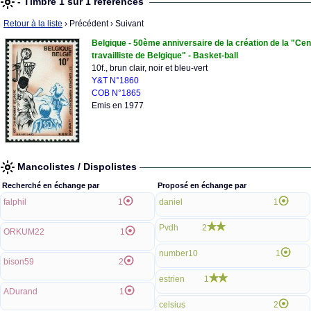
- Timbre 1 sur 1 références
Retour à la liste
› Précédent
› Suivant
Belgique - 50ème anniversaire de la création de la "Cen
travailliste de Belgique" - Basket-ball
10f., brun clair, noir et bleu-vert
Y&T N°1860
COB N°1865
Emis en 1977
Mancolistes / Dispolistes
Recherché en échange par
Proposé en échange par
falphil
1
daniel
1
Pvdh
2
ORKUM22
1
number10
1
bison59
2
estrien
1
ADurand
1
celsius
2