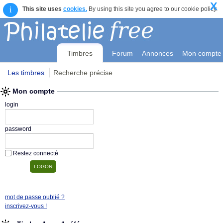
X
i
This site uses
cookies.
By using this site you agree to our cookie policy.
Timbres
Forum
Annonces
Mon compte
Les timbres
Recherche précise
Mon compte
login
password
Restez connecté
mot de passe oublié ?
inscrivez-vous !