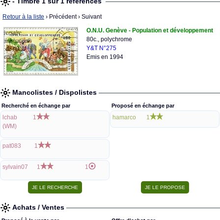
- Timbre 1 sur 1 références
Retour à la liste
› Précédent
› Suivant
O.N.U. Genève - Population et développement
80c., polychrome
Y&T N°275
Emis en 1994
Mancolistes / Dispolistes
Recherché en échange par
Proposé en échange par
lchab
1
hamarco
1
(WM)
pat083
1
sylvain07
1
1
Achats / Ventes