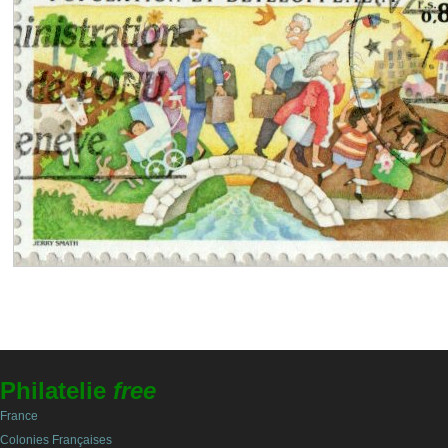
Philatelie
free
France
Colonies Françaises