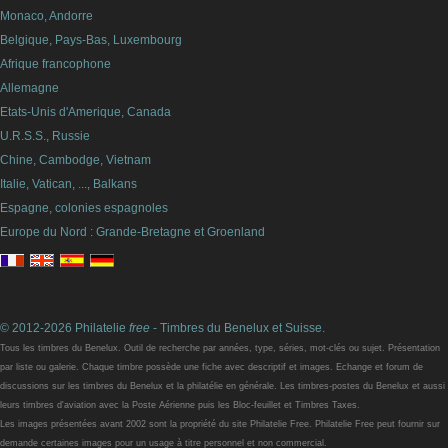
Monaco, Andorre
Belgique, Pays-Bas, Luxembourg
Afrique francophone
Allemagne
Etats-Unis d'Amerique, Canada
U.R.S.S., Russie
Chine, Cambodge, Vietnam
Italie, Vatican, ..., Balkans
Espagne, colonies espagnoles
Europe du Nord : Grande-Bretagne et Groenland
© 2012-2026 Philatelie
free
- Timbres du Benelux et Suisse.
Tous les timbres du Benelux. Outil de recherche par années, type, séries, mot-clés ou sujet. Présentation
par liste ou galerie. Chaque timbre possède une fiche avec descriptif et images. Echange et forum de
discussions sur les timbres du Benelux et la philatélie en générale. Les timbres-postes du Benelux et aussi
leurs timbres d'aviation avec la Poste Aérienne puis les Bloc-feuillet et Timbres Taxes.
Les images présentées avant 2002 sont la propriété du site Philatelie Free. Philatelie Free peut fournir sur
demande certaines images pour un usage à titre personnel et non commercial.