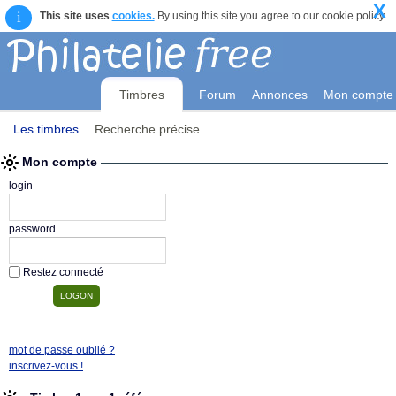
X
i
This site uses
cookies.
By using this site you agree to our cookie policy.
Timbres
Forum
Annonces
Mon compte
Les timbres
Recherche précise
Mon compte
login
password
Restez connecté
mot de passe oublié ?
inscrivez-vous !