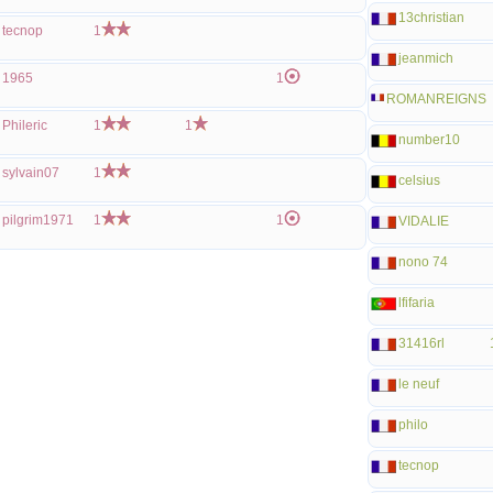
13christian
tecnop
1
jeanmich
1965
1
ROMANREIGNS
Phileric
1
1
number10
sylvain07
1
celsius
pilgrim1971
1
1
VIDALIE
nono 74
lfifaria
31416rl
le neuf
philo
tecnop