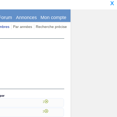
X
Forum
Annonces
Mon compte
imbres
Par années
Recherche précise
par
1
3