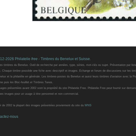
12-2026 Philatelie
free
- Timbres du Benelux et Suisse.
es timbres du Benelux. Outil de recherche par années, type, séries, mot-clés ou sujet. Présentation par list
e. Chaque timbre possède une fiche avec descriptif et images. Echange et forum de discussions sur les tim
elux et la philatélie en générale. Les timbres-postes du Benelux et aussi leurs timbres d'aviation avec la P
ne puis les Bloc-feuillet et Timbres Taxes.
ages présentées avant 2002 sont la propriété du site Philatelie Free. Philatelie Free peut fournir sur deman
nes images pour un usage à titre personnel et non commercial.
ir de 2002 la plupart des images présentées proviennent du site du
WNS
actez-nous