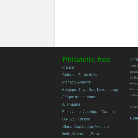
Philatelie
free
© 20
Tous l
France
galeri
Colonies Françaises
du Ben
Monaco, Andorre
Aérien
Belgique, Pays-Bas, Luxembourg
Les im
certai
Afrique francophone
Allemagne
A part
Etats-Unis d'Amerique, Canada
Cont
U.R.S.S., Russie
Chine, Cambodge, Vietnam
Italie, Vatican, ..., Balkans