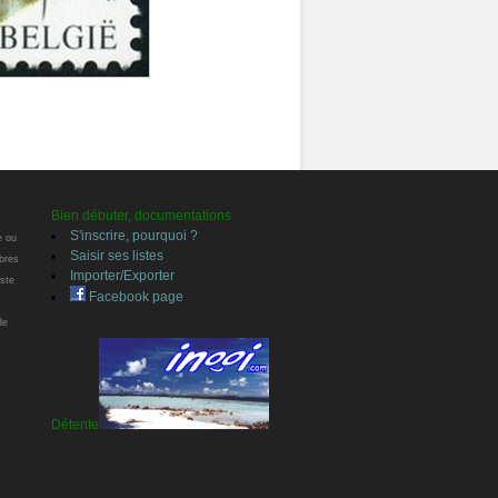
Bien débuter, documentations
S'inscrire, pourquoi ?
e ou
Saisir ses listes
bres
Importer/Exporter
oste
Facebook page
de
Détente