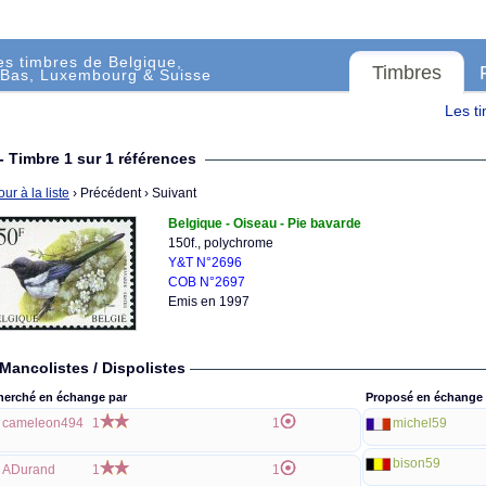
es timbres de Belgique,
Timbres
Bas, Luxembourg & Suisse
Les t
- Timbre 1 sur 1 références
ur à la liste
› Précédent
› Suivant
Belgique - Oiseau - Pie bavarde
150f., polychrome
Y&T N°2696
COB N°2697
Emis en 1997
Mancolistes / Dispolistes
herché en échange par
Proposé en échange 
cameleon494
1
1
michel59
bison59
ADurand
1
1