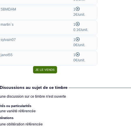
SBMDAM
1
2€/unit.
martin`s
1
0.1€/unit.
sylvain07
1
0€/unit.
janot55
1
0€/unit.
Discussions au sujet de ce timbre
une discussion sur ce timbre n'est ouverte
étés ou particularités
une variété référencée
térations
une oblitération référencée