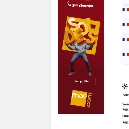
Auc
Vari
Auc
Obli
Auc