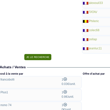
alexouil33
TATAV
Phileric
colec68
zellap
jeanluc11
Achats / Ventes
osé à la vente par
Offre d'achat par
francobolli
1
0.03€/unit.
Plus1
1
0.8€/unit.
nono 74
1
0€/unit.