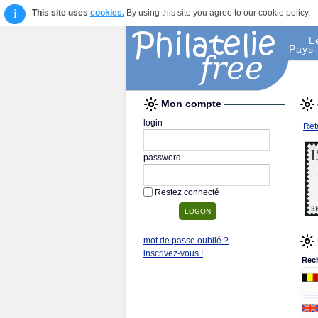
i
This site uses
cookies.
By using this site you agree to our cookie policy.
L
Pays-
Mon compte
login
Reto
password
Restez connecté
mot de passe oublié ?
inscrivez-vous !
Rec