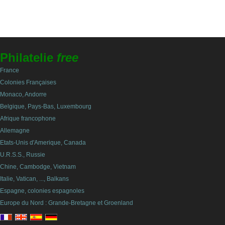
Philatelie
free
France
Colonies Françaises
Monaco, Andorre
Belgique, Pays-Bas, Luxembourg
Afrique francophone
Allemagne
Etats-Unis d'Amerique, Canada
U.R.S.S., Russie
Chine, Cambodge, Vietnam
Italie, Vatican, ..., Balkans
Espagne, colonies espagnoles
Europe du Nord : Grande-Bretagne et Groenland