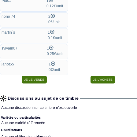
Plus1
1
0.12€/unit.
nono 74
2
0€/unit.
martin`s
1
0.1€/unit.
sylvain07
1
0.25€/unit.
janot55
1
0€/unit.
Discussions au sujet de ce timbre
Aucune discussion sur ce timbre n'est ouverte
Variétés ou particularités
Aucune variété référencée
Oblitérations
Aucune oblitération référencée