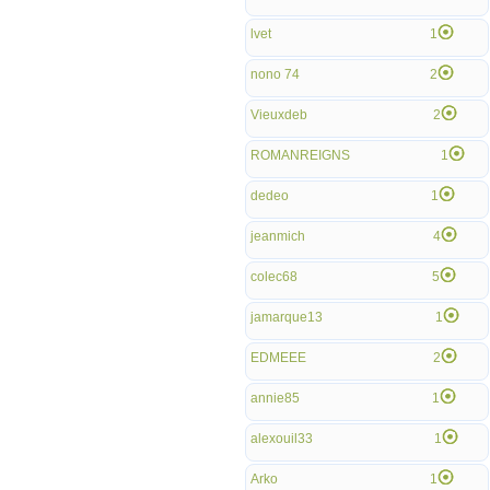
lvet
1
nono 74
2
Vieuxdeb
2
ROMANREIGNS
1
dedeo
1
jeanmich
4
colec68
5
jamarque13
1
EDMEEE
2
annie85
1
alexouil33
1
Arko
1