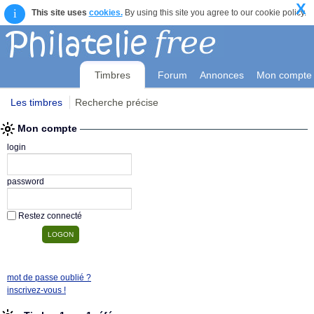
X
i
This site uses
cookies.
By using this site you agree to our cookie policy.
Timbres
Forum
Annonces
Mon compte
Les timbres
Recherche précise
Mon compte
login
password
Restez connecté
mot de passe oublié ?
inscrivez-vous !