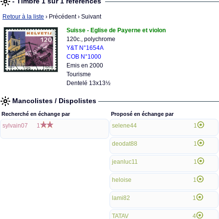
- Timbre 1 sur 1 références
Retour à la liste
› Précédent
› Suivant
Suisse - Eglise de Payerne et violon
120c., polychrome
Y&T N°1654A
COB N°1000
Emis en 2000
Tourisme
Dentelé 13x13½
Mancolistes / Dispolistes
Recherché en échange par
Proposé en échange par
sylvain07
1
selene44
1
deodat88
1
jeanluc11
1
heloise
1
lami82
1
TATAV
4