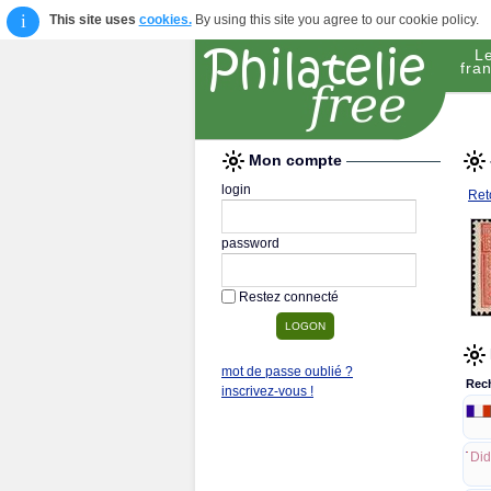
i
This site uses
cookies.
By using this site you agree to our cookie policy.
L
fran
Mon compte
login
Reto
password
Restez connecté
mot de passe oublié ?
Rec
inscrivez-vous !
Did