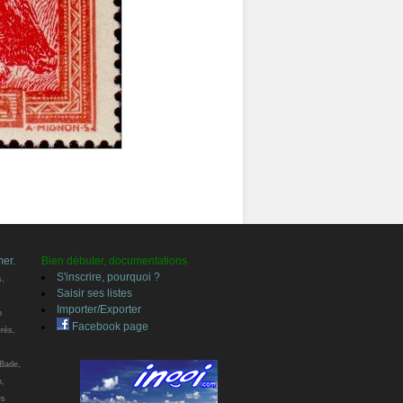
mer.
Bien débuter, documentations
S'inscrire, pourquoi ?
s,
Saisir ses listes
Importer/Exporter
n
Facebook page
érès,
 Bade,
n,
es