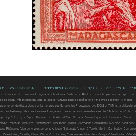
08-2026 Philatelie
free
- Timbres des Ex-colonies Françaises et territoires d'outre-
es timbres des Ex-colonies Françaises et territoires d'outre-mer. Outil de recherche par années, type, série
és ou sujet. Présentation par liste ou galerie. Chaque timbre possède une fiche avec descriptif et images.
e et forum de discussions sur les timbres des Ex-colonies Françaises, des DOM et TOM et la philatélie e
le. Les timbres-postes des Colonies Françaises : Les émissions générales avec les "Aigle Impérial", les C
ype Sage", les "Type Alphée Dubois", Les timbres d'Afars & Issas, Afrique Equatoriale Française, Afrique
ntale Française, Alaouites, Alexandrette, Alexandrie, Algérie, Allemagne Occupation Française, Allemagne
agne Rhénanie, Allemagne Wurttemberg, Anjouan (Sultanat), Annam & Tonkin, Bénin, Cambodge, Camerou
, Castellorizo, Cavalle, Chine, Cilicie, Cochinchine, Comores (Archipel des), Congo, Côte-d'Ivoire, Côte d