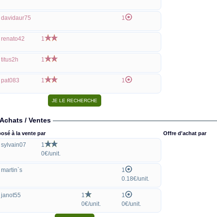
davidaur75
1
renato42
1
titus2h
1
pat083
1
1
Achats / Ventes
osé à la vente par
Offre d'achat par
sylvain07
1
0€/unit.
martin`s
1
0.18€/unit.
janot55
1
1
0€/unit.
0€/unit.