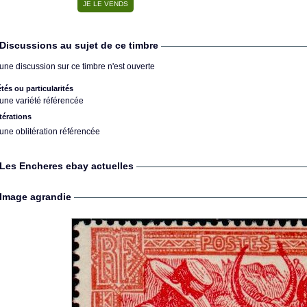
Discussions au sujet de ce timbre
une discussion sur ce timbre n'est ouverte
étés ou particularités
une variété référencée
térations
une oblitération référencée
Les Encheres ebay actuelles
Image agrandie