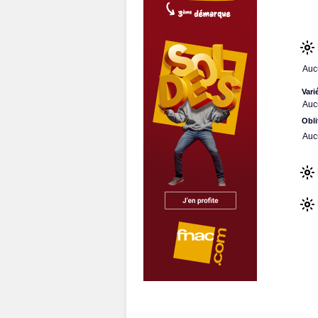
Auc
Vari
Auc
Obli
Auc