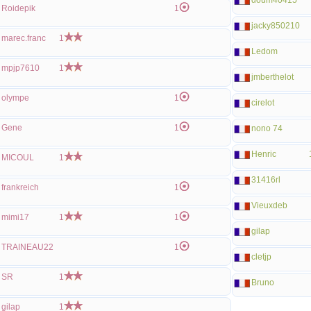
doum40415
Roidepik
1
jacky850210
marec.franc
1
Ledom
mpjp7610
1
jmberthelot
olympe
1
cirelot
Gene
1
nono 74
Henric
MICOUL
1
31416rl
frankreich
1
Vieuxdeb
mimi17
1
1
gilap
TRAINEAU22
1
cletjp
SR
1
Bruno
gilap
1