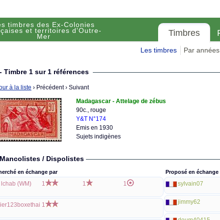
es timbres des Ex-Colonies
çaises et territoires d'Outre-
Timbres
Mer
Les timbres
Par années
- Timbre 1 sur 1 références
ur à la liste
› Précédent
› Suivant
Madagascar - Attelage de zébus
90c., rouge
Y&T N°174
Emis en 1930
Sujets indigènes
Mancolistes / Dispolistes
herché en échange par
Proposé en échange 
lchab (WM)
1
1
1
sylvain07
jimmy62
ier123boxethai
1