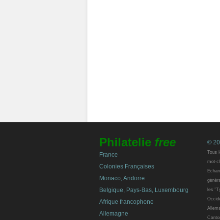
Philatelie
free
© 20
Tous l
France
mot-cl
Colonies Françaises
Echang
Monaco, Andorre
généra
Belgique, Pays-Bas, Luxembourg
les "T
Occide
Afrique francophone
Allem
Allemagne
Canton