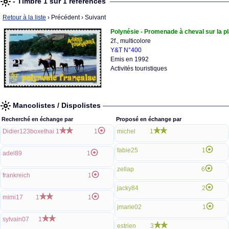
- Timbre 1 sur 1 références
Retour à la liste
› Précédent
› Suivant
Polynésie - Promenade à cheval sur la p
2f., multicolore
Y&T N°400
Emis en 1992
Activités touristiques
Mancolistes / Dispolistes
Recherché en échange par
Proposé en échange par
Didier123boxethai
1
1
michel
1
fabie25
1
adel89
1
zellap
6
frankreich
1
jacky84
2
mimi17
1
1
jmarie02
1
sylvain07
1
estrien
3