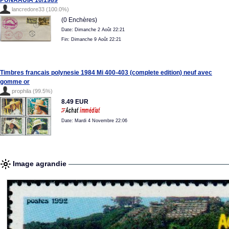
PUNAAUIA 10/1989
lancredore33 (100.0%)
(0 Enchères)
Date: Dimanche 2 Août 22:21
Fin: Dimanche 9 Août 22:21
Timbres francais polynesie 1984 Mi 400-403 (complete edition) neuf avec
gomme or
prophila (99.5%)
8.49 EUR
Date: Mardi 4 Novembre 22:06
Image agrandie