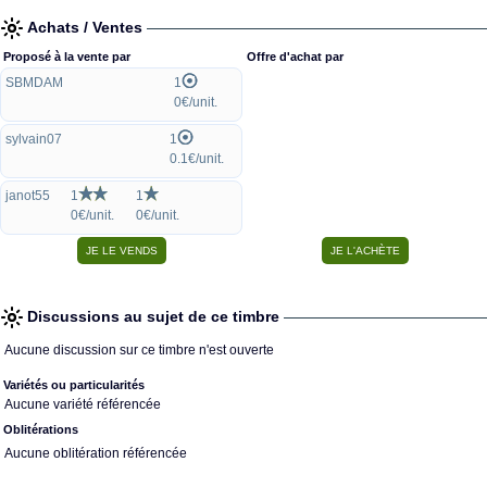
Achats / Ventes
Proposé à la vente par
Offre d'achat par
SBMDAM
1
0€/unit.
sylvain07
1
0.1€/unit.
janot55
1
1
0€/unit.
0€/unit.
Discussions au sujet de ce timbre
Aucune discussion sur ce timbre n'est ouverte
Variétés ou particularités
Aucune variété référencée
Oblitérations
Aucune oblitération référencée