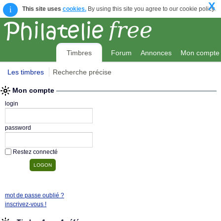
X
i
This site uses
cookies.
By using this site you agree to our cookie policy.
Timbres
Forum
Annonces
Mon compte
Les timbres
Recherche précise
Mon compte
login
password
Restez connecté
mot de passe oublié ?
inscrivez-vous !