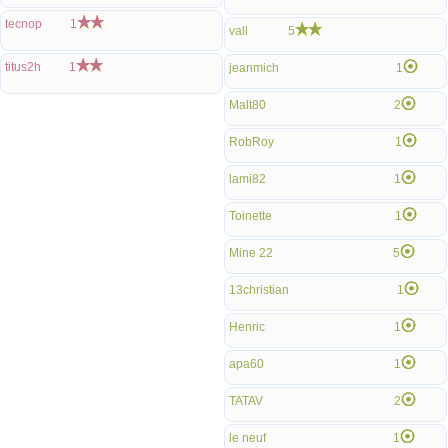
tecnop
1
vall
5
titus2h
1
jeanmich
1
Malt80
2
RobRoy
1
lami82
1
Toinette
1
Mine 22
5
13christian
1
Henric
1
apa60
1
TATAV
2
le neuf
1