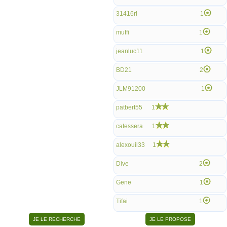
31416rl
1
muffi
1
jeanluc11
1
BD21
2
JLM91200
1
patbert55
1
catessera
1
alexouil33
1
Dive
2
Gene
1
Tifai
1