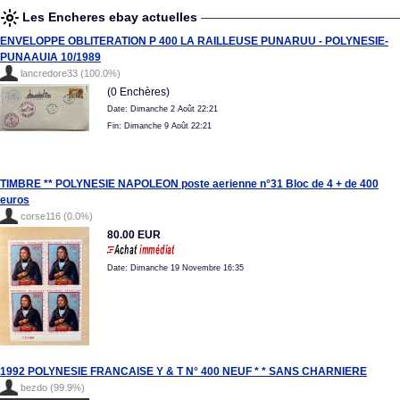
Les Encheres ebay actuelles
ENVELOPPE OBLITERATION P 400 LA RAILLEUSE PUNARUU - POLYNESIE-
PUNAAUIA 10/1989
lancredore33 (100.0%)
(0 Enchères)
Date: Dimanche 2 Août 22:21
Fin: Dimanche 9 Août 22:21
TIMBRE ** POLYNESIE NAPOLEON poste aerienne n°31 Bloc de 4 + de 400
euros
corse116 (0.0%)
80.00 EUR
Date: Dimanche 19 Novembre 16:35
1992 POLYNESIE FRANCAISE Y & T N° 400 NEUF * * SANS CHARNIERE
bezdo (99.9%)