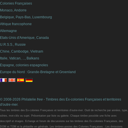
Colonies Françaises
Monaco, Andorre
Belgique, Pays-Bas, Luxembourg
Afrique francophone
Allemagne
Etats-Unis d'Amerique, Canada
U.R.S.S., Russie
Chine, Cambodge, Vietnam
Italie, Vatican, ..., Balkans
Espagne, colonies espagnoles
Europe du Nord : Grande-Bretagne et Groenland
© 2008-2026 Philatelie
free
- Timbres des Ex-colonies Françaises et territoires
d'outre-mer.
Tous les timbres des Ex-colonies Françaises et territoires d'outre-mer. Outil de recherche par années, type,
séries, mot-clés ou sujet. Présentation par liste ou galerie. Chaque timbre possède une fiche avec
descriptif et images. Echange et forum de discussions sur les timbres des Ex-colonies Françaises, des
DOM et TOM et la philatélie en générale. Les timbres-postes des Colonies Françaises : Les émissions