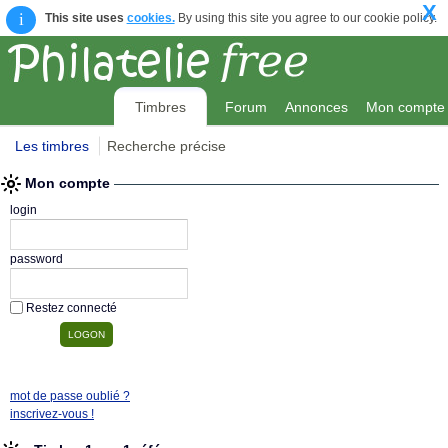
X
i
This site uses
cookies.
By using this site you agree to our cookie policy.
Timbres
Forum
Annonces
Mon compte
Les timbres
Recherche précise
Mon compte
login
password
Restez connecté
mot de passe oublié ?
inscrivez-vous !