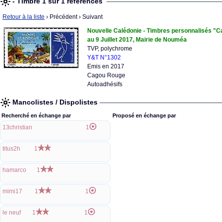
- Timbre 1 sur 1 références
Retour à la liste
› Précédent
› Suivant
Nouvelle Calédonie - Timbres personnalisés "Ca
au 9 Juillet 2017, Mairie de Nouméa
TVP, polychrome
Y&T N°1302
Emis en 2017
Cagou Rouge
Autoadhésifs
Mancolistes / Dispolistes
Recherché en échange par
Proposé en échange par
13christian
1
titus2h
1
hamarco
1
mimi17
1
1
le neuf
1
1