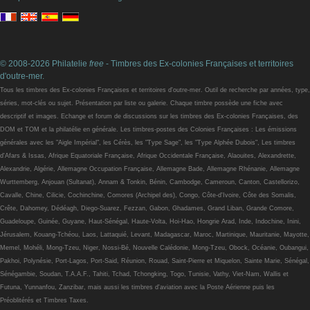
© 2008-2026 Philatelie
free
- Timbres des Ex-colonies Françaises et territoires
d'outre-mer.
Tous les timbres des Ex-colonies Françaises et territoires d'outre-mer. Outil de recherche par années, type,
séries, mot-clés ou sujet. Présentation par liste ou galerie. Chaque timbre possède une fiche avec
descriptif et images. Echange et forum de discussions sur les timbres des Ex-colonies Françaises, des
DOM et TOM et la philatélie en générale. Les timbres-postes des Colonies Françaises : Les émissions
générales avec les "Aigle Impérial", les Cérès, les "Type Sage", les "Type Alphée Dubois", Les timbres
d'Afars & Issas, Afrique Equatoriale Française, Afrique Occidentale Française, Alaouites, Alexandrette,
Alexandrie, Algérie, Allemagne Occupation Française, Allemagne Bade, Allemagne Rhénanie, Allemagne
Wurttemberg, Anjouan (Sultanat), Annam & Tonkin, Bénin, Cambodge, Cameroun, Canton, Castellorizo,
Cavalle, Chine, Cilicie, Cochinchine, Comores (Archipel des), Congo, Côte-d'Ivoire, Côte des Somalis,
Crête, Dahomey, Dédéagh, Diego-Suarez, Fezzan, Gabon, Ghadames, Grand Liban, Grande Comore,
Guadeloupe, Guinée, Guyane, Haut-Sénégal, Haute-Volta, Hoi-Hao, Hongrie Arad, Inde, Indochine, Inini,
Jérusalem, Kouang-Tchéou, Laos, Lattaquié, Levant, Madagascar, Maroc, Martinique, Mauritanie, Mayotte,
Memel, Mohéli, Mong-Tzeu, Niger, Nossi-Bé, Nouvelle Calédonie, Mong-Tzeu, Obock, Océanie, Oubangui,
Pakhoi, Polynésie, Port-Lagos, Port-Said, Réunion, Rouad, Saint-Pierre et Miquelon, Sainte Marie, Sénégal,
Sénégambie, Soudan, T.A.A.F., Tahiti, Tchad, Tchongking, Togo, Tunisie, Vathy, Viet-Nam, Wallis et
Futuna, Yunnanfou, Zanzibar, mais aussi les timbres d'aviation avec la Poste Aérienne puis les
Préoblitérés et Timbres Taxes.