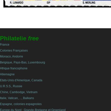
Philatelie
free
France
Colonies Françaises
Monaco, Andorre
Belgique, Pays-Bas, Luxembourg
Afrique francophone
Allemagne
Etats-Unis d'Amerique, Canada
U.R.S.S., Russie
Chine, Cambodge, Vietnam
Italie, Vatican, ..., Balkans
Espagne, colonies espagnoles
Europe du Nord : Grande-Bretagne et Groenland