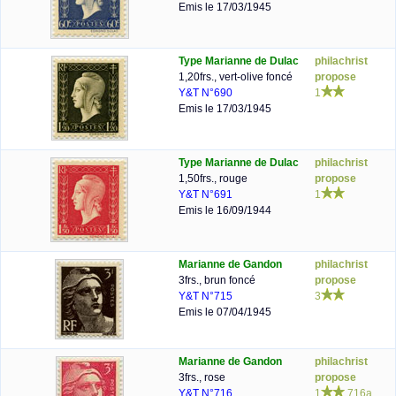
Emis le 17/03/1945
Type Marianne de Dulac
philachrist
1,20frs., vert-olive foncé
propose
Y&T N°690
1
Emis le 17/03/1945
Type Marianne de Dulac
philachrist
1,50frs., rouge
propose
Y&T N°691
1
Emis le 16/09/1944
Marianne de Gandon
philachrist
3frs., brun foncé
propose
Y&T N°715
3
Emis le 07/04/1945
Marianne de Gandon
philachrist
3frs., rose
propose
Y&T N°716
1
716a