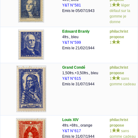
Y&T N°581
1
léger
Emis le 05/07/1943
défaut sur la
gomme je
donne
Edouard Branly
philachrist
4frs., bleu
propose
Y&T N°599
1
Emis le 21/02/1944
Grand Condé
philachrist
1,50frs.+3,50frs., bleu
propose
Y&T N°615
1
sans
Emis le 31/07/1944
gomme cadeau
Louis XIV
philachrist
4frs.+6frs., orange
propose
Y&T N°617
1
sans
Emis le 31/07/1944
gomme cadeau