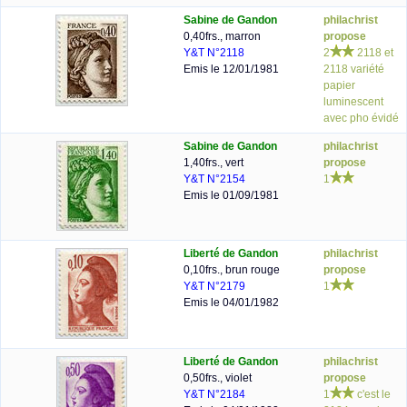
Sabine de Gandon
philachrist
0,40frs., marron
propose
Y&T N°2118
2
2118 et
Emis le 12/01/1981
2118 variété
papier
luminescent
avec pho évidé
Sabine de Gandon
philachrist
1,40frs., vert
propose
Y&T N°2154
1
Emis le 01/09/1981
Liberté de Gandon
philachrist
0,10frs., brun rouge
propose
Y&T N°2179
1
Emis le 04/01/1982
Liberté de Gandon
philachrist
0,50frs., violet
propose
Y&T N°2184
1
c'est le