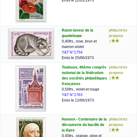
Emis le 22/01/1973
Raton laveur de la
philachrist
guadeloupe
propose
0,40frs., rose, brun et
1
marron-violet
Y&T N°1754
Emis le 25/06/1973
Toulouse, 46ème congrès
philachrist
national de la fédération
propose
des sociétés philatéliques
1
françaises
0,50frs., violet et rouge
Y&T N°1763
Emis le 12/06/1973
Hansen - Centenaire de la
philachrist
découverte du bacille de
propose
la lèpre
1
0,45frs., orange, olive et