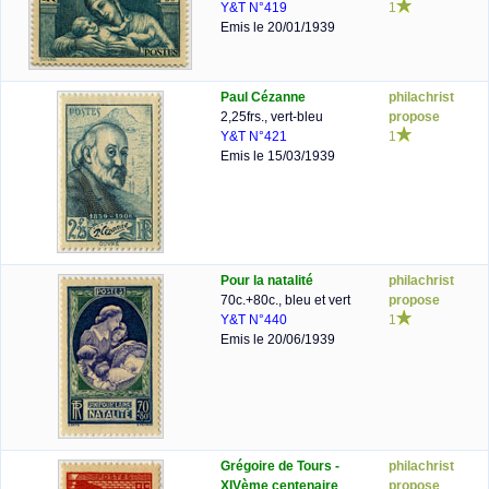
Y&T N°419
1
Emis le 20/01/1939
Paul Cézanne
philachrist
2,25frs., vert-bleu
propose
Y&T N°421
1
Emis le 15/03/1939
Pour la natalité
philachrist
70c.+80c., bleu et vert
propose
Y&T N°440
1
Emis le 20/06/1939
Grégoire de Tours -
philachrist
XIVème centenaire
propose