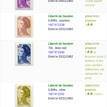
Emis le 04/01/1982
2184a papier
couché
Liberté de Gandon
philachrist
0,60frs., saumon
propose
Y&T N°2239
1
Emis le 03/11/1982
Liberté de Gandon
philachrist
70c., bleu nuit
propose
Y&T N°2240
1
je
Emis le 03/11/1982
propose aussi 2
timbres 2240c
avec variétés
différentes, me
demander en
privé
Liberté de Gandon
philachrist
0,80frs., olive
propose
Y&T N°2241
1
2241a
Emis le 03/11/1982