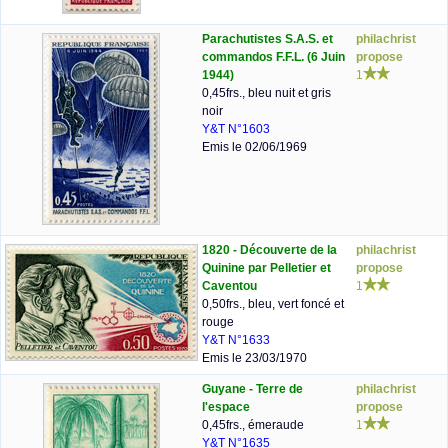
Parachutistes S.A.S. et
philachrist
commandos F.F.L. (6 Juin
propose
1944)
1
0,45frs., bleu nuit et gris
noir
Y&T N°1603
Emis le 02/06/1969
1820 - Découverte de la
philachrist
Quinine par Pelletier et
propose
Caventou
1
0,50frs., bleu, vert foncé et
rouge
Y&T N°1633
Emis le 23/03/1970
Guyane - Terre de
philachrist
l'espace
propose
0,45frs., émeraude
1
Y&T N°1635