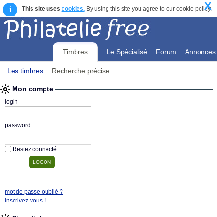
X
i
This site uses
cookies.
By using this site you agree to our cookie policy.
Timbres
Le Spécialisé
Forum
Annonces
Les timbres
Recherche précise
Mon compte
Mon compte
login
password
Restez connecté
mot de passe oublié ?
inscrivez-vous !