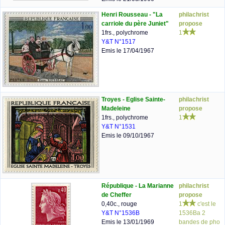
Henri Rousseau - "La
philachrist
carriole du père Juniet"
propose
1frs., polychrome
1
Y&T N°1517
Emis le 17/04/1967
Troyes - Eglise Sainte-
philachrist
Madeleine
propose
1frs., polychrome
1
Y&T N°1531
Emis le 09/10/1967
République - La Marianne
philachrist
de Cheffer
propose
0,40c., rouge
1
c'est le
Y&T N°1536B
1536Ba 2
Emis le 13/01/1969
bandes de pho