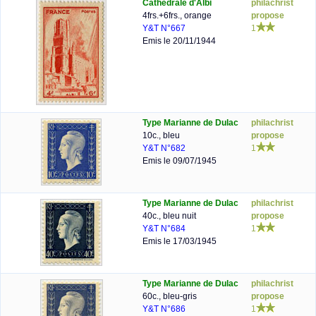
Cathédrale d'Albi
philachrist
4frs.+6frs., orange
propose
Y&T N°667
1
Emis le 20/11/1944
Type Marianne de Dulac
philachrist
10c., bleu
propose
Y&T N°682
1
Emis le 09/07/1945
Type Marianne de Dulac
philachrist
40c., bleu nuit
propose
Y&T N°684
1
Emis le 17/03/1945
Type Marianne de Dulac
philachrist
60c., bleu-gris
propose
Y&T N°686
1