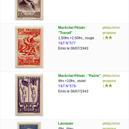
Maréchal Pétain -
philachrist
"Travail"
propose
1,50frs.+2,50frs., rouge
1
Y&T N°577
Emis le 06/07/1943
Maréchal Pétain - "Patrie"
philachrist
4frs.+10frs., violet
propose
Y&T N°579
1
Emis le 06/07/1943
Lavoisier
philachrist
4frs., bleu
propose