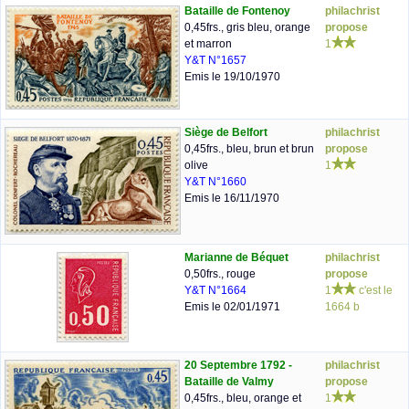
Bataille de Fontenoy
philachrist
0,45frs., gris bleu, orange
propose
et marron
1
Y&T N°1657
Emis le 19/10/1970
Siège de Belfort
philachrist
0,45frs., bleu, brun et brun
propose
olive
1
Y&T N°1660
Emis le 16/11/1970
Marianne de Béquet
philachrist
0,50frs., rouge
propose
Y&T N°1664
1
c'est le
Emis le 02/01/1971
1664 b
20 Septembre 1792 -
philachrist
Bataille de Valmy
propose
0,45frs., bleu, orange et
1