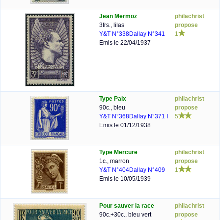
Jean Mermoz
philachrist
3frs., lilas
propose
Y&T N°338
Dallay N°341
1
Emis le 22/04/1937
Type Paix
philachrist
90c., bleu
propose
Y&T N°368
Dallay N°371 I
5
Emis le 01/12/1938
Type Mercure
philachrist
1c., marron
propose
Y&T N°404
Dallay N°409
1
Emis le 10/05/1939
Pour sauver la race
philachrist
90c.+30c., bleu vert
propose