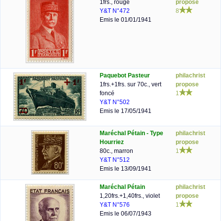
1frs., rouge
propose
Y&T N°472
8
Emis le 01/01/1941
Paquebot Pasteur
philachrist
1frs.+1frs. sur 70c., vert
propose
foncé
1
Y&T N°502
Emis le 17/05/1941
Maréchal Pétain - Type
philachrist
Hourriez
propose
80c., marron
1
Y&T N°512
Emis le 13/09/1941
Maréchal Pétain
philachrist
1,20frs.+1,40frs., violet
propose
Y&T N°576
1
Emis le 06/07/1943