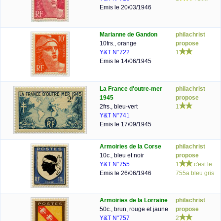
Emis le 20/03/1946
Marianne de Gandon
philachrist
10frs., orange
propose
Y&T N°722
1
Emis le 14/06/1945
La France d'outre-mer
philachrist
1945
propose
2frs., bleu-vert
1
Y&T N°741
Emis le 17/09/1945
Armoiries de la Corse
philachrist
10c., bleu et noir
propose
Y&T N°755
1
c'est le
Emis le 26/06/1946
755a bleu gris
Armoiries de la Lorraine
philachrist
50c., brun, rouge et jaune
propose
Y&T N°757
2