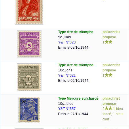
Type Arc de triomphe
philachrist
5c., lilas
propose
Y&T N°620
1
Emis le 09/10/1944
Type Arc de triomphe
philachrist
10c., gris
propose
Y&T N°621
1
Emis le 09/10/1944
Type Mercure surchargé
philachrist
10c., bleu
propose
Y&T N°657
2
1 bleu
Emis le 27/11/1944
foncé, 1 bleu
clair