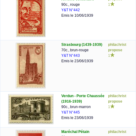
90c., rouge
1
Y&T N°442
Emis le 10/06/1939
Strasbourg (1439-1939)
philachrist
70c., brun-rouge
propose
Y&T N°443
1
Emis le 23/06/1939
Verdun - Porte Chaussée
philachrist
(1916-1939)
propose
90c., brun-marron
1
Y&T N°445
Emis le 23/06/1939
Maréchal Pétain
philachrist