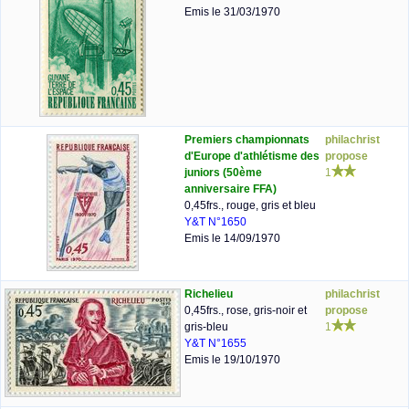
Emis le 31/03/1970
Premiers championnats
philachrist
d'Europe d'athlétisme des
propose
juniors (50ème
1
anniversaire FFA)
0,45frs., rouge, gris et bleu
Y&T N°1650
Emis le 14/09/1970
Richelieu
philachrist
0,45frs., rose, gris-noir et
propose
gris-bleu
1
Y&T N°1655
Emis le 19/10/1970