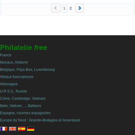
1
2
Philatelie
free
France
Monaco, Andorre
Belgique, Pays-Bas, Luxembourg
Afrique francophone
Allemagne
U.R.S.S., Russie
Chine, Cambodge, Vietnam
Italie, Vatican, ..., Balkans
Espagne, colonies espagnoles
Europe du Nord : Grande-Bretagne et Groenland