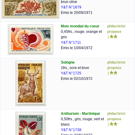
brun olive
Y&T N°1679
Emis le 20/09/1971
Mois mondial du coeur
philachrist
0,45frs., rouge, orange et
propose
gris
1
Y&T N°1711
Emis le 10/04/1972
Sologne
philachrist
1frs., ocre et brun
propose
Y&T N°1725
1
Emis le 02/10/1972
Anthurium - Martinique
philachrist
0,50frs., gris, rouge, vert et
propose
blanc
1
Y&T N°1738