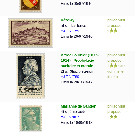
Emis le 05/07/1946
Vézelay
philachrist
5frs., lilas foncé
propose
Y&T N°759
9
Emis le 20/07/1946
Alfred Fournier (1832-
philachrist
1914) - Prophylaxie
propose
sanitaire et morale
1
sans
2frs.+3frs., bleu-noir
gomme je
Y&T N°789
donne
Emis le 20/10/1947
Marianne de Gandon
philachrist
4frs., émeraude
propose
Y&T N°807
1
Emis le 10/05/1948