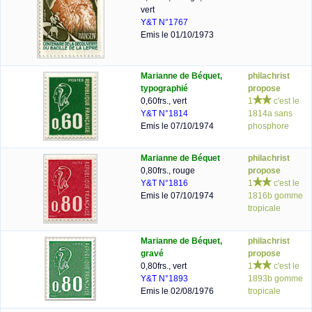
vert
Y&T N°1767
Emis le 01/10/1973
Marianne de Béquet,
philachrist
typographié
propose
0,60frs., vert
1
c'est le
Y&T N°1814
1814a sans
Emis le 07/10/1974
phosphore
Marianne de Béquet
philachrist
0,80frs., rouge
propose
Y&T N°1816
1
c'est le
Emis le 07/10/1974
1816b gomme
tropicale
Marianne de Béquet,
philachrist
gravé
propose
0,80frs., vert
1
c'est le
Y&T N°1893
1893b gomme
Emis le 02/08/1976
tropicale