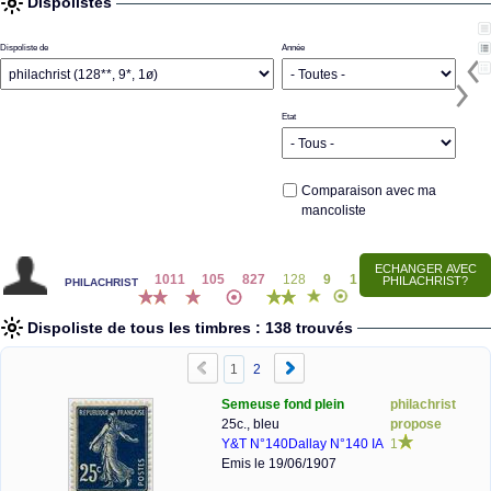
Dispolistes
Dispoliste de
Année
Etat
Comparaison avec ma
mancoliste
philachrist
1011
105
827
128
9
1
Dispoliste de tous les timbres : 138 trouvés
1
2
Semeuse fond plein
philachrist
25c., bleu
propose
Y&T N°140
Dallay N°140 IA
1
Emis le 19/06/1907