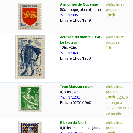
Armoiries de Guyenne
philachrist
50c., rouge, bleu et jaune
propose
Y&T N°835
1
Emis le 11/05/1949
Journée du timbre 1950 -
philachrist
Le facteur
propose
12frs.+3frs., bleu
1
Y&T N°863
Emis le 11/03/1950
Type Moissonneuse
philachrist
0,10frs., vert
propose
Y&T N°1231
1
1231 b
Emis le 02/01/1960
piquage à
cheval, scan sur
demande
Blason de Niort
philachrist
0,01frs., bleu nuit et jaune
propose