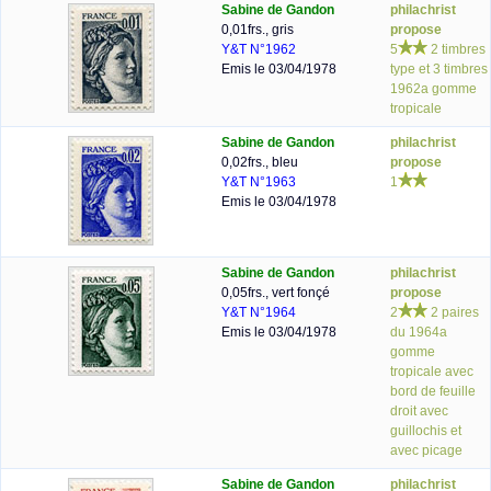
Sabine de Gandon
philachrist
0,01frs., gris
propose
Y&T N°1962
5
2 timbres
Emis le 03/04/1978
type et 3 timbres
1962a gomme
tropicale
Sabine de Gandon
philachrist
0,02frs., bleu
propose
Y&T N°1963
1
Emis le 03/04/1978
Sabine de Gandon
philachrist
0,05frs., vert fonçé
propose
Y&T N°1964
2
2 paires
Emis le 03/04/1978
du 1964a
gomme
tropicale avec
bord de feuille
droit avec
guillochis et
avec picage
Sabine de Gandon
philachrist