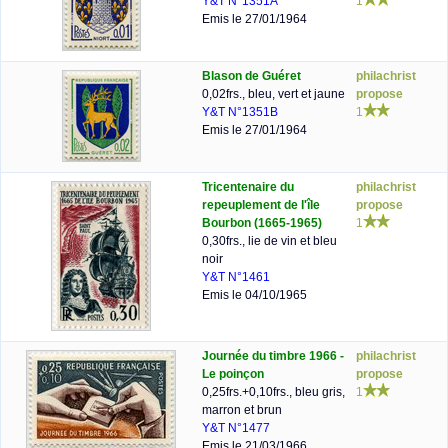
Y&T N°1351A
1
Emis le 27/01/1964
Blason de Guéret
philachrist
0,02frs., bleu, vert et jaune
propose
Y&T N°1351B
1
Emis le 27/01/1964
Tricentenaire du
philachrist
repeuplement de l'île
propose
Bourbon (1665-1965)
1
0,30frs., lie de vin et bleu
noir
Y&T N°1461
Emis le 04/10/1965
Journée du timbre 1966 -
philachrist
Le poinçon
propose
0,25frs.+0,10frs., bleu gris,
1
marron et brun
Y&T N°1477
Emis le 21/03/1966