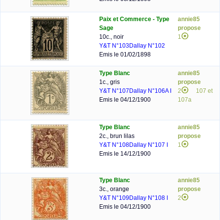
Paix et Commerce - Type
annie85
Sage
propose
10c., noir
1
Y&T N°103
Dallay N°102
Emis le 01/02/1898
Type Blanc
annie85
1c., gris
propose
Y&T N°107
Dallay N°106A I
2
107 et
Emis le 04/12/1900
107a
Type Blanc
annie85
2c., brun lilas
propose
Y&T N°108
Dallay N°107 I
1
Emis le 14/12/1900
Type Blanc
annie85
3c., orange
propose
Y&T N°109
Dallay N°108 I
2
Emis le 04/12/1900