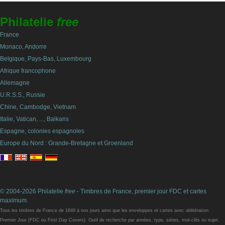
Philatelie
free
France
Monaco, Andorre
Belgique, Pays-Bas, Luxembourg
Afrique francophone
Allemagne
U.R.S.S., Russie
Chine, Cambodge, Vietnam
Italie, Vatican, ..., Balkans
Espagne, colonies espagnoles
Europe du Nord : Grande-Bretagne et Groenland
© 2004-2026 Philatelie
free
- Timbres de France, premier jour FDC et cartes
maximum.
Tous les timbres de France de 1849 à nos jours ainsi que les enveloppes et cartes avec oblitération
Premier Jour (FDC ou First Day Covers). Outil de recherche par années, type, séries, mot-clés ou sujet.