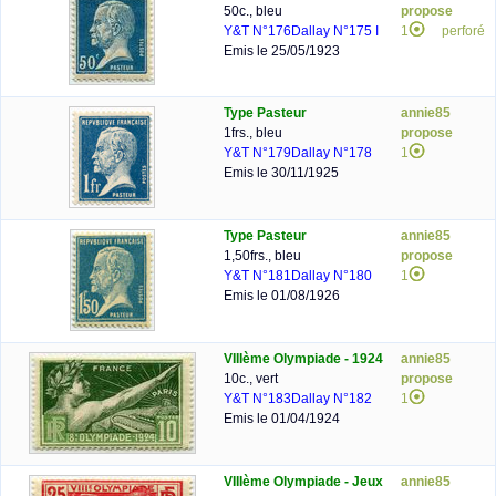
50c., bleu
propose
Y&T N°176
Dallay N°175 I
1
perforé
Emis le 25/05/1923
Type Pasteur
annie85
1frs., bleu
propose
Y&T N°179
Dallay N°178
1
Emis le 30/11/1925
Type Pasteur
annie85
1,50frs., bleu
propose
Y&T N°181
Dallay N°180
1
Emis le 01/08/1926
VIIIème Olympiade - 1924
annie85
10c., vert
propose
Y&T N°183
Dallay N°182
1
Emis le 01/04/1924
VIIIème Olympiade - Jeux
annie85