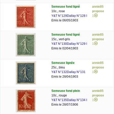
Semeuse fond ligné
annie85
10c., rose
propose
Y&T N°129
Dallay N°128 I
1
Emis le 06/05/1903
Semeuse fond ligné
annie85
15c., vert-gris
propose
Y&T N°130
Dallay N°129 I
1
Emis le 02/04/1903
Semeuse lignée
annie85
25c., bleu
propose
Y&T N°132
Dallay N°131
1
Emis le 28/04/1903
Semeuse fond plein
annie85
10c., rouge
propose
Y&T N°135
Dallay N°134 I
1
Emis le 28/07/1906