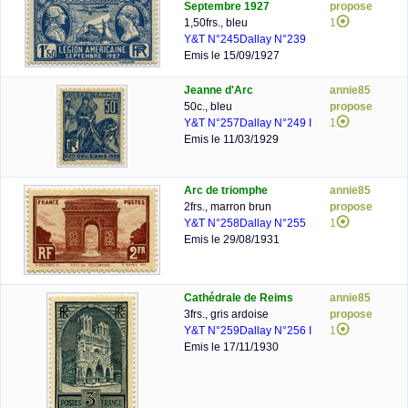
Septembre 1927
propose
1,50frs., bleu
1
Y&T N°245
Dallay N°239
Emis le 15/09/1927
Jeanne d'Arc
annie85
50c., bleu
propose
Y&T N°257
Dallay N°249 I
1
Emis le 11/03/1929
Arc de triomphe
annie85
2frs., marron brun
propose
Y&T N°258
Dallay N°255
1
Emis le 29/08/1931
Cathédrale de Reims
annie85
3frs., gris ardoise
propose
Y&T N°259
Dallay N°256 I
1
Emis le 17/11/1930