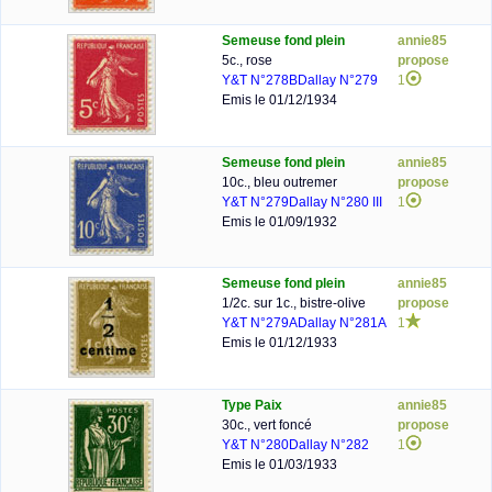
Semeuse fond plein
annie85
5c., rose
propose
Y&T N°278B
Dallay N°279
1
Emis le 01/12/1934
Semeuse fond plein
annie85
10c., bleu outremer
propose
Y&T N°279
Dallay N°280 III
1
Emis le 01/09/1932
Semeuse fond plein
annie85
1/2c. sur 1c., bistre-olive
propose
Y&T N°279A
Dallay N°281A
1
Emis le 01/12/1933
Type Paix
annie85
30c., vert foncé
propose
Y&T N°280
Dallay N°282
1
Emis le 01/03/1933