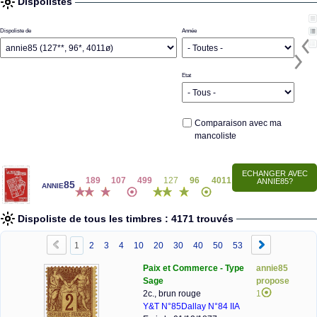
Dispolistes
Dispoliste de
Année
Etat
Comparaison avec ma
mancoliste
189
107
499
127
96
4011
annie85
Dispoliste de tous les timbres : 4171 trouvés
1
2
3
4
10
20
30
40
50
53
Paix et Commerce - Type
annie85
Sage
propose
2c., brun rouge
1
Y&T N°85
Dallay N°84 IIA