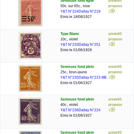
Semeuse fond ligné
annie85
50c. sur 65c., rose
propose
Y&T N°224
Dallay N°219
1
Emis le 18/08/1927
Type Blanc
annie85
10c., violet
propose
Y&T N°233
Dallay N°251
1
Emis le 01/06/1929
Semeuse fond plein
annie85
25c., brun-jaune
propose
Y&T N°235
Dallay N°223 IIIB
1
Emis le 01/06/1927
Semeuse fond plein
annie85
40c., violet
propose
Y&T N°236
Dallay N°224
1
Emis le 01/09/1927
Semeuse fond plein
annie85