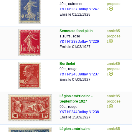
40c., outremer
propose
Y&T N°237
Dallay N°247
1
Emis le 01/12/1928
Semeuse fond plein
annie85
1,10frs., rose
propose
Y&T N°238
Dallay N°229
1
Emis le 01/03/1927
Berthelot
annie85
90c., rouge
propose
Y&T N°243
Dallay N°237
1
Emis le 07/09/1927
Légion américaine -
annie85
Septembre 1927
propose
90c., rouge
1
Y&T N°244
Dallay N°238
Emis le 15/09/1927
Légion américaine -
annie85