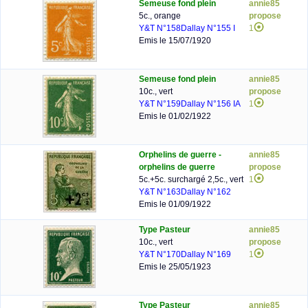
Semeuse fond plein
annie85
5c., orange
propose
Y&T N°158
Dallay N°155 I
1
Emis le 15/07/1920
Semeuse fond plein
annie85
10c., vert
propose
Y&T N°159
Dallay N°156 IA
1
Emis le 01/02/1922
Orphelins de guerre -
annie85
orphelins de guerre
propose
5c.+5c. surchargé 2,5c., vert
1
Y&T N°163
Dallay N°162
Emis le 01/09/1922
Type Pasteur
annie85
10c., vert
propose
Y&T N°170
Dallay N°169
1
Emis le 25/05/1923
Type Pasteur
annie85