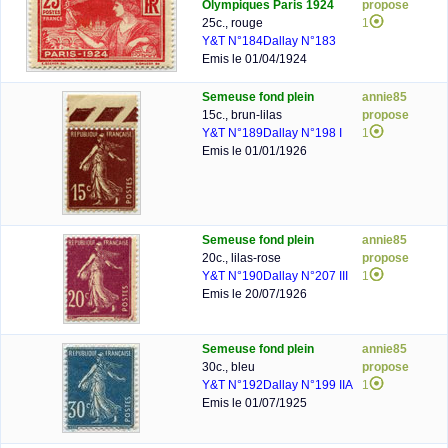
Olympiques Paris 1924
propose
25c., rouge
1
Y&T N°184
Dallay N°183
Emis le 01/04/1924
Semeuse fond plein
annie85
15c., brun-lilas
propose
Y&T N°189
Dallay N°198 I
1
Emis le 01/01/1926
Semeuse fond plein
annie85
20c., lilas-rose
propose
Y&T N°190
Dallay N°207 III
1
Emis le 20/07/1926
Semeuse fond plein
annie85
30c., bleu
propose
Y&T N°192
Dallay N°199 IIA
1
Emis le 01/07/1925