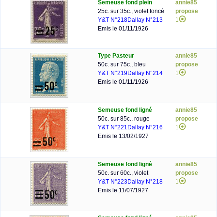
Semeuse fond plein
annie85
25c. sur 35c., violet foncé
propose
Y&T N°218
Dallay N°213
1
Emis le 01/11/1926
Type Pasteur
annie85
50c. sur 75c., bleu
propose
Y&T N°219
Dallay N°214
1
Emis le 01/11/1926
Semeuse fond ligné
annie85
50c. sur 85c., rouge
propose
Y&T N°221
Dallay N°216
1
Emis le 13/02/1927
Semeuse fond ligné
annie85
50c. sur 60c., violet
propose
Y&T N°223
Dallay N°218
1
Emis le 11/07/1927