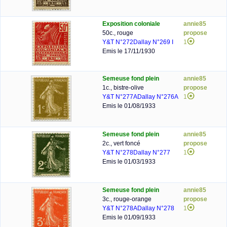
Exposition coloniale
annie85
50c., rouge
propose
Y&T N°272
Dallay N°269 I
1
Emis le 17/11/1930
Semeuse fond plein
annie85
1c., bistre-olive
propose
Y&T N°277A
Dallay N°276A
1
Emis le 01/08/1933
Semeuse fond plein
annie85
2c., vert foncé
propose
Y&T N°278
Dallay N°277
1
Emis le 01/03/1933
Semeuse fond plein
annie85
3c., rouge-orange
propose
Y&T N°278A
Dallay N°278
1
Emis le 01/09/1933