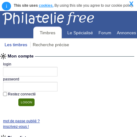
X
i
This site uses
cookies.
By using this site you agree to our cookie policy.
Timbres
Le Spécialisé
Forum
Annonces
Les timbres
Recherche précise
Mon compte
Mon compte
login
password
Restez connecté
mot de passe oublié ?
inscrivez-vous !