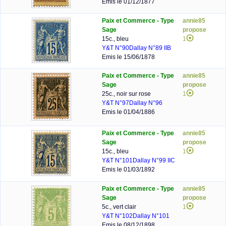
Emis le 01/12/1877
Paix et Commerce - Type
annie85
Sage
propose
15c., bleu
1
Y&T N°90
Dallay N°89 IIB
Emis le 15/06/1878
Paix et Commerce - Type
annie85
Sage
propose
25c., noir sur rose
1
Y&T N°97
Dallay N°96
Emis le 01/04/1886
Paix et Commerce - Type
annie85
Sage
propose
15c., bleu
1
Y&T N°101
Dallay N°99 IIC
Emis le 01/03/1892
Paix et Commerce - Type
annie85
Sage
propose
5c., vert clair
1
Y&T N°102
Dallay N°101
Emis le 08/12/1898