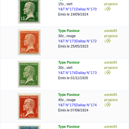
15c., vert
propose
Y&T N°171
Dallay N°170
1
Emis le 19/09/1924
Type Pasteur
annie85
30c., rouge
propose
Y&T N°173
Dallay N°172
1
Emis le 25/05/1923
Type Pasteur
annie85
30c., vert
propose
Y&T N°174
Dallay N°173
1
Emis le 01/11/1926
Type Pasteur
annie85
45c., rouge
propose
Y&T N°175
Dallay N°174
1
Emis le 07/08/1924
Type Pasteur
annie85