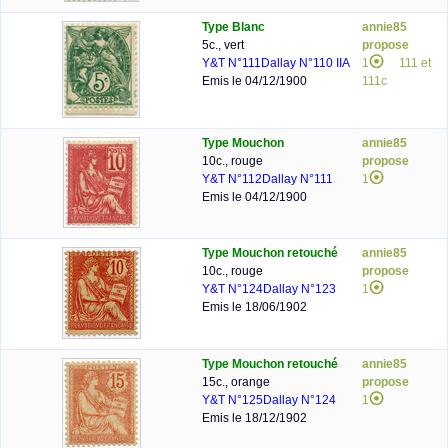
Type Blanc
annie85
5c., vert
propose
Y&T N°111
Dallay N°110 IIA
1
111 et
Emis le 04/12/1900
111c
Type Mouchon
annie85
10c., rouge
propose
Y&T N°112
Dallay N°111
1
Emis le 04/12/1900
Type Mouchon retouché
annie85
10c., rouge
propose
Y&T N°124
Dallay N°123
1
Emis le 18/06/1902
Type Mouchon retouché
annie85
15c., orange
propose
Y&T N°125
Dallay N°124
1
Emis le 18/12/1902