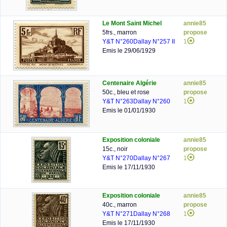
Le Mont Saint Michel
annie85
5frs., marron
propose
Y&T N°260
Dallay N°257 II
1
Emis le 29/06/1929
Centenaire Algérie
annie85
50c., bleu et rose
propose
Y&T N°263
Dallay N°260
1
Emis le 01/01/1930
Exposition coloniale
annie85
15c., noir
propose
Y&T N°270
Dallay N°267
1
Emis le 17/11/1930
Exposition coloniale
annie85
40c., marron
propose
Y&T N°271
Dallay N°268
1
Emis le 17/11/1930