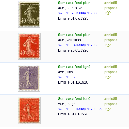
Semeuse fond plein
annie85
40c., brun-olive
propose
Y&T N°193
Dallay N°200 I
1
Emis le 01/07/1925
Semeuse fond plein
annie85
40c., vermillon
propose
Y&T N°194
Dallay N°208 I
1
Emis le 25/05/1926
Semeuse fond ligné
annie85
45c., lilas
propose
Y&T N°197
1
Emis le 01/11/1926
Semeuse fond ligné
annie85
50c., rouge
propose
Y&T N°199
Dallay N°201 IIA
1
Emis le 01/01/1926