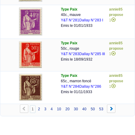
Type Paix
annie85
40c., mauve
propose
Y&T N°281
Dallay N°283 I
1
Emis le 01/01/1933
Type Paix
annie85
50c., rouge
propose
Y&T N°283
Dallay N°285 III
1
Emis le 18/09/1932
Type Paix
annie85
65c., marron foncé
propose
Y&T N°284
Dallay N°286
1
Emis le 01/11/1933
1
2
3
4
10
20
30
40
50
53