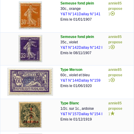
Semeuse fond plein
annie85
30c., orange
propose
Y&T N°141
Dallay N°141
1
Emis le 01/01/1907
Semeuse fond plein
annie85
35c., violet
propose
Y&T N°142
Dallay N°142 I
1
Emis le 08/11/1907
Type Merson
annie85
60c., violet et bleu
propose
Y&T N°144
Dallay N°159
1
Emis le 01/06/1920
Type Blanc
annie85
1/2c. sur 1c., ardoise
propose
Y&T N°157
Dallay N°154 I
1
Emis le 01/12/1919