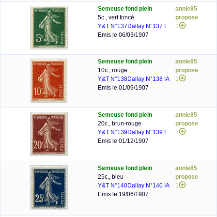
Semeuse fond plein
annie85
5c., vert foncé
propose
Y&T N°137
Dallay N°137 I
1
Emis le 06/03/1907
Semeuse fond plein
annie85
10c., rouge
propose
Y&T N°138
Dallay N°138 IA
1
Emis le 01/09/1907
Semeuse fond plein
annie85
20c., brun-rouge
propose
Y&T N°139
Dallay N°139 I
1
Emis le 01/12/1907
Semeuse fond plein
annie85
25c., bleu
propose
Y&T N°140
Dallay N°140 IA
1
Emis le 19/06/1907