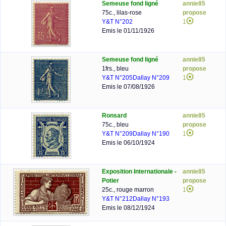
Semeuse fond ligné
annie85
75c., lilas-rose
propose
Y&T N°202
1
Emis le 01/11/1926
Semeuse fond ligné
annie85
1frs., bleu
propose
Y&T N°205
Dallay N°209
1
Emis le 07/08/1926
Ronsard
annie85
75c., bleu
propose
Y&T N°209
Dallay N°190
1
Emis le 06/10/1924
Exposition Internationale -
annie85
Potier
propose
25c., rouge marron
1
Y&T N°212
Dallay N°193
Emis le 08/12/1924