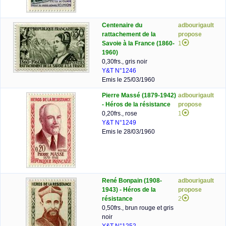
Centenaire du
adbourigault
rattachement de la
propose
Savoie à la France (1860-
1
1960)
0,30frs., gris noir
Y&T N°1246
Emis le 25/03/1960
Pierre Massé (1879-1942)
adbourigault
- Héros de la résistance
propose
0,20frs., rose
1
Y&T N°1249
Emis le 28/03/1960
René Bonpain (1908-
adbourigault
1943) - Héros de la
propose
résistance
2
0,50frs., brun rouge et gris
noir