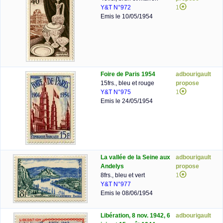
Y&T N°972
1
Emis le 10/05/1954
Foire de Paris 1954
adbourigault
15frs., bleu et rouge
propose
Y&T N°975
1
Emis le 24/05/1954
La vallée de la Seine aux
adbourigault
Andelys
propose
8frs., bleu et vert
1
Y&T N°977
Emis le 08/06/1954
Libération, 8 nov. 1942, 6
adbourigault