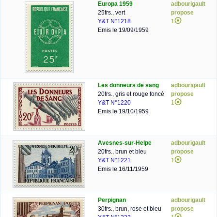
Europa 1959
adbourigault
25frs., vert
propose
Y&T N°1218
1
Emis le 19/09/1959
Les donneurs de sang
adbourigault
20frs., gris et rouge foncé
propose
Y&T N°1220
1
Emis le 19/10/1959
Avesnes-sur-Helpe
adbourigault
20frs., brun et bleu
propose
Y&T N°1221
1
Emis le 16/11/1959
Perpignan
adbourigault
30frs., brun, rose et bleu
propose