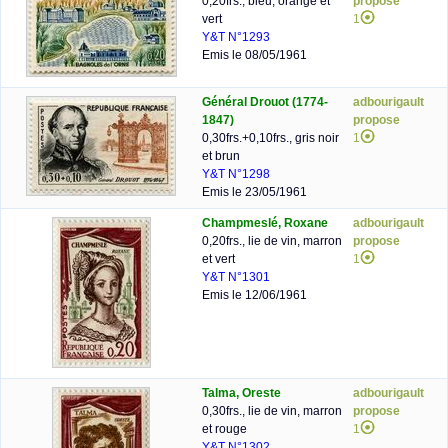
0,20frs., bleu, orange et
propose
vert
1
Y&T N°1293
Emis le 08/05/1961
Général Drouot (1774-
adbourigault
1847)
propose
0,30frs.+0,10frs., gris noir
1
et brun
Y&T N°1298
Emis le 23/05/1961
Champmeslé, Roxane
adbourigault
0,20frs., lie de vin, marron
propose
et vert
1
Y&T N°1301
Emis le 12/06/1961
Talma, Oreste
adbourigault
0,30frs., lie de vin, marron
propose
et rouge
1
Y&T N°1302