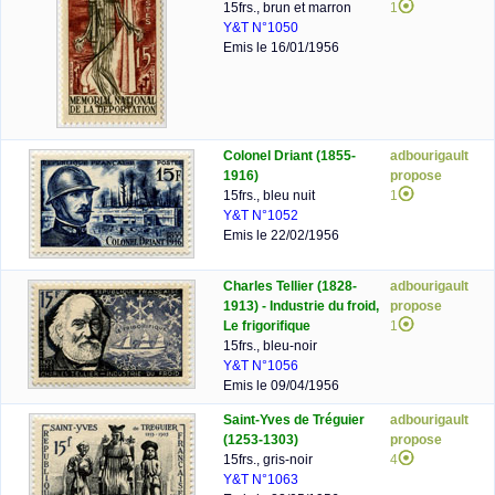
15frs., brun et marron
1
Y&T N°1050
Emis le 16/01/1956
Colonel Driant (1855-
adbourigault
1916)
propose
15frs., bleu nuit
1
Y&T N°1052
Emis le 22/02/1956
Charles Tellier (1828-
adbourigault
1913) - Industrie du froid,
propose
Le frigorifique
1
15frs., bleu-noir
Y&T N°1056
Emis le 09/04/1956
Saint-Yves de Tréguier
adbourigault
(1253-1303)
propose
15frs., gris-noir
4
Y&T N°1063