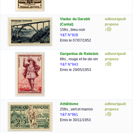
Viaduc du Garabit
adbourigault
(Cantal)
propose
15frs., bleu-noir
1
Y&T N°928
Emis le 07/07/1952
Gargantua de Rabelais
adbourigault
6frs., rouge et lie-de-vin
propose
Y&T N°943
2
Emis le 29/05/1953
Athlétisme
adbourigault
25frs., vert et marron
propose
Y&T N°961
1
Emis le 30/11/1953