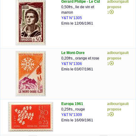
Gérard Philipe - Le Cid
adbourigault
0,50frs., lie de vin et
propose
marron
1
Y&T N°1305
Emis le 12/06/1961
Le Mont-Dore
adbourigault
0,20frs., orange et rose
propose
Y&T N°1306
1
Emis le 03/07/1961
Europa 1961
adbourigault
0,25frs., rouge
propose
Y&T N°1309
3
Emis le 16/09/1961