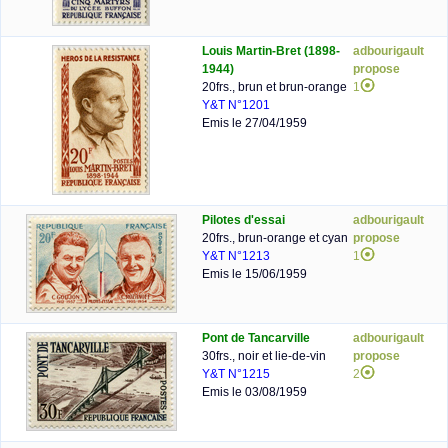
Louis Martin-Bret (1898-
adbourigault
1944)
propose
20frs., brun et brun-orange
1
Y&T N°1201
Emis le 27/04/1959
Pilotes d'essai
adbourigault
20frs., brun-orange et cyan
propose
Y&T N°1213
1
Emis le 15/06/1959
Pont de Tancarville
adbourigault
30frs., noir et lie-de-vin
propose
Y&T N°1215
2
Emis le 03/08/1959