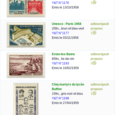
Y&T N°1176
1
Emis le 13/10/1958
Unesco - Paris 1958
adbourigault
20frs., brun et bleu-vert
propose
Y&T N°1177
1
Emis le 03/11/1958
Evian-les-Bains
adbourigault
85frs., lie-de-vin
propose
Y&T N°1193
3
Emis le 10/02/1959
Cinq martyrs du lycée
adbourigault
Buffon
propose
15frs., gris-noir et bleu
1
Y&T N°1198
Emis le 27/04/1959