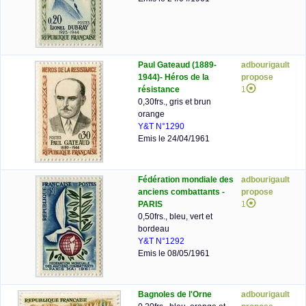
Paul Gateaud (1889-
adbourigault
1944)- Héros de la
propose
résistance
1
0,30frs., gris et brun
orange
Y&T N°1290
Emis le 24/04/1961
Fédération mondiale des
adbourigault
anciens combattants -
propose
PARIS
1
0,50frs., bleu, vert et
bordeau
Y&T N°1292
Emis le 08/05/1961
Bagnoles de l'Orne
adbourigault