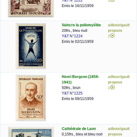
Y&T N°1222
1
Emis le 16/11/1959
Vaincre la poliomyélite
adbourigault
20frs., bleu nuit
propose
Y&T N°1224
2
Emis le 02/11/1959
Henri Bergson (1859-
adbourigault
1941)
propose
50frs., brun
1
Y&T N°1225
Emis le 09/11/1959
Cathédrale de Laon
adbourigault
0,15frs., bleu et bleu noir
propose