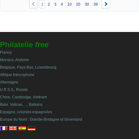
1
2
3
4
10
20
30
39
Philatelie
free
France
Monaco, Andorre
Belgique, Pays-Bas, Luxembourg
Afrique francophone
Allemagne
U.R.S.S., Russie
Chine, Cambodge, Vietnam
Italie, Vatican, ..., Balkans
Espagne, colonies espagnoles
Europe du Nord : Grande-Bretagne et Groenland