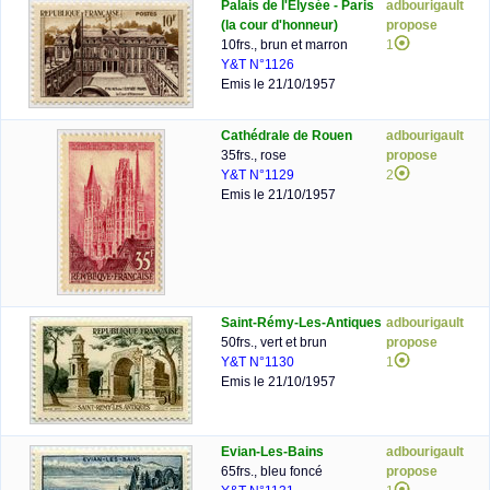
Palais de l'Elysée - Paris
adbourigault
(la cour d'honneur)
propose
10frs., brun et marron
1
Y&T N°1126
Emis le 21/10/1957
Cathédrale de Rouen
adbourigault
35frs., rose
propose
Y&T N°1129
2
Emis le 21/10/1957
Saint-Rémy-Les-Antiques
adbourigault
50frs., vert et brun
propose
Y&T N°1130
1
Emis le 21/10/1957
Evian-Les-Bains
adbourigault
65frs., bleu foncé
propose