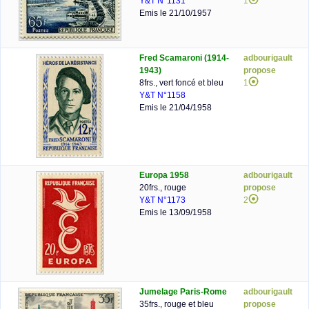
Y&T N°1131
1
Emis le 21/10/1957
Fred Scamaroni (1914-
adbourigault
1943)
propose
8frs., vert foncé et bleu
1
Y&T N°1158
Emis le 21/04/1958
Europa 1958
adbourigault
20frs., rouge
propose
Y&T N°1173
2
Emis le 13/09/1958
Jumelage Paris-Rome
adbourigault
35frs., rouge et bleu
propose