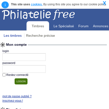
X
i
This site uses
cookies.
By using this site you agree to our cookie policy.
Timbres
Le Spécialisé
Forum
Annonces
Les timbres
Recherche précise
Mon compte
Mon compte
login
password
Restez connecté
mot de passe oublié ?
inscrivez-vous !