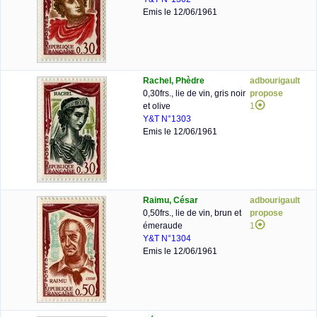
Emis le 12/06/1961
Rachel, Phèdre
adbourigault
0,30frs., lie de vin, gris noir
propose
et olive
1
Y&T N°1303
Emis le 12/06/1961
Raimu, César
adbourigault
0,50frs., lie de vin, brun et
propose
émeraude
1
Y&T N°1304
Emis le 12/06/1961