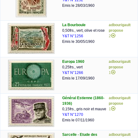
Y&T N°1252
Emis le 28/03/1960
La Bourboule
adbourigault
0,50frs., vert, olive et rose
propose
Y&T N°1256
2
Emis le 30/05/1960
Europa 1960
adbourigault
0,25frs., vert
propose
Y&T N°1266
1
Emis le 17/09/1960
Général Estienne (1860-
adbourigault
1936)
propose
0,15frs., gris noir et mauve
1
Y&T N°1270
Emis le 07/11/1960
Sarcelle - Etude des
adbourigault