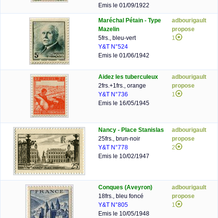
Emis le 01/09/1922
Maréchal Pétain - Type
adbourigault
Mazelin
propose
5frs., bleu-vert
1
Y&T N°524
Emis le 01/06/1942
Aidez les tuberculeux
adbourigault
2frs.+1frs., orange
propose
Y&T N°736
1
Emis le 16/05/1945
Nancy - Place Stanislas
adbourigault
25frs., brun-noir
propose
Y&T N°778
2
Emis le 10/02/1947
Conques (Aveyron)
adbourigault
18frs., bleu foncé
propose
Y&T N°805
1
Emis le 10/05/1948