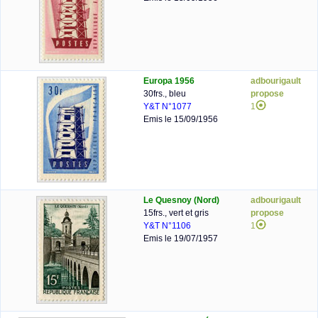
Europa 1956
adbourigault
30frs., bleu
propose
Y&T N°1077
1
Emis le 15/09/1956
Le Quesnoy (Nord)
adbourigault
15frs., vert et gris
propose
Y&T N°1106
1
Emis le 19/07/1957