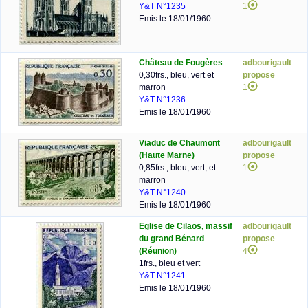
Y&T N°1235
1
Emis le 18/01/1960
Château de Fougères
adbourigault
0,30frs., bleu, vert et
propose
marron
1
Y&T N°1236
Emis le 18/01/1960
Viaduc de Chaumont
adbourigault
(Haute Marne)
propose
0,85frs., bleu, vert, et
1
marron
Y&T N°1240
Emis le 18/01/1960
Eglise de Cilaos, massif
adbourigault
du grand Bénard
propose
(Réunion)
4
1frs., bleu et vert
Y&T N°1241
Emis le 18/01/1960