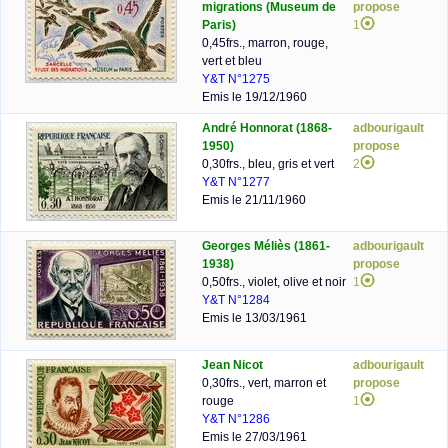
migrations (Museum de
propose
Paris)
1
0,45frs., marron, rouge,
vert et bleu
Y&T N°1275
Emis le 19/12/1960
André Honnorat (1868-
adbourigault
1950)
propose
0,30frs., bleu, gris et vert
2
Y&T N°1277
Emis le 21/11/1960
Georges Méliès (1861-
adbourigault
1938)
propose
0,50frs., violet, olive et noir
1
Y&T N°1284
Emis le 13/03/1961
Jean Nicot
adbourigault
0,30frs., vert, marron et
propose
rouge
1
Y&T N°1286
Emis le 27/03/1961