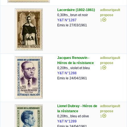
Lacordaire (1802-1861)
adbourigault
0,30frs., brun et noir
propose
Y&T N°1287
1
Emis le 27/03/1961
Jacques Renouvin -
adbourigault
Héros de la résistance
propose
0,20frs., violet et bleu
1
Y&T N°1288
Emis le 24/04/1961
Lionel Dubray - Héros de
adbourigault
la résistance
propose
0,20frs., bleu et olive
1
Y&T N°1289
Emis le 24/04/1961