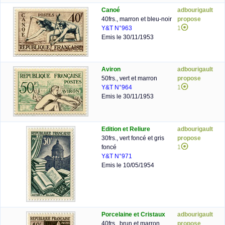
Canoé
adbourigault
40frs., marron et bleu-noir
propose
Y&T N°963
1
Emis le 30/11/1953
Aviron
adbourigault
50frs., vert et marron
propose
Y&T N°964
1
Emis le 30/11/1953
Edition et Reliure
adbourigault
30frs., vert foncé et gris
propose
foncé
1
Y&T N°971
Emis le 10/05/1954
Porcelaine et Cristaux
adbourigault
40frs., brun et marron
propose