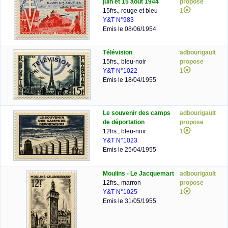
juin et 15 août 1944
propose
15frs., rouge et bleu
1
Y&T N°983
Emis le 08/06/1954
Télévision
adbourigault
15frs., bleu-noir
propose
Y&T N°1022
1
Emis le 18/04/1955
Le souvenir des camps
adbourigault
de déportation
propose
12frs., bleu-noir
1
Y&T N°1023
Emis le 25/04/1955
Moulins - Le Jacquemart
adbourigault
12frs., marron
propose
Y&T N°1025
1
Emis le 31/05/1955