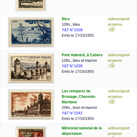
Nice
adbourigault
10frs., bleu
propose
Y&T N°1038
3
Emis le 17/10/1955
Pont Valentré, à Cahors
adbourigault
12frs., bleu et marron
propose
Y&T N°1039
2
Emis le 17/10/1955
Les remparts de
adbourigault
Brouage, Charente-
propose
Maritime
3
25frs., brun et marron
Y&T N°1042
Emis le 17/10/1955
Mémorial national de la
adbourigault
déportation
propose