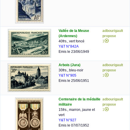
Vallée de la Meuse
adbourigault
(Ardennes)
propose
40frs., vert foncé
1
Y&T N°842A
Emis le 23/06/1949
Arbois (Jura)
adbourigault
30frs., bleu-noir
propose
Y&T N°905
1
Emis le 25/06/1951
Centenaire de la médaille
adbourigault
militaire
propose
15frs., marron, jaune et
1
vert
Y&T N°927
Emis le 07/07/1952