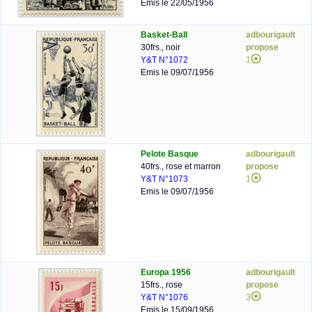
Emis le 22/05/1956
Basket-Ball
adbourigault
30frs., noir
propose
Y&T N°1072
1
Emis le 09/07/1956
Pelote Basque
adbourigault
40frs., rose et marron
propose
Y&T N°1073
1
Emis le 09/07/1956
Europa 1956
adbourigault
15frs., rose
propose
Y&T N°1076
3
Emis le 15/09/1956