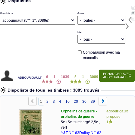
Dispolistes
Dispoliste de
Année
Etat
Comparaison avec ma
mancoliste
adbourigault
6
1
1039
5
1
3089
Dispoliste de tous les timbres : 3089 trouvés
1
2
3
4
10
20
30
39
Orphelins de guerre -
adbourigault
orphelins de guerre
propose
5c.+5c. surchargé 2,5c.,
1
vert
Y&T N°163
Dallay N°162