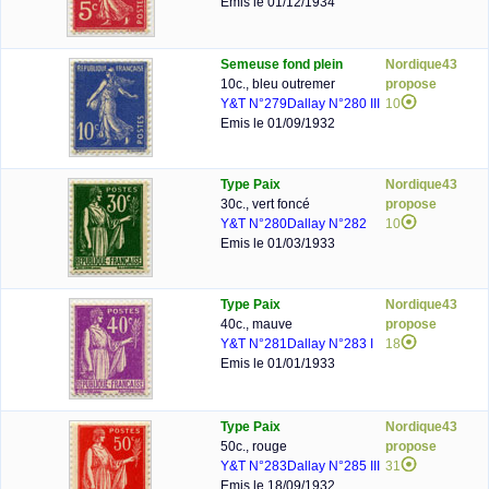
Emis le 01/12/1934
Semeuse fond plein
Nordique43
10c., bleu outremer
propose
Y&T N°279
Dallay N°280 III
10
Emis le 01/09/1932
Type Paix
Nordique43
30c., vert foncé
propose
Y&T N°280
Dallay N°282
10
Emis le 01/03/1933
Type Paix
Nordique43
40c., mauve
propose
Y&T N°281
Dallay N°283 I
18
Emis le 01/01/1933
Type Paix
Nordique43
50c., rouge
propose
Y&T N°283
Dallay N°285 III
31
Emis le 18/09/1932