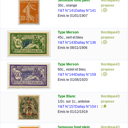
Semeuse fond plein
Nordique43
30c., orange
propose
Y&T N°141
Dallay N°141
1
Emis le 01/01/1907
Type Merson
Nordique43
45c., vert et bleu
propose
Y&T N°143
Dallay N°136
1
Emis le 08/11/1906
Type Merson
Nordique43
60c., violet et bleu
propose
Y&T N°144
Dallay N°159
1
Emis le 01/06/1920
Type Blanc
Nordique43
1/2c. sur 1c., ardoise
propose
Y&T N°157
Dallay N°154 I
1
Emis le 01/12/1919
Semeuse fond plein
Nordique43