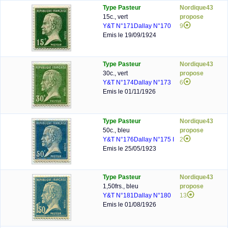
Type Pasteur
Nordique43
15c., vert
propose
Y&T N°171
Dallay N°170
9
Emis le 19/09/1924
Type Pasteur
Nordique43
30c., vert
propose
Y&T N°174
Dallay N°173
6
Emis le 01/11/1926
Type Pasteur
Nordique43
50c., bleu
propose
Y&T N°176
Dallay N°175 I
2
Emis le 25/05/1923
Type Pasteur
Nordique43
1,50frs., bleu
propose
Y&T N°181
Dallay N°180
13
Emis le 01/08/1926