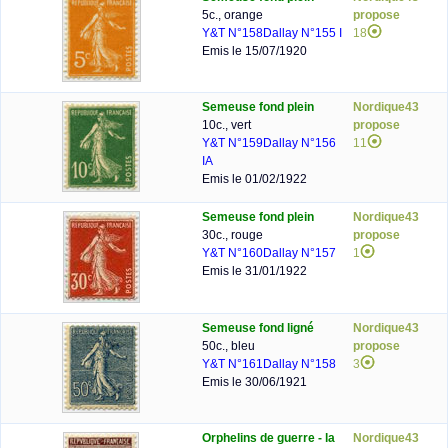
5c., orange
propose
Y&T N°158
Dallay N°155 I
18
Emis le 15/07/1920
Semeuse fond plein
Nordique43
10c., vert
propose
Y&T N°159
Dallay N°156
11
IA
Emis le 01/02/1922
Semeuse fond plein
Nordique43
30c., rouge
propose
Y&T N°160
Dallay N°157
1
Emis le 31/01/1922
Semeuse fond ligné
Nordique43
50c., bleu
propose
Y&T N°161
Dallay N°158
3
Emis le 30/06/1921
Orphelins de guerre - la
Nordique43