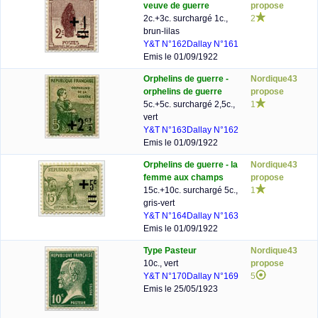
veuve de guerre
propose
2c.+3c. surchargé 1c.,
2
brun-lilas
Y&T N°162
Dallay N°161
Emis le 01/09/1922
Orphelins de guerre -
Nordique43
orphelins de guerre
propose
5c.+5c. surchargé 2,5c.,
1
vert
Y&T N°163
Dallay N°162
Emis le 01/09/1922
Orphelins de guerre - la
Nordique43
femme aux champs
propose
15c.+10c. surchargé 5c.,
1
gris-vert
Y&T N°164
Dallay N°163
Emis le 01/09/1922
Type Pasteur
Nordique43
10c., vert
propose
Y&T N°170
Dallay N°169
5
Emis le 25/05/1923