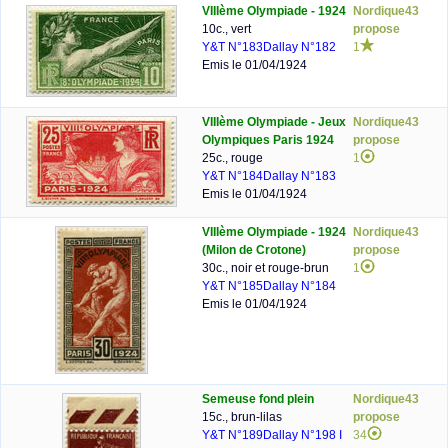
VIIIème Olympiade - 1924
Nordique43
10c., vert
propose
Y&T N°183
Dallay N°182
1
Emis le 01/04/1924
VIIIème Olympiade - Jeux
Nordique43
Olympiques Paris 1924
propose
25c., rouge
1
Y&T N°184
Dallay N°183
Emis le 01/04/1924
VIIIème Olympiade - 1924
Nordique43
(Milon de Crotone)
propose
30c., noir et rouge-brun
1
Y&T N°185
Dallay N°184
Emis le 01/04/1924
Semeuse fond plein
Nordique43
15c., brun-lilas
propose
Y&T N°189
Dallay N°198 I
34