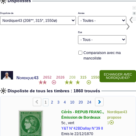
Dispolistes
Dispoliste de
Année
Etat
Comparaison avec ma
mancoliste
Nordique43
2652
2026
208
315
1550
Dispoliste de tous les timbres : 1860 trouvés
1
2
3
4
10
20
24
Cérès - REPUB FRANC.,
Nordique43
Émission de Bordeaux
propose
5c., vert
1
Y&T N°42B
Dallay N°39 II
Emis le 22/12/1870