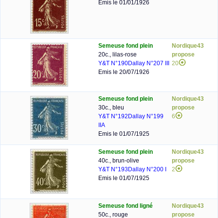
Emis le 01/01/1926
Semeuse fond plein
Nordique43
20c., lilas-rose
propose
Y&T N°190
Dallay N°207 III
20
Emis le 20/07/1926
Semeuse fond plein
Nordique43
30c., bleu
propose
Y&T N°192
Dallay N°199
6
IIA
Emis le 01/07/1925
Semeuse fond plein
Nordique43
40c., brun-olive
propose
Y&T N°193
Dallay N°200 I
2
Emis le 01/07/1925
Semeuse fond ligné
Nordique43
50c., rouge
propose