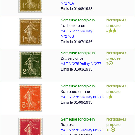
N°276A
Emis le 01/08/1933
Semeuse fond plein
Nordique43
1c., bistre-brun
propose
Y&T N°277B
Dallay
4
N°276B
Emis le 01/07/1936
Semeuse fond plein
Nordique43
2c., vert foncé
propose
Y&T N°278
Dallay N°277
7
Emis le 01/03/1933
Semeuse fond plein
Nordique43
3c., rouge-orange
propose
Y&T N°278A
Dallay N°278
2
Emis le 01/09/1933
Semeuse fond plein
Nordique43
5c., rose
propose
Y&T N°278B
Dallay N°279
13