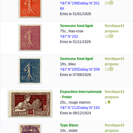
Y&T N°199
Dallay N°201
25
IIA
Emis le 01/01/1926
Semeuse fond ligné
Nordique43
75c., lilas-rose
propose
Y&T N°202
16
Emis le 01/11/1926
Semeuse fond ligné
Nordique43
1frs., bleu
propose
Y&T N°205
Dallay N°209
12
Emis le 07/08/1926
Exposition Internationale
Nordique43
- Potier
propose
25c., rouge marron
1
Y&T N°212
Dallay N°193
Emis le 08/12/1924
Type Blanc
Nordique43
10c., violet
propose