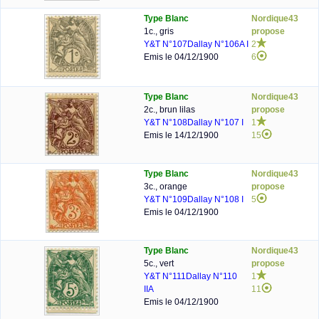
Type Blanc
Nordique43
1c., gris
propose
Y&T N°107
Dallay N°106A I
2
Emis le 04/12/1900
6
Type Blanc
Nordique43
2c., brun lilas
propose
Y&T N°108
Dallay N°107 I
1
Emis le 14/12/1900
15
Type Blanc
Nordique43
3c., orange
propose
Y&T N°109
Dallay N°108 I
5
Emis le 04/12/1900
Type Blanc
Nordique43
5c., vert
propose
Y&T N°111
Dallay N°110
1
IIA
11
Emis le 04/12/1900