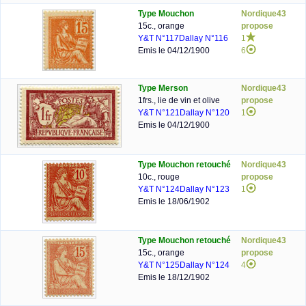
Type Mouchon
Nordique43
15c., orange
propose
Y&T N°117
Dallay N°116
1
Emis le 04/12/1900
6
Type Merson
Nordique43
1frs., lie de vin et olive
propose
Y&T N°121
Dallay N°120
1
Emis le 04/12/1900
Type Mouchon retouché
Nordique43
10c., rouge
propose
Y&T N°124
Dallay N°123
1
Emis le 18/06/1902
Type Mouchon retouché
Nordique43
15c., orange
propose
Y&T N°125
Dallay N°124
4
Emis le 18/12/1902