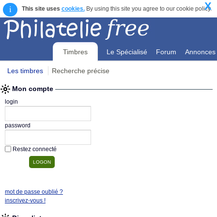
X
i
This site uses
cookies.
By using this site you agree to our cookie policy.
Timbres
Le Spécialisé
Forum
Annonces
Les timbres
Recherche précise
Mon compte
Mon compte
login
password
Restez connecté
mot de passe oublié ?
inscrivez-vous !