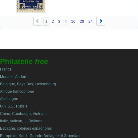
1
2
3
4
10
20
24
Philatelie
free
France
Monaco, Andorre
Belgique, Pays-Bas, Luxembourg
Afrique francophone
Allemagne
U.R.S.S., Russie
Chine, Cambodge, Vietnam
Italie, Vatican, ..., Balkans
Espagne, colonies espagnoles
Europe du Nord : Grande-Bretagne et Groenland