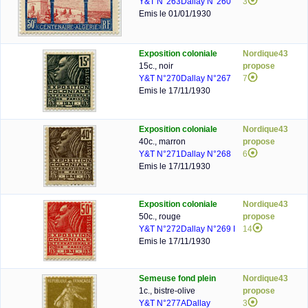
Y&T N°263
Dallay N°260
3
Emis le 01/01/1930
Exposition coloniale
Nordique43
15c., noir
propose
Y&T N°270
Dallay N°267
7
Emis le 17/11/1930
Exposition coloniale
Nordique43
40c., marron
propose
Y&T N°271
Dallay N°268
6
Emis le 17/11/1930
Exposition coloniale
Nordique43
50c., rouge
propose
Y&T N°272
Dallay N°269 I
14
Emis le 17/11/1930
Semeuse fond plein
Nordique43
1c., bistre-olive
propose
Y&T N°277A
Dallay
3