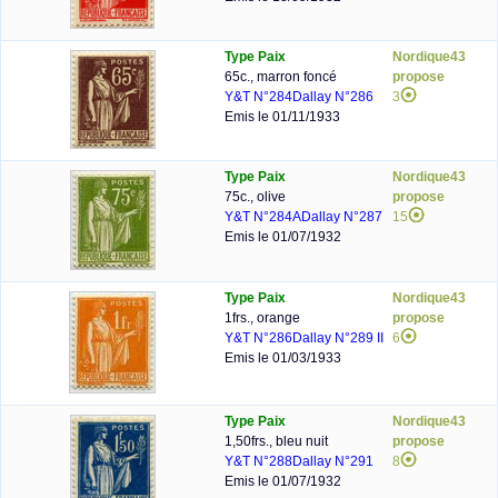
Type Paix
Nordique43
65c., marron foncé
propose
Y&T N°284
Dallay N°286
3
Emis le 01/11/1933
Type Paix
Nordique43
75c., olive
propose
Y&T N°284A
Dallay N°287
15
Emis le 01/07/1932
Type Paix
Nordique43
1frs., orange
propose
Y&T N°286
Dallay N°289 II
6
Emis le 01/03/1933
Type Paix
Nordique43
1,50frs., bleu nuit
propose
Y&T N°288
Dallay N°291
8
Emis le 01/07/1932