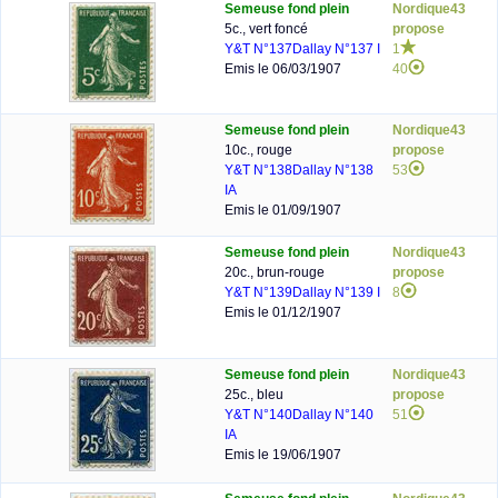
Semeuse fond plein
Nordique43
5c., vert foncé
propose
Y&T N°137
Dallay N°137 I
1
Emis le 06/03/1907
40
Semeuse fond plein
Nordique43
10c., rouge
propose
Y&T N°138
Dallay N°138
53
IA
Emis le 01/09/1907
Semeuse fond plein
Nordique43
20c., brun-rouge
propose
Y&T N°139
Dallay N°139 I
8
Emis le 01/12/1907
Semeuse fond plein
Nordique43
25c., bleu
propose
Y&T N°140
Dallay N°140
51
IA
Emis le 19/06/1907