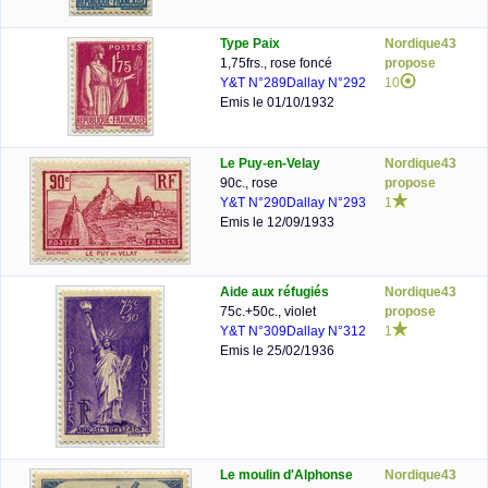
Type Paix
Nordique43
1,75frs., rose foncé
propose
Y&T N°289
Dallay N°292
10
Emis le 01/10/1932
Le Puy-en-Velay
Nordique43
90c., rose
propose
Y&T N°290
Dallay N°293
1
Emis le 12/09/1933
Aide aux réfugiés
Nordique43
75c.+50c., violet
propose
Y&T N°309
Dallay N°312
1
Emis le 25/02/1936
Le moulin d'Alphonse
Nordique43