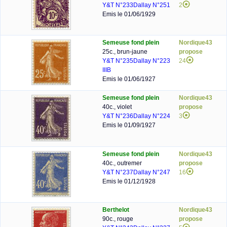
Y&T N°233
Dallay N°251
2
Emis le 01/06/1929
Semeuse fond plein
Nordique43
25c., brun-jaune
propose
Y&T N°235
Dallay N°223
24
IIIB
Emis le 01/06/1927
Semeuse fond plein
Nordique43
40c., violet
propose
Y&T N°236
Dallay N°224
3
Emis le 01/09/1927
Semeuse fond plein
Nordique43
40c., outremer
propose
Y&T N°237
Dallay N°247
16
Emis le 01/12/1928
Berthelot
Nordique43
90c., rouge
propose