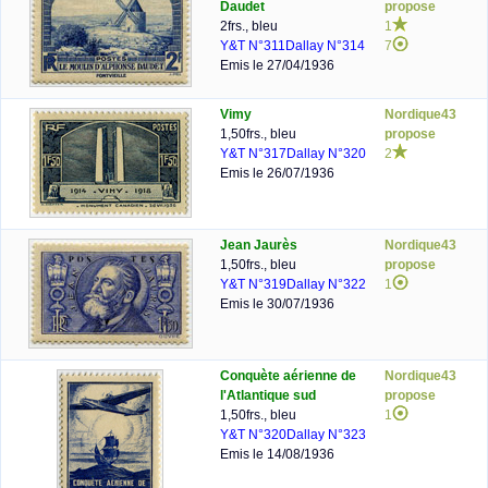
Daudet
propose
2frs., bleu
1
Y&T N°311
Dallay N°314
7
Emis le 27/04/1936
Vimy
Nordique43
1,50frs., bleu
propose
Y&T N°317
Dallay N°320
2
Emis le 26/07/1936
Jean Jaurès
Nordique43
1,50frs., bleu
propose
Y&T N°319
Dallay N°322
1
Emis le 30/07/1936
Conquète aérienne de
Nordique43
l'Atlantique sud
propose
1,50frs., bleu
1
Y&T N°320
Dallay N°323
Emis le 14/08/1936