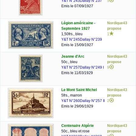
Y&T N°243
Dallay N°237
5
Emis le 07/09/1927
Légion américaine -
Nordique43
Septembre 1927
propose
1,50frs., bleu
1
Y&T N°245
Dallay N°239
Emis le 15/09/1927
Jeanne d'Arc
Nordique43
50c., bleu
propose
Y&T N°257
Dallay N°249 I
9
Emis le 11/03/1929
Le Mont Saint Michel
Nordique43
5frs., marron
propose
Y&T N°260
Dallay N°257 II
2
Emis le 29/06/1929
Centenaire Algérie
Nordique43
50c., bleu et rose
propose