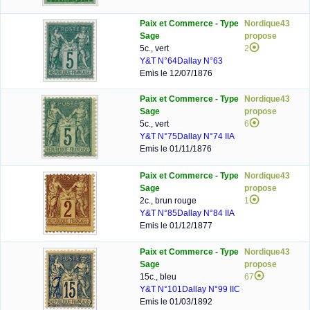
Paix et Commerce - Type
Nordique43
Sage
propose
5c., vert
2
Y&T N°64
Dallay N°63
Emis le 12/07/1876
Paix et Commerce - Type
Nordique43
Sage
propose
5c., vert
6
Y&T N°75
Dallay N°74 IIA
Emis le 01/11/1876
Paix et Commerce - Type
Nordique43
Sage
propose
2c., brun rouge
1
Y&T N°85
Dallay N°84 IIA
Emis le 01/12/1877
Paix et Commerce - Type
Nordique43
Sage
propose
15c., bleu
67
Y&T N°101
Dallay N°99 IIC
Emis le 01/03/1892