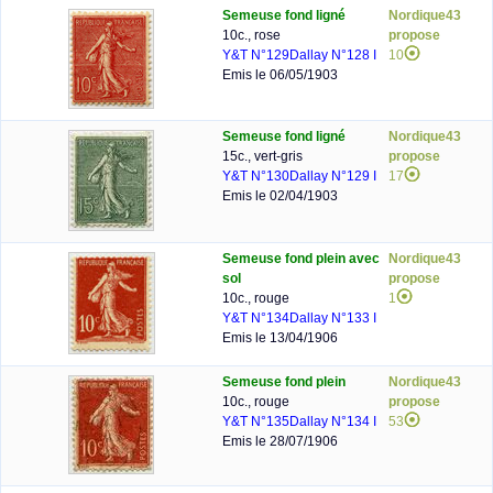
Semeuse fond ligné
Nordique43
10c., rose
propose
Y&T N°129
Dallay N°128 I
10
Emis le 06/05/1903
Semeuse fond ligné
Nordique43
15c., vert-gris
propose
Y&T N°130
Dallay N°129 I
17
Emis le 02/04/1903
Semeuse fond plein avec
Nordique43
sol
propose
10c., rouge
1
Y&T N°134
Dallay N°133 I
Emis le 13/04/1906
Semeuse fond plein
Nordique43
10c., rouge
propose
Y&T N°135
Dallay N°134 I
53
Emis le 28/07/1906