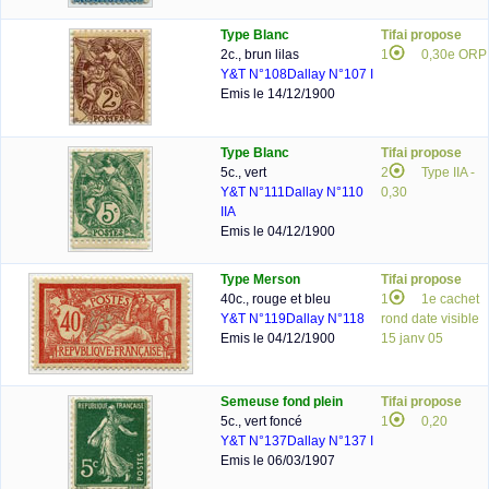
Type Blanc
Tifai propose
2c., brun lilas
1
0,30e ORP
Y&T N°108
Dallay N°107 I
Emis le 14/12/1900
Type Blanc
Tifai propose
5c., vert
2
Type IIA -
Y&T N°111
Dallay N°110
0,30
IIA
Emis le 04/12/1900
Type Merson
Tifai propose
40c., rouge et bleu
1
1e cachet
Y&T N°119
Dallay N°118
rond date visible
Emis le 04/12/1900
15 janv 05
Semeuse fond plein
Tifai propose
5c., vert foncé
1
0,20
Y&T N°137
Dallay N°137 I
Emis le 06/03/1907