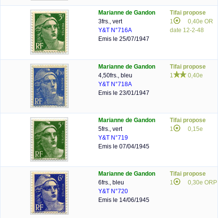
Marianne de Gandon
Tifai propose
3frs., vert
1
0,40e OR
Y&T N°716A
date 12-2-48
Emis le 25/07/1947
Marianne de Gandon
Tifai propose
4,50frs., bleu
1
0,40e
Y&T N°718A
Emis le 23/01/1947
Marianne de Gandon
Tifai propose
5frs., vert
1
0,15e
Y&T N°719
Emis le 07/04/1945
Marianne de Gandon
Tifai propose
6frs., bleu
1
0,30e ORP
Y&T N°720
Emis le 14/06/1945