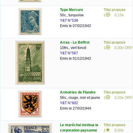
Type Mercure
Tifai propose
50c., turquoise
1
0,15e
Y&T N°538
Emis le 07/02/1942
Arras - Le Beffroi
Tifai propose
10frs., vert foncé
1
0,30e ORP
Y&T N°567
Emis le 01/12/1942
Armoiries de Flandre
Tifai propose
5frs., rouge, noir et jaune
1
0,20e ORP
Y&T N°602
Emis le 27/03/1944
Le maréchal institua la
Tifai propose
corporation paysanne
1
0,50e