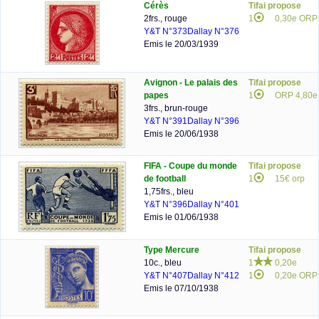
Cérès
Tifai propose
2frs., rouge
1
0,30e ORP
Y&T N°373
Dallay N°376
Emis le 20/03/1939
Avignon - Le palais des
Tifai propose
papes
1
ORP 4,80e
3frs., brun-rouge
Y&T N°391
Dallay N°396
Emis le 20/06/1938
FIFA - Coupe du monde
Tifai propose
de football
1
15€ orp
1,75frs., bleu
Y&T N°396
Dallay N°401
Emis le 01/06/1938
Type Mercure
Tifai propose
10c., bleu
1
0,20e
Y&T N°407
Dallay N°412
1
0,20e ORP
Emis le 07/10/1938