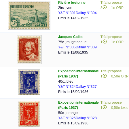
Rivière bretonne
Tifai propose
2frs., vert
3
1e ORP
Y&T N°301
Dallay N°304
Emis le 14/02/1935
Jacques Callot
Tifai propose
75c., rouge brique
1
1e ORP
Y&T N°306
Dallay N°309
Emis le 11/06/1935
Exposition internationale
Tifai propose
(Paris 1937)
1
0,50e ORP
40c., bleu
Y&T N°324
Dallay N°327
Emis le 15/09/1936
Exposition internationale
Tifai propose
(Paris 1937)
1
0,50e texte
50c., orange
Y&T N°325
Dallay N°328
Emis le 15/09/1936