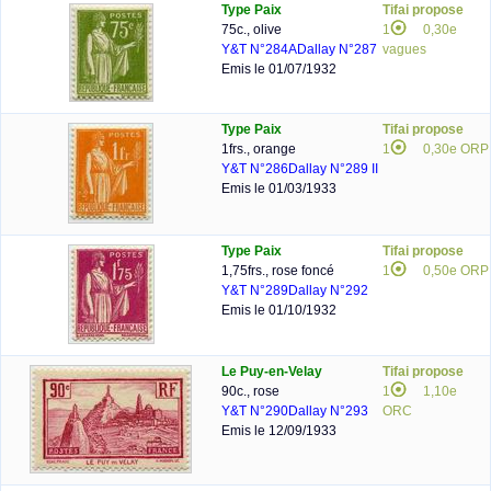
Type Paix
Tifai propose
75c., olive
1
0,30e
Y&T N°284A
Dallay N°287
vagues
Emis le 01/07/1932
Type Paix
Tifai propose
1frs., orange
1
0,30e ORP
Y&T N°286
Dallay N°289 II
Emis le 01/03/1933
Type Paix
Tifai propose
1,75frs., rose foncé
1
0,50e ORP
Y&T N°289
Dallay N°292
Emis le 01/10/1932
Le Puy-en-Velay
Tifai propose
90c., rose
1
1,10e
Y&T N°290
Dallay N°293
ORC
Emis le 12/09/1933