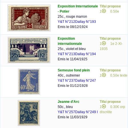
Exposition Internationale
Tifai propose
- Potier
1
0.50e
25c., rouge marron
Y&T N°212
Dallay N°193
Emis le 08/12/1924
Exposition
Tifai propose
internationnale
1
1e 2-XI-
25c., violet et bleu
1935
Y&T N°213
Dallay N°194
Emis le 11/04/1925
Semeuse fond plein
Tifai propose
40c., outremer
1
0,50e texte
Y&T N°237
Dallay N°247
Emis le 01/12/1928
Jeanne d'Arc
Tifai propose
50c., bleu
1
0.30€ orp
Y&T N°257
Dallay N°249 I
discrète
Emis le 11/03/1929