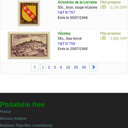
Armoiries de la Lorraine
Tifai propose
50c., brun, rouge et jaune
1
0,15e ORP
Y&T N°757
Emis le 05/07/1946
Vézelay
Tifai propose
5frs., lilas foncé
1
0,30e ORP
Y&T N°759
Emis le 20/07/1946
1
2
3
4
10
20
30
Philatelie
free
France
Monaco, Andorre
Belgique, Pays-Bas, Luxembourg