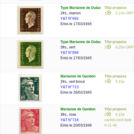
Type Marianne de Dulac
Tifai propose
2frs., marron
1
0,15e ORP
Y&T N°692
Emis le 17/03/1945
Type Marianne de Dulac
Tifai propose
3frs., vert
1
0,20e ORP
Y&T N°694
Emis le 17/03/1945
Marianne de Gandon
Tifai propose
2frs., vert foncé
1
0,15e
Y&T N°713
Emis le 26/02/1945
Marianne de Gandon
Tifai propose
3frs., rose
2
0,15e
Y&T N°716
cachet rond date
Emis le 20/03/1946
9-11-46