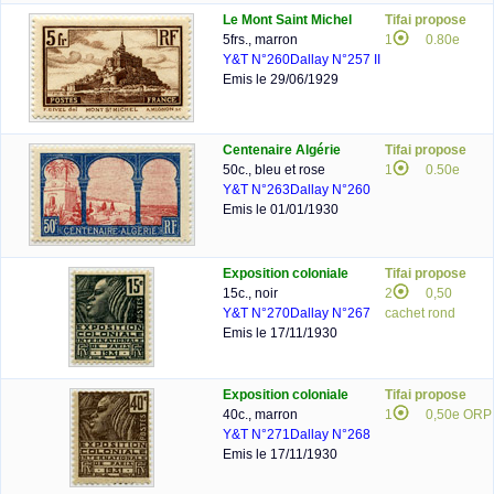
Le Mont Saint Michel
Tifai propose
5frs., marron
1
0.80e
Y&T N°260
Dallay N°257 II
Emis le 29/06/1929
Centenaire Algérie
Tifai propose
50c., bleu et rose
1
0.50e
Y&T N°263
Dallay N°260
Emis le 01/01/1930
Exposition coloniale
Tifai propose
15c., noir
2
0,50
Y&T N°270
Dallay N°267
cachet rond
Emis le 17/11/1930
Exposition coloniale
Tifai propose
40c., marron
1
0,50e ORP
Y&T N°271
Dallay N°268
Emis le 17/11/1930