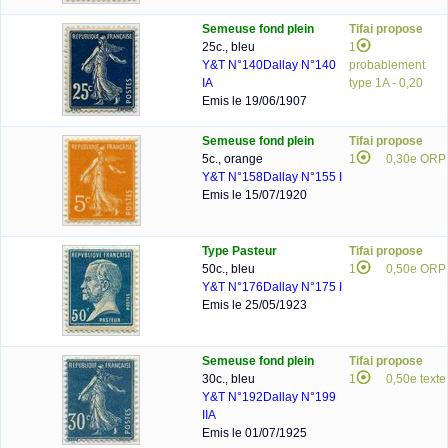
Semeuse fond plein
Tifai propose
25c., bleu
1
Y&T N°140
Dallay N°140
probablement
IA
type 1A - 0,20
Emis le 19/06/1907
Semeuse fond plein
Tifai propose
5c., orange
1
0,30e ORP
Y&T N°158
Dallay N°155 I
Emis le 15/07/1920
Type Pasteur
Tifai propose
50c., bleu
1
0,50e ORP
Y&T N°176
Dallay N°175 I
Emis le 25/05/1923
Semeuse fond plein
Tifai propose
30c., bleu
1
0,50e texte
Y&T N°192
Dallay N°199
IIA
Emis le 01/07/1925