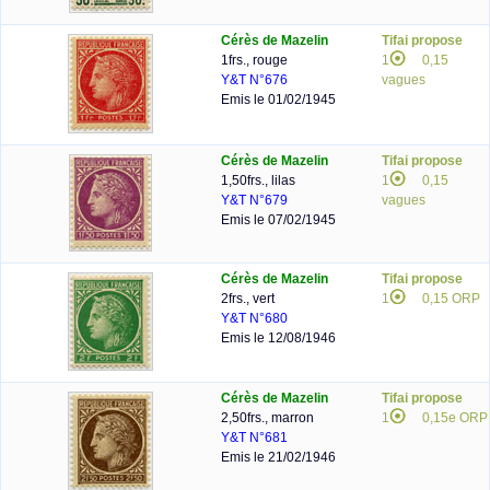
Cérès de Mazelin
Tifai propose
1frs., rouge
1
0,15
Y&T N°676
vagues
Emis le 01/02/1945
Cérès de Mazelin
Tifai propose
1,50frs., lilas
1
0,15
Y&T N°679
vagues
Emis le 07/02/1945
Cérès de Mazelin
Tifai propose
2frs., vert
1
0,15 ORP
Y&T N°680
Emis le 12/08/1946
Cérès de Mazelin
Tifai propose
2,50frs., marron
1
0,15e ORP
Y&T N°681
Emis le 21/02/1946