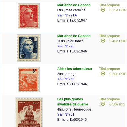
Marianne de Gandon
Tifai propose
6frs., rose carminé
1
0,15e ORP
Y&T N°721A
Emis le 12/07/1947
Marianne de Gandon
Tifai propose
10frs., bleu foncé
1
0,40e ORP
Y&T N°726
Emis le 15/03/1946
Aidez les tuberculeux
Tifai propose
3frs., orange
1
0,30e ORP
Y&T N°750
Emis le 21/02/1946
Les plus grands
Tifai propose
invalides de guerre
1
0.50€ nsg
4frs.+6frs., brun-rouge
Y&T N°751
Emis le 11/03/1946