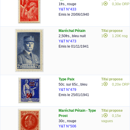
1frs., rouge
1
0,30e ORP
Y&T N°433
Emis le 20/06/1940
Maréchal Pétain
Tifai propose
2,50frs., bleu nuit
1
1.20€ nsg
Y&T N°473
Emis le 01/11/1941
Type Paix
Tifai propose
50c. sur 65c., bleu
1
0,20e ORP
Y&T N°479
Emis le 25/01/1941
Maréchal Pétain - Type
Tifai propose
Prost
1
0,15e
30c., rouge
vagues
Y&T N°506