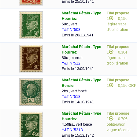
Emis le 25/10/1941
Maréchal Pétain - Type
Tifai propose
Hourriez
1
0,15e
50c., vert
légère trace
Y&T N°508
d'oblitération
Emis le 26/11/1941
Maréchal Pétain - Type
Tifai propose
Hourriez
1
0,30e
80c., marron
légère trace
Y&T N°512
d'oblitération
Emis le 13/09/1941
Maréchal Pétain - Type
Tifai propose
Bersier
1
0,15e ORP
2frs., vert foncé
Y&T N°518
Emis le 14/10/1941
Maréchal Pétain - Type
Tifai propose
Hourriez
1
0.70€
4,50frs., vert foncé
oblitération
Y&T N°521B
vague récente
Emis le 15/12/1942