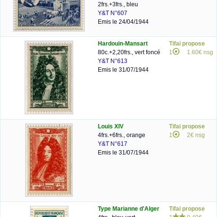
2frs.+3frs., bleu
Y&T N°607
Emis le 24/04/1944
Hardouin-Mansart
Tifai propose
80c.+2,20frs., vert foncé
1
1.60€ nsg
Y&T N°613
Emis le 31/07/1944
Louis XIV
Tifai propose
4frs.+6frs., orange
1
2€ nsg
Y&T N°617
Emis le 31/07/1944
Type Marianne d'Alger
Tifai propose