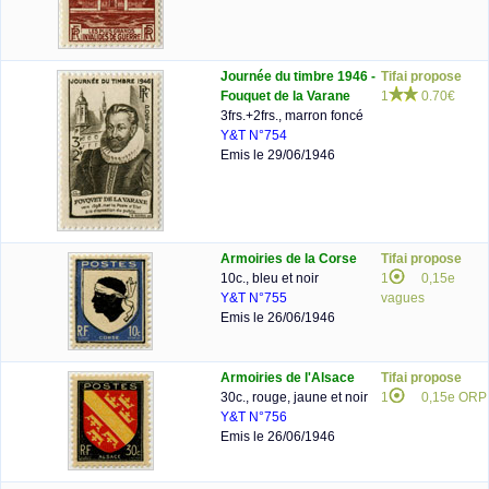
Journée du timbre 1946 -
Tifai propose
Fouquet de la Varane
1
0.70€
3frs.+2frs., marron foncé
Y&T N°754
Emis le 29/06/1946
Armoiries de la Corse
Tifai propose
10c., bleu et noir
1
0,15e
Y&T N°755
vagues
Emis le 26/06/1946
Armoiries de l'Alsace
Tifai propose
30c., rouge, jaune et noir
1
0,15e ORP
Y&T N°756
Emis le 26/06/1946