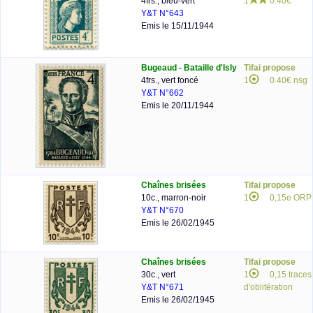
4frs., bleu-vert
1
0.40€
Y&T N°643
Emis le 15/11/1944
Bugeaud - Bataille d'Isly
Tifai propose
4frs., vert foncé
1
0.40€ nsg
Y&T N°662
Emis le 20/11/1944
Chaînes brisées
Tifai propose
10c., marron-noir
1
0,15e ORP
Y&T N°670
Emis le 26/02/1945
Chaînes brisées
Tifai propose
30c., vert
1
0,15 traces
Y&T N°671
d'oblitération
Emis le 26/02/1945