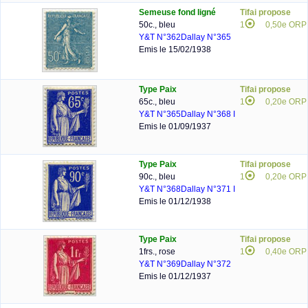
Semeuse fond ligné
Tifai propose
50c., bleu
1
0,50e ORP
Y&T N°362
Dallay N°365
Emis le 15/02/1938
Type Paix
Tifai propose
65c., bleu
1
0,20e ORP
Y&T N°365
Dallay N°368 I
Emis le 01/09/1937
Type Paix
Tifai propose
90c., bleu
1
0,20e ORP
Y&T N°368
Dallay N°371 I
Emis le 01/12/1938
Type Paix
Tifai propose
1frs., rose
1
0,40e ORP
Y&T N°369
Dallay N°372
Emis le 01/12/1937