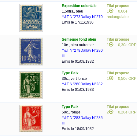
Exposition coloniale
Tifai propose
1,50frs., bleu
1
0,60e
Y&T N°273
Dallay N°270
rectangulaire
Emis le 17/11/1930
Semeuse fond plein
Tifai propose
10c., bleu outremer
1
0,30e ORP
Y&T N°279
Dallay N°280
III
Emis le 01/09/1932
Type Paix
Tifai propose
30c., vert foncé
1
0,50e ORP
Y&T N°280
Dallay N°282
Emis le 01/03/1933
Type Paix
Tifai propose
50c., rouge
2
0,20e ORP
Y&T N°283
Dallay N°285
III
Emis le 18/09/1932