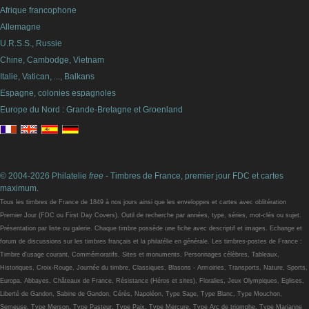
Afrique francophone
Allemagne
U.R.S.S., Russie
Chine, Cambodge, Vietnam
Italie, Vatican, ..., Balkans
Espagne, colonies espagnoles
Europe du Nord : Grande-Bretagne et Groenland
© 2004-2026 Philatelie
free
- Timbres de France, premier jour FDC et cartes
maximum.
Tous les timbres de France de 1849 à nos jours ainsi que les enveloppes et cartes avec oblitération
Premier Jour (FDC ou First Day Covers). Outil de recherche par années, type, séries, mot-clés ou sujet.
Présentation par liste ou galerie. Chaque timbre possède une fiche avec descriptif et images. Echange et
forum de discussions sur les timbres français et la philatélie en générale. Les timbres-postes de France :
Timbre d'usage courant, Commémoratifs, Sites et monuments, Personnages célèbres, Tableaux,
Historiques, Croix-Rouge, Journée du timbre, Classiques, Blasons - Armoiries, Transports, Nature, Sports,
Europa, Abbayes, Châteaux de France, Résistance (Héros et sites), Floralies, Jeux Olympiques, Eglises,
Liberté de Gandon, Sabine de Gandon, Cérès, Napoléon, Type Sage, Type Blanc, Type Mouchon,
Semeuse, Type Merson, Type Pasteur, Type Paix, Type Mercure, Type Arc de triomphe, Type Marianne