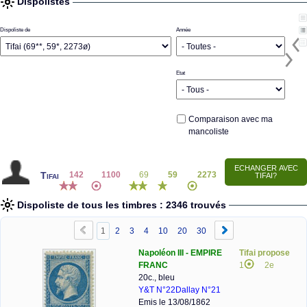
Dispolistes
Dispoliste de
Année
Etat
Comparaison avec ma
mancoliste
Tifai
142
1100
69
59
2273
Dispoliste de tous les timbres : 2346 trouvés
1
2
3
4
10
20
30
Napoléon III - EMPIRE
Tifai propose
FRANC
1
2e
20c., bleu
Y&T N°22
Dallay N°21
Emis le 13/08/1862