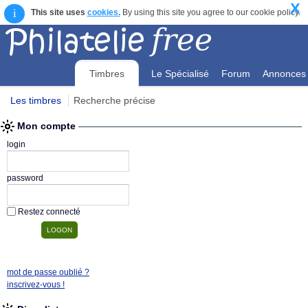
X
i
This site uses
cookies.
By using this site you agree to our cookie policy.
Timbres
Le Spécialisé
Forum
Annonces
Les timbres
Recherche précise
Mon compte
Mon compte
login
password
Restez connecté
mot de passe oublié ?
inscrivez-vous !