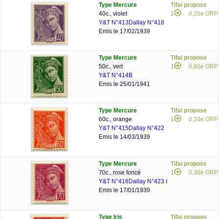
Type Mercure
Tifai propose
40c., violet
1
0,20e ORP
Y&T N°413
Dallay N°418
Emis le 17/02/1939
Type Mercure
Tifai propose
50c., vert
1
0,60e ORP
Y&T N°414B
Emis le 25/01/1941
Type Mercure
Tifai propose
60c., orange
1
0,30e ORP
Y&T N°415
Dallay N°422
Emis le 14/03/1939
Type Mercure
Tifai propose
70c., rose foncé
1
0,30e ORP
Y&T N°416
Dallay N°423 I
Emis le 17/01/1939
Type Iris
Tifai propose