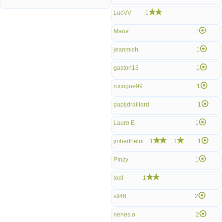
LucVV
1
Maria
1
jeanmich
1
gaston13
1
rocogue99
1
papijdraillard
1
Lauro E
1
jmberthelot
1
1
1
Pinzy
1
lool
1
stf46
2
nenes.o
2