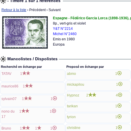
- Timbre 1 sur 1 références
Retour à la liste
› Précédent
› Suivant
Espagne - Fédérico Garcia Lorca (1898-1936),
8p., vert-gris et violet
Y&T N°2214
Michel N°2460
Emis en 1980
Europa
Mancolistes / Dispolistes
Recherché en échange par
Proposé en échange par
TATAV
1
abmo
1
mickapilou
1
maurice86
1
Hypnoz
2
4
sylvain07
1
1
tarikan
1
nono du
1
1
17
tyrion
1
christine
1
Bruno
1
1
1