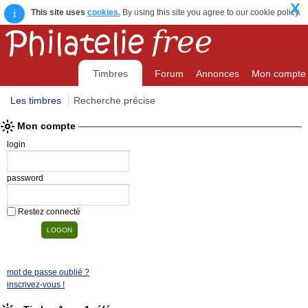
X
i
This site uses
cookies.
By using this site you agree to our cookie policy.
Timbres
Forum
Annonces
Mon compte
Les timbres
Recherche précise
Mon compte
login
password
Restez connecté
mot de passe oublié ?
inscrivez-vous !