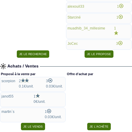
alexouil33
1
Starciné
1
muadhib_34_millesime
1
JoCec
3
Achats / Ventes
Proposé à la vente par
Offre d'achat par
scorpion
2
3
0.1€/unit.
0.03€/unit.
janot55
1
0€/unit.
martin`s
1
0.03€/unit.