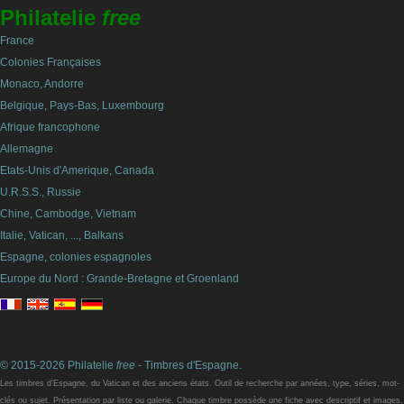
Philatelie
free
France
Colonies Françaises
Monaco, Andorre
Belgique, Pays-Bas, Luxembourg
Afrique francophone
Allemagne
Etats-Unis d'Amerique, Canada
U.R.S.S., Russie
Chine, Cambodge, Vietnam
Italie, Vatican, ..., Balkans
Espagne, colonies espagnoles
Europe du Nord : Grande-Bretagne et Groenland
© 2015-2026 Philatelie
free
- Timbres d'Espagne.
Les timbres d'Espagne, du Vatican et des anciens états. Outil de recherche par années, type, séries, mot-
clés ou sujet. Présentation par liste ou galerie. Chaque timbre possède une fiche avec descriptif et images.