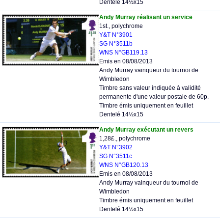
Dentelé 14½x15
Andy Murray réalisant un service
1st., polychrome
Y&T N°3901
SG N°3511b
WNS N°GB119.13
Emis en 08/08/2013
Andy Murray vainqueur du tournoi de
Wimbledon
Timbre sans valeur indiquée à validité
permanente d'une valeur postale de 60p.
Timbre émis uniquement en feuillet
Dentelé 14½x15
Andy Murray exécutant un revers
1,28£., polychrome
Y&T N°3902
SG N°3511c
WNS N°GB120.13
Emis en 08/08/2013
Andy Murray vainqueur du tournoi de
Wimbledon
Timbre émis uniquement en feuillet
Dentelé 14½x15