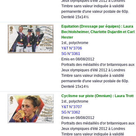
Jeux olympiques d'été 2012 à Londres
Timbre sans valeur indiquée à validité
permanente d'une valeur postale de 60p.
Dentelé 15x14½
Equitation (Dressage par équipes) : Laura
Bechtolsheimer, Charlotte Dujardin et Carl
Hester
1st., polychrome
Y&T N°3706
SG N°3361
Emis en 08/08/2012
Portraits des médaillés d'or britanniques aux
Jeux olympiques d'été 2012 à Londres
Timbre sans valeur indiquée à validité
permanente d'une valeur postale de 60p.
Dentelé 15x14½
Cyclisme sur piste (Omnium) : Laura Trott
1st., polychrome
Y&T N°3707
SG N°3362
Emis en 08/08/2012
Portraits des médaillés d'or britanniques aux
Jeux olympiques d'été 2012 à Londres
Timbre sans valeur indiquée à validité