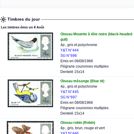
Timbres du jour
Les timbres émis un 8 Août
Oiseau Mouette à tête noire (black-headed
gull)
4p., gris et polychrome
Y&T N°444
SG N°696
Emis en 08/08/1966
Filigrane couronnes multiples
Dentelé 15x14
Oiseau mésange (Blue tit)
4p., gris et polychrome
Y&T N°445
SG N°697
Emis en 08/08/1966
Filigrane couronnes multiples
Dentelé 15x14
Oiseau robin (Robin)
4p., gris, brun, rouge et vert
Y&T N°446