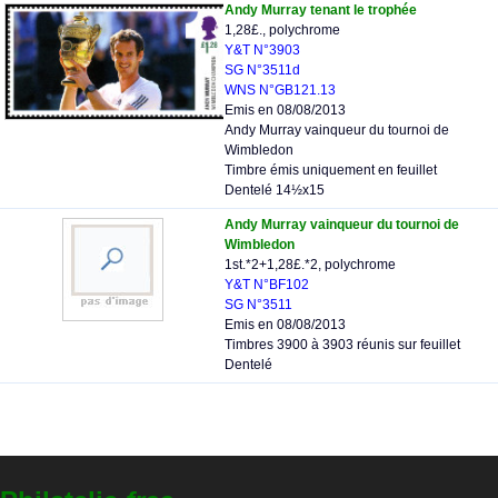
Andy Murray tenant le trophée
1,28£., polychrome
Y&T N°3903
SG N°3511d
WNS N°GB121.13
Emis en 08/08/2013
Andy Murray vainqueur du tournoi de
Wimbledon
Timbre émis uniquement en feuillet
Dentelé 14½x15
Andy Murray vainqueur du tournoi de
Wimbledon
1st.*2+1,28£.*2, polychrome
Y&T N°BF102
SG N°3511
Emis en 08/08/2013
Timbres 3900 à 3903 réunis sur feuillet
Dentelé