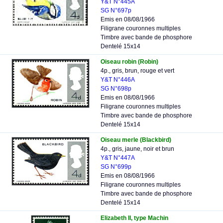
Y&T N°445A
SG N°697p
Emis en 08/08/1966
Filigrane couronnes multiples
Timbre avec bande de phosphore
Dentelé 15x14
Oiseau robin (Robin)
4p., gris, brun, rouge et vert
Y&T N°446A
SG N°698p
Emis en 08/08/1966
Filigrane couronnes multiples
Timbre avec bande de phosphore
Dentelé 15x14
Oiseau merle (Blackbird)
4p., gris, jaune, noir et brun
Y&T N°447A
SG N°699p
Emis en 08/08/1966
Filigrane couronnes multiples
Timbre avec bande de phosphore
Dentelé 15x14
Elizabeth II, type Machin