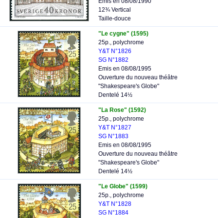
Emis en 08/08/1990
12¾ Vertical
Taille-douce
"Le cygne" (1595)
25p., polychrome
Y&T N°1826
SG N°1882
Emis en 08/08/1995
Ouverture du nouveau théâtre
"Shakespeare's Globe"
Dentelé 14½
"La Rose" (1592)
25p., polychrome
Y&T N°1827
SG N°1883
Emis en 08/08/1995
Ouverture du nouveau théâtre
"Shakespeare's Globe"
Dentelé 14½
"Le Globe" (1599)
25p., polychrome
Y&T N°1828
SG N°1884