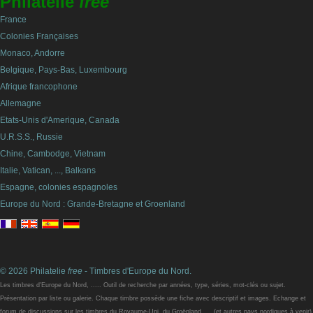
Philatelie
free
France
Colonies Françaises
Monaco, Andorre
Belgique, Pays-Bas, Luxembourg
Afrique francophone
Allemagne
Etats-Unis d'Amerique, Canada
U.R.S.S., Russie
Chine, Cambodge, Vietnam
Italie, Vatican, ..., Balkans
Espagne, colonies espagnoles
Europe du Nord : Grande-Bretagne et Groenland
© 2026 Philatelie
free
- Timbres d'Europe du Nord.
Les timbres d'Europe du Nord, ..... Outil de recherche par années, type, séries, mot-clés ou sujet.
Présentation par liste ou galerie. Chaque timbre possède une fiche avec descriptif et images. Echange et
forum de discussions sur les timbres du Royaume-Uni, du Groënland, ... (et autres pays nordiques à venir)