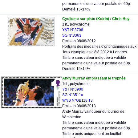
permanente d'une valeur postale de 60p.
Dentelé 15x14½
Cyclisme sur piste (Keirin) : Chris Hoy
1st., polychrome
Y&T N°3708
SG N°3363
Emis en 08/08/2012
Portraits des médaillés d'or britanniques aux
Jeux olympiques d'été 2012 à Londres
Timbre sans valeur indiquée à validité
permanente d'une valeur postale de 60p.
Dentelé 15x14½
Andy Murray embrassant le trophée
1st., polychrome
Y&T N°3900
SG N°3511a
WNS N°GB118.13
Emis en 08/08/2013
Andy Murray vainqueur du tournoi de
Wimbledon
Timbre sans valeur indiquée à validité
permanente d'une valeur postale de 60p.
Timbre émis uniquement en feuillet