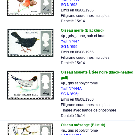
SG N°698
Emis en 08/08/1966
Filigrane couronnes multiples
Dentelé 15x14
Oiseau merle (Blackbird)
4p., gris, jaune, noir et brun
Y&T N°447
SG N°699
Emis en 08/08/1966
Filigrane couronnes multiples
Dentelé 15x14
Oiseau Mouette à tête noire (black-headed
gull)
4p., gris et polychrome
Y&T N°444A
SG N°696p
Emis en 08/08/1966
Filigrane couronnes multiples
Timbre avec bande de phosphore
Dentelé 15x14
Oiseau mésange (Blue tit)
4p., gris et polychrome