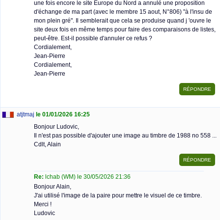
une fois encore le site Europe du Nord a annulé une proposition
d'échange de ma part (avec le membre 15 aout, N°806) "à l'insu de
mon plein gré". Il semblerait que cela se produise quand j 'ouvre le
site deux fois en même temps pour faire des comparaisons de listes,
peut-être. Est-il possible d'annuler ce refus ?
Cordialement,
Jean-Pierre
Cordialement,
Jean-Pierre
atjtmaj
le 01/01/2026 16:25
Bonjour Ludovic,
Il n'est pas possible d'ajouter une image au timbre de 1988 no 558 ...
Cdlt, Alain
Re:
lchab (WM) le 30/05/2026 21:36
Bonjour Alain,
J'ai utilisé l'image de la paire pour mettre le visuel de ce timbre.
Merci !
Ludovic