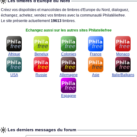
Les timbres d'Europe du Nord
Créez vos dispolistes et mancolistes de timbres d'Europe du Nord, dialoguez,
échangez, achetez, vendez vos timbres avec la communauté Philatélie
free
.
Le site présente actuellement
19613
timbres.
Echangez aussi sur les autres sites Philatelie
free
Afrique
Benelux
Colonies
France
Monaco
USA
Russie
Allemagne
Asie
Italie/Balkans
Espagne
Les derniers messages du forum