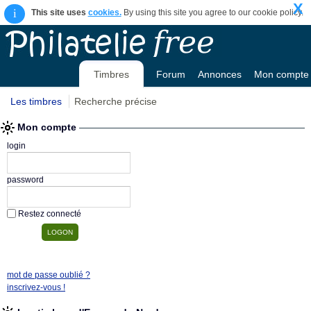
X
i
This site uses
cookies.
By using this site you agree to our cookie policy.
Timbres
Forum
Annonces
Mon compte
Les timbres
Recherche précise
Mon compte
login
password
Restez connecté
mot de passe oublié ?
inscrivez-vous !