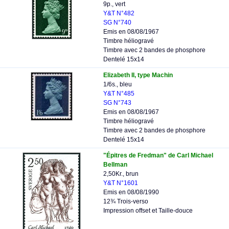
9p., vert
Y&T N°482
SG N°740
Emis en 08/08/1967
Timbre héliogravé
Timbre avec 2 bandes de phosphore
Dentelé 15x14
Elizabeth II, type Machin
1/6s., bleu
Y&T N°485
SG N°743
Emis en 08/08/1967
Timbre héliogravé
Timbre avec 2 bandes de phosphore
Dentelé 15x14
"Épitres de Fredman" de Carl Michael
Bellman
2,50Kr., brun
Y&T N°1601
Emis en 08/08/1990
12¾ Trois-verso
Impression offset et Taille-douce