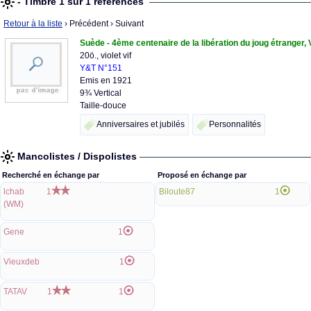
- Timbre 1 sur 1 références
Retour à la liste
› Précédent
› Suivant
Suède - 4ème centenaire de la libération du joug étranger,
20ö., violet vif
Y&T N°151
Emis en 1921
9¾ Vertical
Taille-douce
Anniversaires et jubilés
Personnalités
Mancolistes / Dispolistes
Recherché en échange par
Proposé en échange par
lchab
1
Biloute87
1
(WM)
Gene
1
Vieuxdeb
1
TATAV
1
1