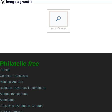
Image agrandie
Philatelie
free
France
Colonies Françaises
Monaco, Andorre
Belgique, Pays-Bas, Luxembourg
Afrique francophone
Allemagne
Etats-Unis d'Amerique, Canada