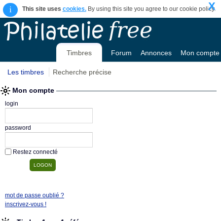
X
i
This site uses
cookies.
By using this site you agree to our cookie policy.
Timbres
Forum
Annonces
Mon compte
Les timbres
Recherche précise
Mon compte
login
password
Restez connecté
mot de passe oublié ?
inscrivez-vous !