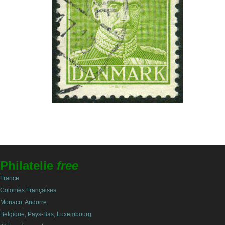
Philatelie
free
France
Colonies Françaises
Monaco, Andorre
Belgique, Pays-Bas, Luxembourg