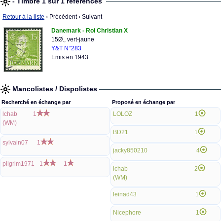
- Timbre 1 sur 1 références
Retour à la liste
› Précédent
› Suivant
Danemark - Roi Christian X
15Ø., vert-jaune
Y&T N°283
Emis en 1943
Mancolistes / Dispolistes
Recherché en échange par
Proposé en échange par
lchab
1
LOLOZ
1
(WM)
BD21
1
sylvain07
1
jacky850210
4
pilgrim1971
1
1
lchab
2
(WM)
leinad43
1
Nicephore
1