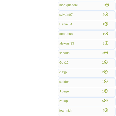
moniqueflore
1
sylvain07
2
Daniel64
1
deodat88
1
alexouil33
2
settoub
3
Guy12
1
cletjp
2
solidor
1
Jipégé
1
zellap
5
jeanmich
4