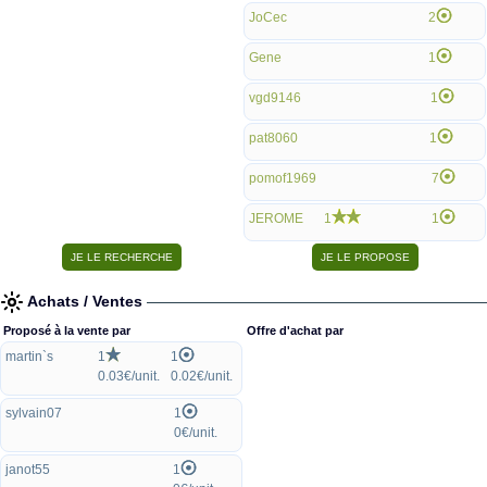
JoCec
2
Gene
1
vgd9146
1
pat8060
1
pomof1969
7
JEROME
1
1
Achats / Ventes
Proposé à la vente par
Offre d'achat par
martin`s
1
1
0.03€/unit.
0.02€/unit.
sylvain07
1
0€/unit.
janot55
1