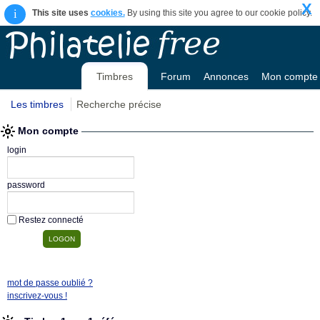
X
i
This site uses
cookies.
By using this site you agree to our cookie policy.
Timbres
Forum
Annonces
Mon compte
Les timbres
Recherche précise
Mon compte
login
password
Restez connecté
mot de passe oublié ?
inscrivez-vous !