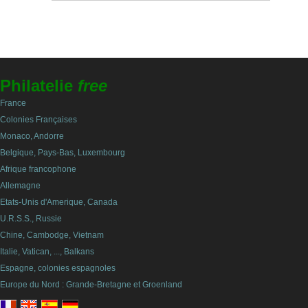
Philatelie
free
France
Colonies Françaises
Monaco, Andorre
Belgique, Pays-Bas, Luxembourg
Afrique francophone
Allemagne
Etats-Unis d'Amerique, Canada
U.R.S.S., Russie
Chine, Cambodge, Vietnam
Italie, Vatican, ..., Balkans
Espagne, colonies espagnoles
Europe du Nord : Grande-Bretagne et Groenland