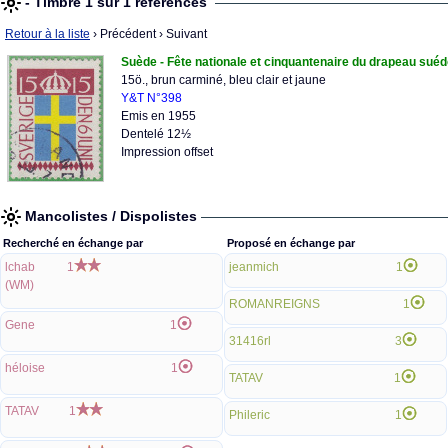
- Timbre 1 sur 1 références
Retour à la liste
› Précédent
› Suivant
Suède - Fête nationale et cinquantenaire du drapeau suéd
15ö., brun carminé, bleu clair et jaune
Y&T N°398
Emis en 1955
Dentelé 12½
Impression offset
Mancolistes / Dispolistes
Recherché en échange par
Proposé en échange par
lchab
1
jeanmich
1
(WM)
ROMANREIGNS
1
Gene
1
31416rl
3
héloise
1
TATAV
1
TATAV
1
Phileric
1