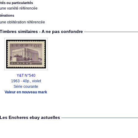
étés ou particularités
une variété référencée
térations
une oblitération référencée
Timbres similaires - A ne pas confondre
Y&T N°540
1963 - 40p., violet
Série courante
Valeur en nouveau mark
Les Encheres ebay actuelles