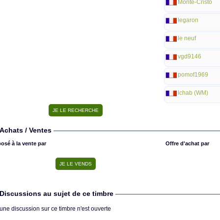
Monte-Cristo
legaron
le neuf
vgd9146
pomof1969
lchab (WM)
Achats / Ventes
osé à la vente par
Offre d'achat par
Discussions au sujet de ce timbre
une discussion sur ce timbre n'est ouverte