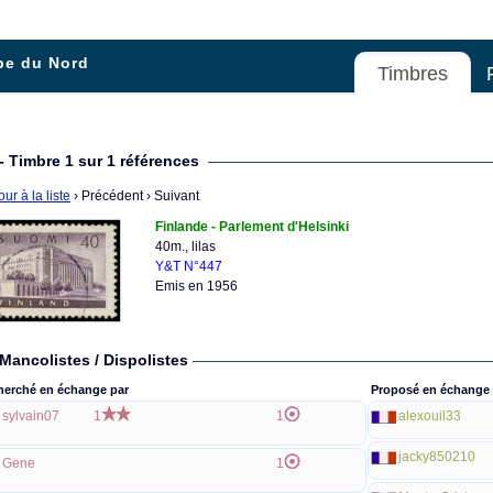
pe du Nord
Timbres
- Timbre 1 sur 1 références
ur à la liste
› Précédent
› Suivant
Finlande - Parlement d'Helsinki
40m., lilas
Y&T N°447
Emis en 1956
Mancolistes / Dispolistes
herché en échange par
Proposé en échange 
sylvain07
1
1
alexouil33
jacky850210
Gene
1