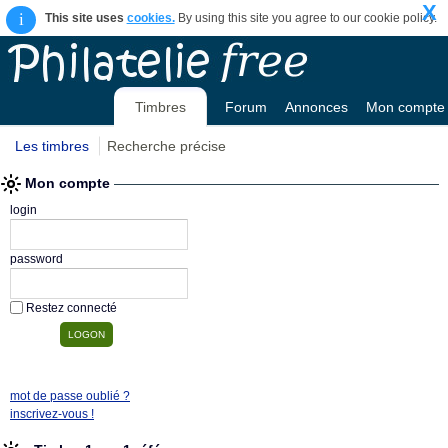
X
i
This site uses
cookies.
By using this site you agree to our cookie policy.
Timbres
Forum
Annonces
Mon compte
Les timbres
Recherche précise
Mon compte
login
password
Restez connecté
mot de passe oublié ?
inscrivez-vous !