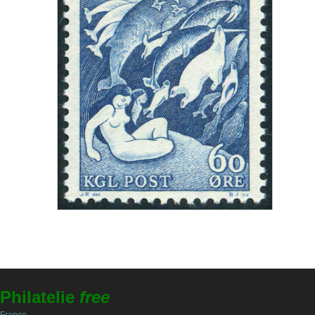
Philatelie
free