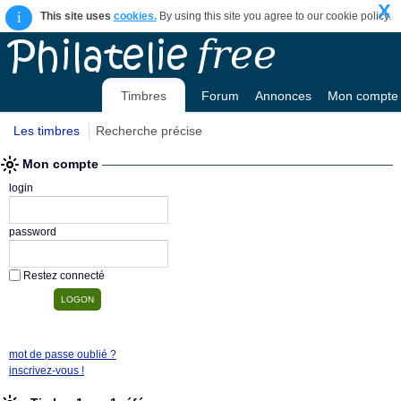
X
i
This site uses
cookies.
By using this site you agree to our cookie policy.
Timbres
Forum
Annonces
Mon compte
Les timbres
Recherche précise
Mon compte
login
password
Restez connecté
mot de passe oublié ?
inscrivez-vous !