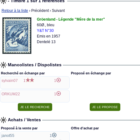
- Timbre 1 sur 1 références
Retour à la liste
› Précédent
› Suivant
Gröenland - Légende "Mère de la mer"
60Ø., bleu
Y&T N°30
Emis en 1957
Dentelé 13
Mancolistes / Dispolistes
Recherché en échange par
Proposé en échange par
sylvain07
1
1
ORKUM22
1
Achats / Ventes
Proposé à la vente par
Offre d'achat par
janot55
1