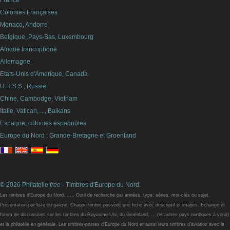
France
Colonies Françaises
Monaco, Andorre
Belgique, Pays-Bas, Luxembourg
Afrique francophone
Allemagne
Etats-Unis d'Amerique, Canada
U.R.S.S., Russie
Chine, Cambodge, Vietnam
Italie, Vatican, ..., Balkans
Espagne, colonies espagnoles
Europe du Nord : Grande-Bretagne et Groenland
© 2026 Philatelie
free
- Timbres d'Europe du Nord.
Les timbres d'Europe du Nord, ..... Outil de recherche par années, type, séries, mot-clés ou sujet.
Présentation par liste ou galerie. Chaque timbre possède une fiche avec descriptif et images. Echange et
forum de discussions sur les timbres du Royaume-Uni, du Groënland, ... (et autres pays nordiques à venir)
et la philatélie en générale. Les timbres-postes d'Europe du Nord et aussi leurs timbres d'aviation avec la