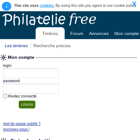
X
i
This site uses
cookies.
By using this site you agree to our cookie policy.
Timbres
Forum
Annonces
Mon compte
Les timbres
Recherche précise
Mon compte
login
password
Restez connecté
mot de passe oublié ?
inscrivez-vous !