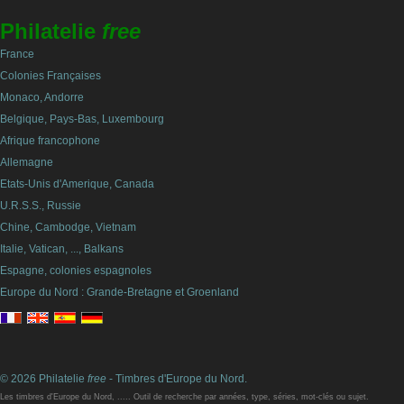
Philatelie
free
France
Colonies Françaises
Monaco, Andorre
Belgique, Pays-Bas, Luxembourg
Afrique francophone
Allemagne
Etats-Unis d'Amerique, Canada
U.R.S.S., Russie
Chine, Cambodge, Vietnam
Italie, Vatican, ..., Balkans
Espagne, colonies espagnoles
Europe du Nord : Grande-Bretagne et Groenland
© 2026 Philatelie
free
- Timbres d'Europe du Nord.
Les timbres d'Europe du Nord, ..... Outil de recherche par années, type, séries, mot-clés ou sujet.