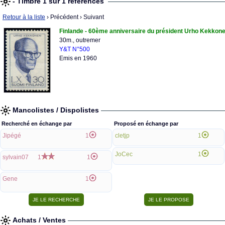
- Timbre 1 sur 1 références
Retour à la liste
› Précédent
› Suivant
Finlande - 60ème anniversaire du président Urho Kekkon
30m., outremer
Y&T N°500
Emis en 1960
Mancolistes / Dispolistes
Recherché en échange par
Proposé en échange par
Jipégé
1
cletjp
1
JoCec
1
sylvain07
1
1
Gene
1
Achats / Ventes