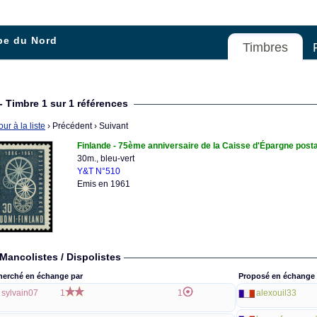
pe du Nord
Timbres
- Timbre 1 sur 1 références
ur à la liste
› Précédent
› Suivant
Finlande - 75ème anniversaire de la Caisse d'Épargne post
30m., bleu-vert
Y&T N°510
Emis en 1961
Mancolistes / Dispolistes
herché en échange par
Proposé en échange 
sylvain07
1
1
alexouil33