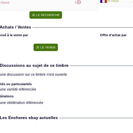
le neuf
Gene
1
Achats / Ventes
osé à la vente par
Offre d'achat par
Discussions au sujet de ce timbre
une discussion sur ce timbre n'est ouverte
étés ou particularités
une variété référencée
térations
une oblitération référencée
Les Encheres ebay actuelles