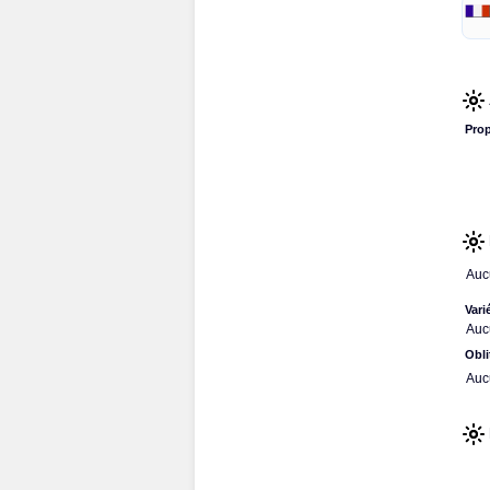
Prop
Auc
Vari
Auc
Obli
Auc