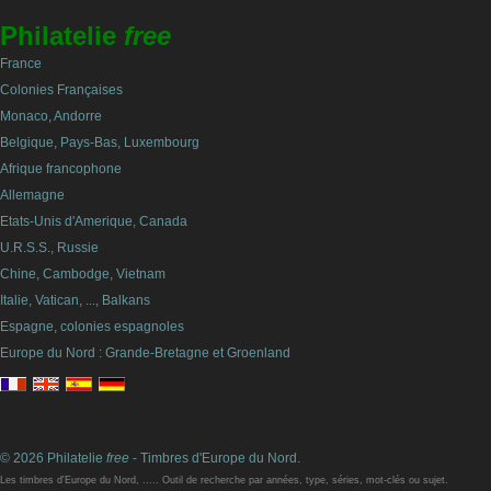
Philatelie
free
France
Colonies Françaises
Monaco, Andorre
Belgique, Pays-Bas, Luxembourg
Afrique francophone
Allemagne
Etats-Unis d'Amerique, Canada
U.R.S.S., Russie
Chine, Cambodge, Vietnam
Italie, Vatican, ..., Balkans
Espagne, colonies espagnoles
Europe du Nord : Grande-Bretagne et Groenland
© 2026 Philatelie
free
- Timbres d'Europe du Nord.
Les timbres d'Europe du Nord, ..... Outil de recherche par années, type, séries, mot-clés ou sujet.