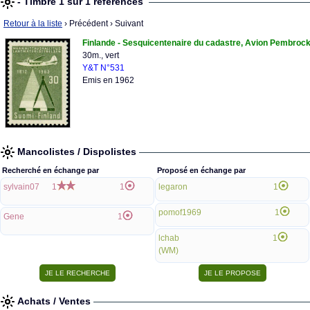
- Timbre 1 sur 1 références
Retour à la liste
› Précédent
› Suivant
Finlande - Sesquicentenaire du cadastre, Avion Pembro
30m., vert
Y&T N°531
Emis en 1962
Mancolistes / Dispolistes
Recherché en échange par
Proposé en échange par
sylvain07
1
1
legaron
1
pomof1969
1
Gene
1
lchab
1
(WM)
Achats / Ventes