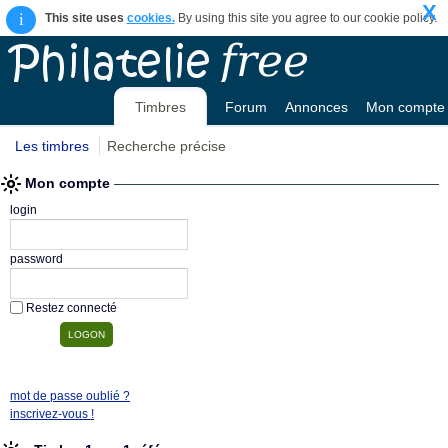
X
i
This site uses
cookies.
By using this site you agree to our cookie policy.
Timbres
Forum
Annonces
Mon compte
Les timbres
Recherche précise
Mon compte
login
password
Restez connecté
mot de passe oublié ?
inscrivez-vous !