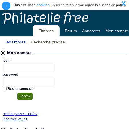
X
i
This site uses
cookies.
By using this site you agree to our cookie policy.
Timbres
Forum
Annonces
Mon compte
Les timbres
Recherche précise
Mon compte
login
password
Restez connecté
mot de passe oublié ?
inscrivez-vous !