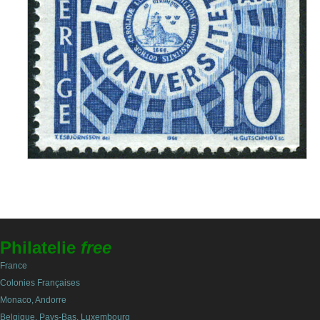
Philatelie
free
France
Colonies Françaises
Monaco, Andorre
Belgique, Pays-Bas, Luxembourg