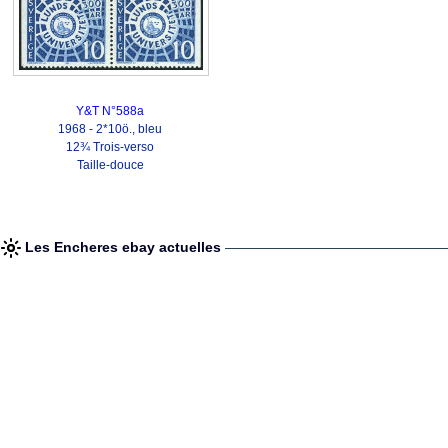
Y&T N°588a
1968 - 2*10ö., bleu
12¾ Trois-verso
Taille-douce
Les Encheres ebay actuelles