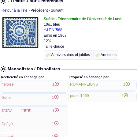
- Timbre 1 sur 1 références
Retour à la liste
› Précédent
› Suivant
Suède - Tricentenaire de l'Université de Lund
10ö., bleu
Y&T N°588
Emis en 1968
12¾
Taille-douce
Anniversaires et jubilés
Armoiries
Mancolistes / Dispolistes
Recherché en échange par
Proposé en échange par
héloise
1
ROMANREIGNS
1
pomof1969
2
Gene
1
TATAV
1
1
Jipégé
1