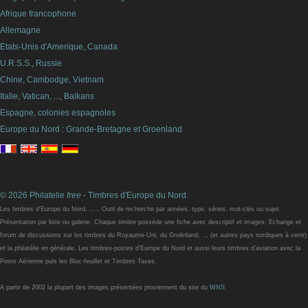
Afrique francophone
Allemagne
Etats-Unis d'Amerique, Canada
U.R.S.S., Russie
Chine, Cambodge, Vietnam
Italie, Vatican, ..., Balkans
Espagne, colonies espagnoles
Europe du Nord : Grande-Bretagne et Groenland
© 2026 Philatelie
free
- Timbres d'Europe du Nord.
Les timbres d'Europe du Nord, ..... Outil de recherche par années, type, séries, mot-clés ou sujet.
Présentation par liste ou galerie. Chaque timbre possède une fiche avec descriptif et images. Echange et
forum de discussions sur les timbres du Royaume-Uni, du Groënland, ... (et autres pays nordiques à venir)
et la philatélie en générale. Les timbres-postes d'Europe du Nord et aussi leurs timbres d'aviation avec la
Poste Aérienne puis les Bloc-feuillet et Timbres Taxes.
A partir de 2002 la plupart des images présentées proviennent du site du
WNS