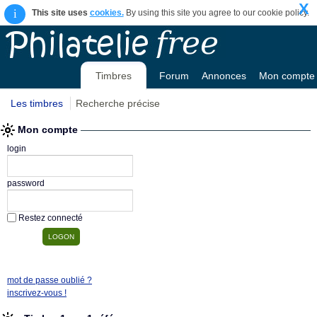
X
i
This site uses
cookies.
By using this site you agree to our cookie policy.
Timbres
Forum
Annonces
Mon compte
Les timbres
Recherche précise
Mon compte
login
password
Restez connecté
mot de passe oublié ?
inscrivez-vous !