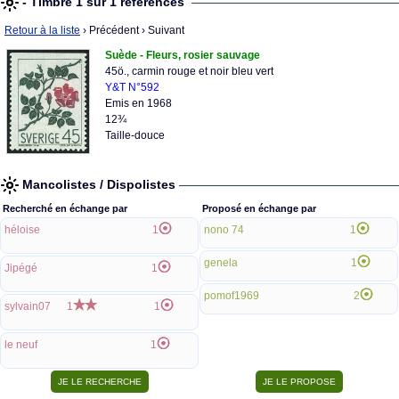
- Timbre 1 sur 1 références
Retour à la liste
› Précédent
› Suivant
Suède - Fleurs, rosier sauvage
45ö., carmin rouge et noir bleu vert
Y&T N°592
Emis en 1968
12¾
Taille-douce
Mancolistes / Dispolistes
Recherché en échange par
Proposé en échange par
héloise
1
nono 74
1
genela
1
Jipégé
1
pomof1969
2
sylvain07
1
1
le neuf
1