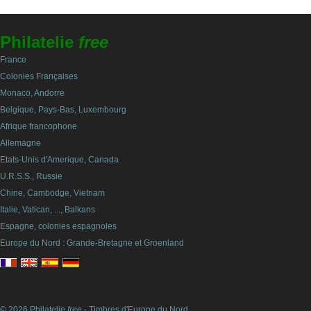
Philatelie
free
France
Colonies Françaises
Monaco, Andorre
Belgique, Pays-Bas, Luxembourg
Afrique francophone
Allemagne
Etats-Unis d'Amerique, Canada
U.R.S.S., Russie
Chine, Cambodge, Vietnam
Italie, Vatican, ..., Balkans
Espagne, colonies espagnoles
Europe du Nord : Grande-Bretagne et Groenland
© 2026 Philatelie
free
- Timbres d'Europe du Nord.