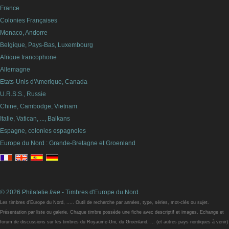
France
Colonies Françaises
Monaco, Andorre
Belgique, Pays-Bas, Luxembourg
Afrique francophone
Allemagne
Etats-Unis d'Amerique, Canada
U.R.S.S., Russie
Chine, Cambodge, Vietnam
Italie, Vatican, ..., Balkans
Espagne, colonies espagnoles
Europe du Nord : Grande-Bretagne et Groenland
© 2026 Philatelie
free
- Timbres d'Europe du Nord.
Les timbres d'Europe du Nord, ..... Outil de recherche par années, type, séries, mot-clés ou sujet.
Présentation par liste ou galerie. Chaque timbre possède une fiche avec descriptif et images. Echange et
forum de discussions sur les timbres du Royaume-Uni, du Groënland, ... (et autres pays nordiques à venir)