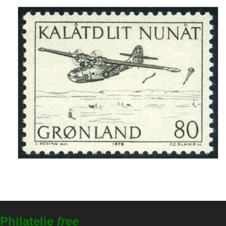
Philatelie
free