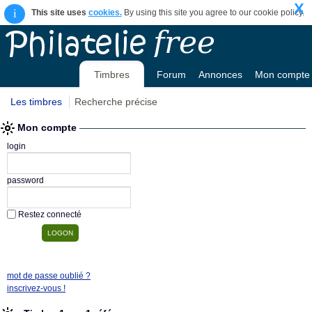
X
i
This site uses
cookies.
By using this site you agree to our cookie policy.
Timbres
Forum
Annonces
Mon compte
Les timbres
Recherche précise
Mon compte
login
password
Restez connecté
mot de passe oublié ?
inscrivez-vous !