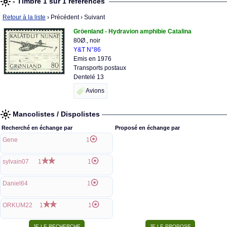
- Timbre 1 sur 1 références
Retour à la liste
› Précédent
› Suivant
Gröenland - Hydravion amphibie Catalina
80Ø., noir
Y&T N°86
Emis en 1976
Transports postaux
Dentelé 13
Avions
Mancolistes / Dispolistes
Recherché en échange par
Proposé en échange par
Gene
1
sylvain07
1
1
Daniel64
1
ORKUM22
1
1