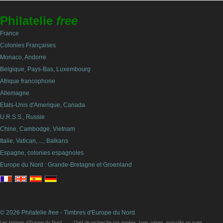
Philatelie
free
France
Colonies Françaises
Monaco, Andorre
Belgique, Pays-Bas, Luxembourg
Afrique francophone
Allemagne
Etats-Unis d'Amerique, Canada
U.R.S.S., Russie
Chine, Cambodge, Vietnam
Italie, Vatican, ..., Balkans
Espagne, colonies espagnoles
Europe du Nord : Grande-Bretagne et Groenland
© 2026 Philatelie
free
- Timbres d'Europe du Nord.
Les timbres d'Europe du Nord, ..... Outil de recherche par années, type, séries, mot-clés ou sujet.