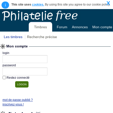
X
i
This site uses
cookies.
By using this site you agree to our cookie policy.
Timbres
Forum
Annonces
Mon compte
Les timbres
Recherche précise
Mon compte
login
password
Restez connecté
mot de passe oublié ?
inscrivez-vous !