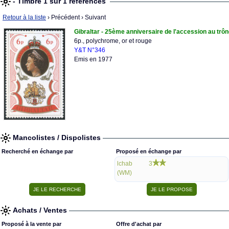
- Timbre 1 sur 1 références
Retour à la liste
› Précédent
› Suivant
Gibraltar - 25ème anniversaire de l'accession au trôn
6p., polychrome, or et rouge
Y&T N°346
Emis en 1977
Mancolistes / Dispolistes
Recherché en échange par
Proposé en échange par
lchab
3
(WM)
Achats / Ventes
Proposé à la vente par
Offre d'achat par