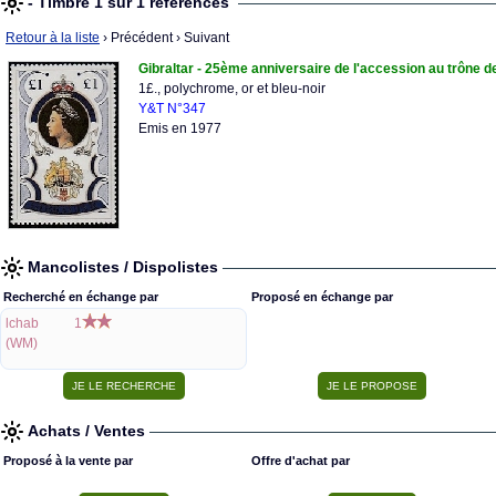
- Timbre 1 sur 1 références
Retour à la liste
› Précédent
› Suivant
Gibraltar - 25ème anniversaire de l'accession au trône de
1£., polychrome, or et bleu-noir
Y&T N°347
Emis en 1977
Mancolistes / Dispolistes
Recherché en échange par
Proposé en échange par
lchab
1
(WM)
Achats / Ventes
Proposé à la vente par
Offre d'achat par