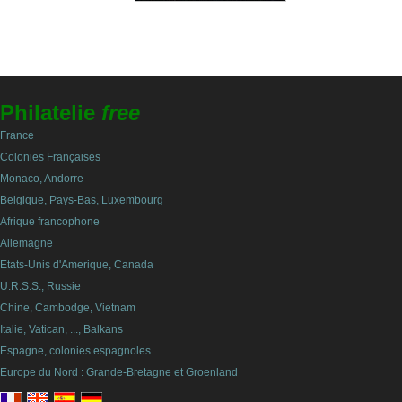
Philatelie
free
France
Colonies Françaises
Monaco, Andorre
Belgique, Pays-Bas, Luxembourg
Afrique francophone
Allemagne
Etats-Unis d'Amerique, Canada
U.R.S.S., Russie
Chine, Cambodge, Vietnam
Italie, Vatican, ..., Balkans
Espagne, colonies espagnoles
Europe du Nord : Grande-Bretagne et Groenland