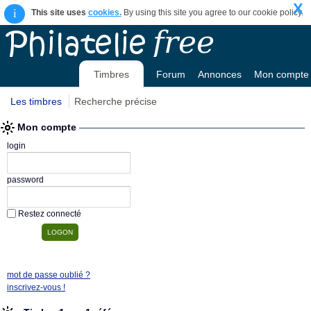
X
i
This site uses
cookies.
By using this site you agree to our cookie policy.
Timbres
Forum
Annonces
Mon compte
Les timbres
Recherche précise
Mon compte
login
password
Restez connecté
mot de passe oublié ?
inscrivez-vous !