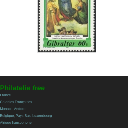
Philatelie
free
France
Colonies Françaises
Monaco, Andorre
Belgique, Pays-Bas, Luxembourg
Afrique francophone