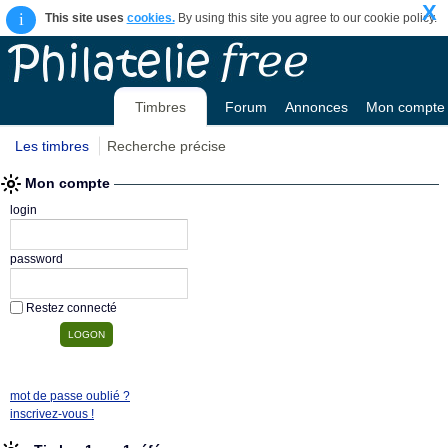
X
i
This site uses
cookies.
By using this site you agree to our cookie policy.
Timbres
Forum
Annonces
Mon compte
Les timbres
Recherche précise
Mon compte
login
password
Restez connecté
mot de passe oublié ?
inscrivez-vous !