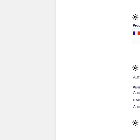
Prop
Auc
Vari
Auc
Obli
Auc