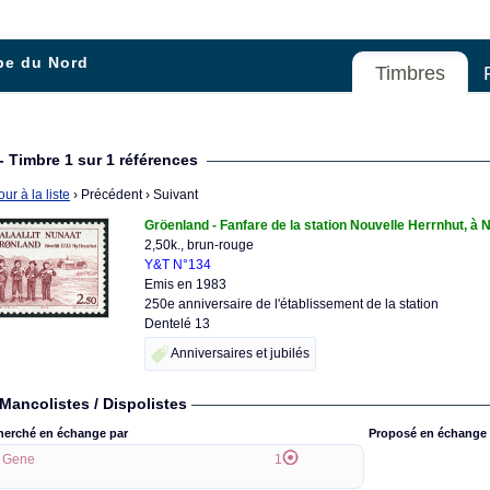
pe du Nord
Timbres
- Timbre 1 sur 1 références
ur à la liste
› Précédent
› Suivant
Gröenland - Fanfare de la station Nouvelle Herrnhut, à
2,50k., brun-rouge
Y&T N°134
Emis en 1983
250e anniversaire de l'établissement de la station
Dentelé 13
Anniversaires et jubilés
Mancolistes / Dispolistes
herché en échange par
Proposé en échange 
Gene
1