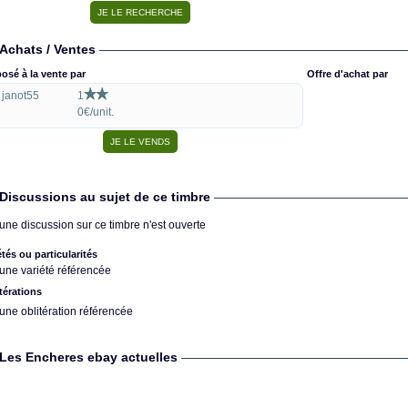
Achats / Ventes
osé à la vente par
Offre d'achat par
janot55
1
0€/unit.
Discussions au sujet de ce timbre
une discussion sur ce timbre n'est ouverte
étés ou particularités
une variété référencée
térations
une oblitération référencée
Les Encheres ebay actuelles