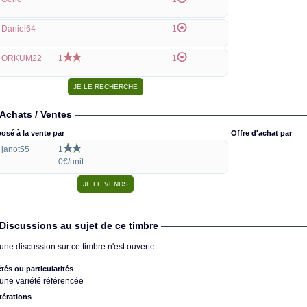
Daniel64
1
ORKUM22
1
1
Achats / Ventes
osé à la vente par
Offre d'achat par
janot55
1
0€/unit.
Discussions au sujet de ce timbre
une discussion sur ce timbre n'est ouverte
étés ou particularités
une variété référencée
térations