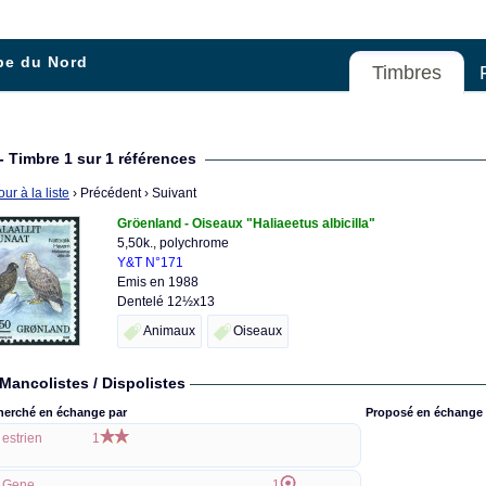
pe du Nord
Timbres
- Timbre 1 sur 1 références
ur à la liste
› Précédent
› Suivant
Gröenland - Oiseaux "Haliaeetus albicilla"
5,50k., polychrome
Y&T N°171
Emis en 1988
Dentelé 12½x13
Animaux
Oiseaux
Mancolistes / Dispolistes
herché en échange par
Proposé en échange 
estrien
1
Gene
1