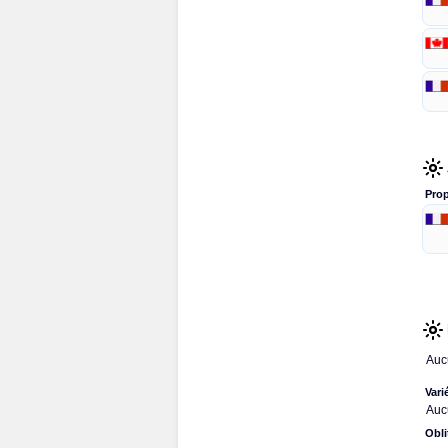
Prop
Auc
Vari
Auc
Obli