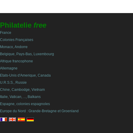
Philatelie
free
France
Colonies Françaises
Monaco, Andorre
Belgique, Pays-Bas, Luxembourg
Afrique francophone
Allemagne
Etats-Unis d'Amerique, Canada
U.R.S.S., Russie
Chine, Cambodge, Vietnam
Italie, Vatican, ..., Balkans
Espagne, colonies espagnoles
Europe du Nord : Grande-Bretagne et Groenland