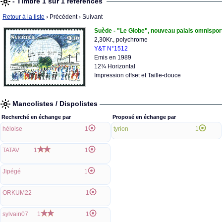
- Timbre 1 sur 1 références
Retour à la liste
› Précédent
› Suivant
Suède - "Le Globe", nouveau palais omnispo
2,30Kr., polychrome
Y&T N°1512
Emis en 1989
12¾ Horizontal
Impression offset et Taille-douce
Mancolistes / Dispolistes
Recherché en échange par
Proposé en échange par
héloise
1
tyrion
1
TATAV
1
1
Jipégé
1
ORKUM22
1
sylvain07
1
1