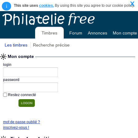
X
i
This site uses
cookies.
By using this site you agree to our cookie policy.
Timbres
Forum
Annonces
Mon compte
Les timbres
Recherche précise
Mon compte
login
password
Restez connecté
mot de passe oublié ?
inscrivez-vous !