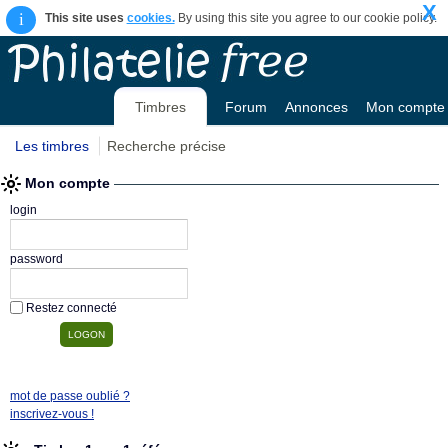
X
i
This site uses
cookies.
By using this site you agree to our cookie policy.
Timbres
Forum
Annonces
Mon compte
Les timbres
Recherche précise
Mon compte
login
password
Restez connecté
mot de passe oublié ?
inscrivez-vous !