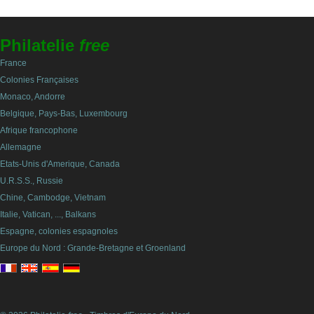
Philatelie
free
France
Colonies Françaises
Monaco, Andorre
Belgique, Pays-Bas, Luxembourg
Afrique francophone
Allemagne
Etats-Unis d'Amerique, Canada
U.R.S.S., Russie
Chine, Cambodge, Vietnam
Italie, Vatican, ..., Balkans
Espagne, colonies espagnoles
Europe du Nord : Grande-Bretagne et Groenland