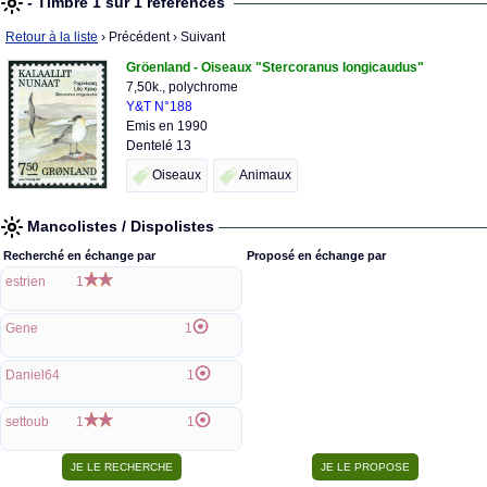
- Timbre 1 sur 1 références
Retour à la liste
› Précédent
› Suivant
Gröenland - Oiseaux "Stercoranus longicaudus"
7,50k., polychrome
Y&T N°188
Emis en 1990
Dentelé 13
Oiseaux
Animaux
Mancolistes / Dispolistes
Recherché en échange par
Proposé en échange par
estrien
1
Gene
1
Daniel64
1
settoub
1
1