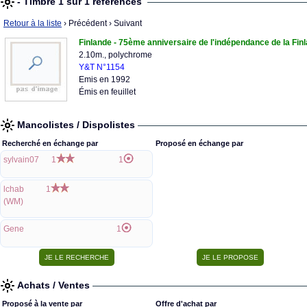
- Timbre 1 sur 1 références
Retour à la liste
› Précédent
› Suivant
Finlande - 75ème anniversaire de l'indépendance de la Fin
2.10m., polychrome
Y&T N°1154
Emis en 1992
Émis en feuillet
Mancolistes / Dispolistes
Recherché en échange par
Proposé en échange par
sylvain07
1
1
lchab
1
(WM)
Gene
1
Achats / Ventes
Proposé à la vente par
Offre d'achat par