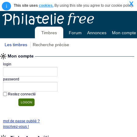
X
i
This site uses
cookies.
By using this site you agree to our cookie policy.
Timbres
Forum
Annonces
Mon compte
Les timbres
Recherche précise
Mon compte
login
password
Restez connecté
mot de passe oublié ?
inscrivez-vous !