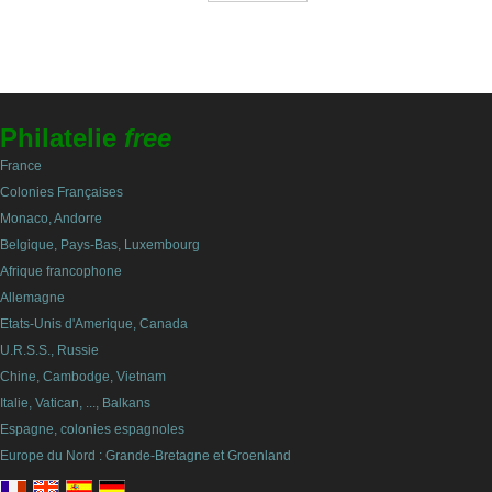
Philatelie
free
France
Colonies Françaises
Monaco, Andorre
Belgique, Pays-Bas, Luxembourg
Afrique francophone
Allemagne
Etats-Unis d'Amerique, Canada
U.R.S.S., Russie
Chine, Cambodge, Vietnam
Italie, Vatican, ..., Balkans
Espagne, colonies espagnoles
Europe du Nord : Grande-Bretagne et Groenland