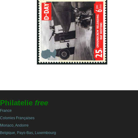
Philatelie
free
France
Colonies Françaises
Monaco, Andorre
Belgique, Pays-Bas, Luxembourg