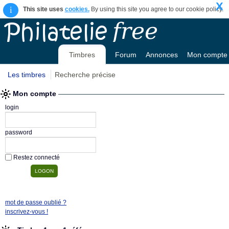
X
i
This site uses
cookies.
By using this site you agree to our cookie policy.
Timbres
Forum
Annonces
Mon compte
Les timbres
Recherche précise
Mon compte
login
password
Restez connecté
mot de passe oublié ?
inscrivez-vous !