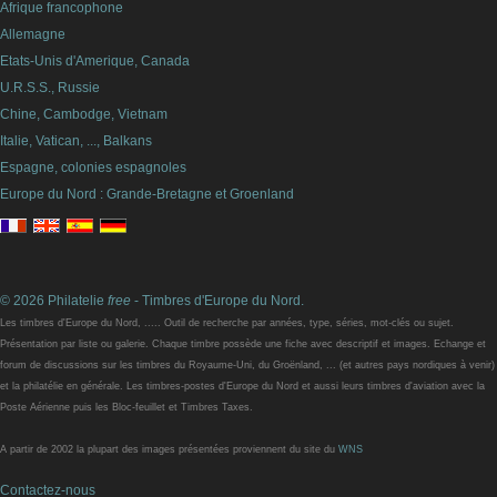
Afrique francophone
Allemagne
Etats-Unis d'Amerique, Canada
U.R.S.S., Russie
Chine, Cambodge, Vietnam
Italie, Vatican, ..., Balkans
Espagne, colonies espagnoles
Europe du Nord : Grande-Bretagne et Groenland
© 2026 Philatelie
free
- Timbres d'Europe du Nord.
Les timbres d'Europe du Nord, ..... Outil de recherche par années, type, séries, mot-clés ou sujet.
Présentation par liste ou galerie. Chaque timbre possède une fiche avec descriptif et images. Echange et
forum de discussions sur les timbres du Royaume-Uni, du Groënland, ... (et autres pays nordiques à venir)
et la philatélie en générale. Les timbres-postes d'Europe du Nord et aussi leurs timbres d'aviation avec la
Poste Aérienne puis les Bloc-feuillet et Timbres Taxes.
A partir de 2002 la plupart des images présentées proviennent du site du
WNS
Contactez-nous