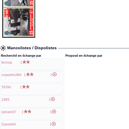
Mancolistes / Dispolistes
Recherché en échange par
Proposé en échange par
tecnop
1
coquelicot64
1
1
TATAV
1
1965
1
sylvain07
1
1
Daniel64
1