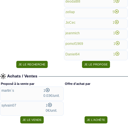
deodat88
1
zellap
5
JoCec
1
jeanmich
1
pomof1969
1
Daniel64
1
Achats / Ventes
Proposé à la vente par
Offre d'achat par
martin`s
1
0.03€/unit.
sylvain07
1
0€/unit.