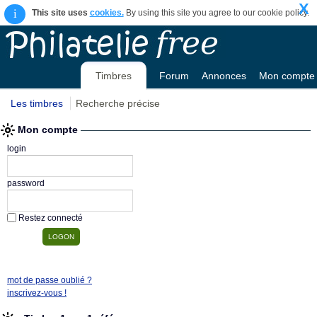
X
i
This site uses
cookies.
By using this site you agree to our cookie policy.
Timbres
Forum
Annonces
Mon compte
Les timbres
Recherche précise
Mon compte
login
password
Restez connecté
mot de passe oublié ?
inscrivez-vous !