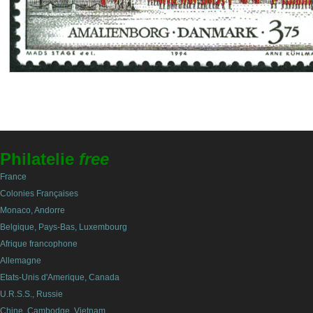
Philatelie
free
France
Colonies Françaises
Monaco, Andorre
Belgique, Pays-Bas, Luxembourg
Afrique francophone
Allemagne
Etats-Unis d'Amerique, Canada
U.R.S.S., Russie
Chine, Cambodge, Vietnam