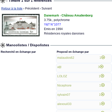
- Timbre 1 sur 1 références
Retour à la liste
› Précédent
› Suivant
Danemark - Château Amalienborg
3.75k., polychrome
Y&T N°1077
Emis en 1994
Résidences royales danoises
Mancolistes / Dispolistes
Recherché en échange par
Proposé en échange par
malaudos62
1
atjt
3
LOLOZ
1
Nicephore
1
sylvain07
1
alexouil33
1