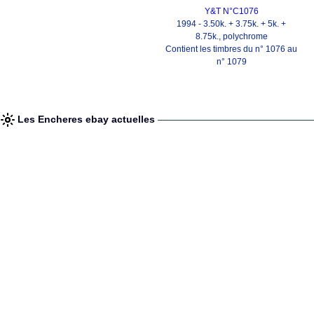
Y&T N°C1076
1994 - 3.50k. + 3.75k. + 5k. +
8.75k., polychrome
Contient les timbres du n° 1076 au
n° 1079
Les Encheres ebay actuelles