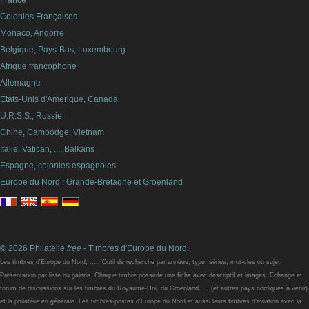
France
Colonies Françaises
Monaco, Andorre
Belgique, Pays-Bas, Luxembourg
Afrique francophone
Allemagne
Etats-Unis d'Amerique, Canada
U.R.S.S., Russie
Chine, Cambodge, Vietnam
Italie, Vatican, ..., Balkans
Espagne, colonies espagnoles
Europe du Nord : Grande-Bretagne et Groenland
© 2026 Philatelie
free
- Timbres d'Europe du Nord.
Les timbres d'Europe du Nord, ..... Outil de recherche par années, type, séries, mot-clés ou sujet.
Présentation par liste ou galerie. Chaque timbre possède une fiche avec descriptif et images. Echange et
forum de discussions sur les timbres du Royaume-Uni, du Groënland, ... (et autres pays nordiques à venir)
et la philatélie en générale. Les timbres-postes d'Europe du Nord et aussi leurs timbres d'aviation avec la