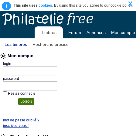
X
i
This site uses
cookies.
By using this site you agree to our cookie policy.
Timbres
Forum
Annonces
Mon compte
Les timbres
Recherche précise
Mon compte
login
password
Restez connecté
mot de passe oublié ?
inscrivez-vous !