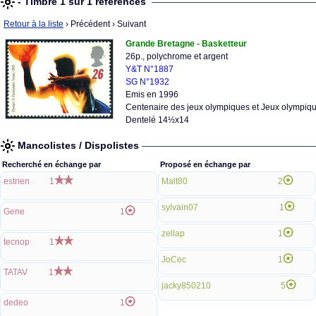
- Timbre 1 sur 1 références
Retour à la liste
› Précédent
› Suivant
Grande Bretagne - Basketteur
26p., polychrome et argent
Y&T N°1887
SG N°1932
Emis en 1996
Centenaire des jeux olympiques et Jeux olympiqu
Dentelé 14½x14
Mancolistes / Dispolistes
Recherché en échange par
Proposé en échange par
estrien
1
Malt80
2
sylvain07
1
Gene
1
zellap
1
tecnop
1
JoCec
1
TATAV
1
jacky850210
5
dedeo
1