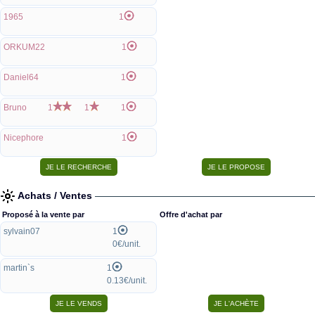
1965
1
ORKUM22
1
Daniel64
1
Bruno
1
1
1
Nicephore
1
Achats / Ventes
Proposé à la vente par
Offre d'achat par
sylvain07
1
0€/unit.
martin`s
1
0.13€/unit.