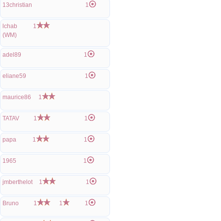
13christian
1
lchab
1
(WM)
adel89
1
eliane59
1
maurice86
1
TATAV
1
1
papa
1
1
1965
1
jmberthelot
1
1
Bruno
1
1
1