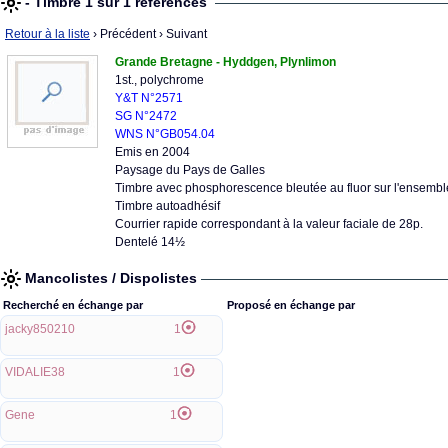
- Timbre 1 sur 1 références
Retour à la liste
› Précédent
› Suivant
Grande Bretagne - Hyddgen, Plynlimon
1st., polychrome
Y&T N°2571
SG N°2472
WNS N°GB054.04
Emis en 2004
Paysage du Pays de Galles
Timbre avec phosphorescence bleutée au fluor sur l'ensembl
Timbre autoadhésif
Courrier rapide correspondant à la valeur faciale de 28p.
Dentelé 14½
Mancolistes / Dispolistes
Recherché en échange par
Proposé en échange par
jacky850210
1
VIDALIE38
1
Gene
1