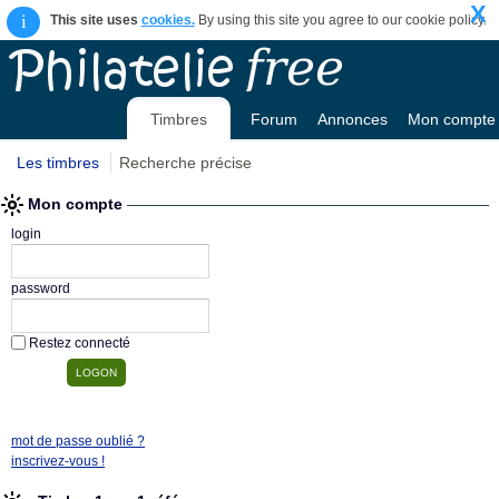
X
i
This site uses
cookies.
By using this site you agree to our cookie policy.
Timbres
Forum
Annonces
Mon compte
Les timbres
Recherche précise
Mon compte
login
password
Restez connecté
mot de passe oublié ?
inscrivez-vous !