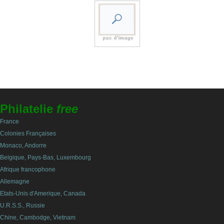
Philatelie
free
France
Colonies Françaises
Monaco, Andorre
Belgique, Pays-Bas, Luxembourg
Afrique francophone
Allemagne
Etats-Unis d'Amerique, Canada
U.R.S.S., Russie
Chine, Cambodge, Vietnam