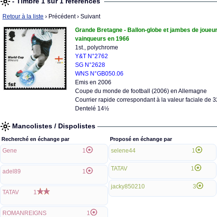
- Timbre 1 sur 1 références
Retour à la liste
› Précédent
› Suivant
Grande Bretagne - Ballon-globe et jambes de joueur
vainqueurs en 1966
1st., polychrome
Y&T N°2762
SG N°2628
WNS N°GB050.06
Emis en 2006
Coupe du monde de football (2006) en Allemagne
Courrier rapide correspondant à la valeur faciale de 3
Dentelé 14½
Mancolistes / Dispolistes
Recherché en échange par
Proposé en échange par
Gene
1
selene44
1
TATAV
1
adel89
1
jacky850210
3
TATAV
1
ROMANREIGNS
1