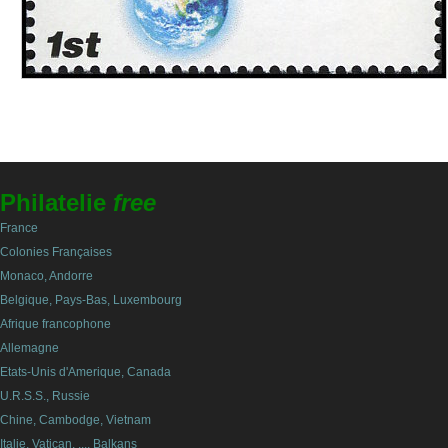
Philatelie
free
France
Colonies Françaises
Monaco, Andorre
Belgique, Pays-Bas, Luxembourg
Afrique francophone
Allemagne
Etats-Unis d'Amerique, Canada
U.R.S.S., Russie
Chine, Cambodge, Vietnam
Italie, Vatican, ..., Balkans