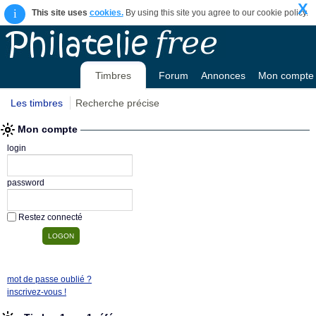
X
i
This site uses
cookies.
By using this site you agree to our cookie policy.
Timbres
Forum
Annonces
Mon compte
Les timbres
Recherche précise
Mon compte
login
password
Restez connecté
mot de passe oublié ?
inscrivez-vous !