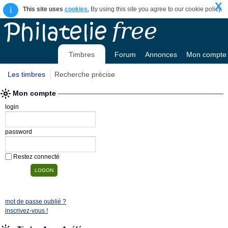
X
i
This site uses
cookies.
By using this site you agree to our cookie policy.
Timbres
Forum
Annonces
Mon compte
Les timbres
Recherche précise
Mon compte
login
password
Restez connecté
mot de passe oublié ?
inscrivez-vous !