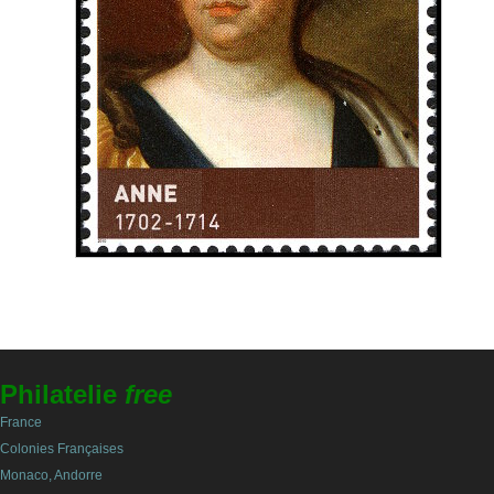
Philatelie
free
France
Colonies Françaises
Monaco, Andorre