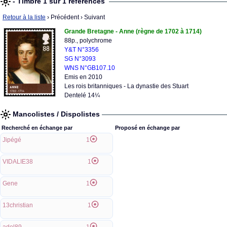
- Timbre 1 sur 1 références
Retour à la liste
› Précédent
› Suivant
Grande Bretagne - Anne (règne de 1702 à 1714)
88p., polychrome
Y&T N°3356
SG N°3093
WNS N°GB107.10
Emis en 2010
Les rois britanniques - La dynastie des Stuart
Dentelé 14¼
Mancolistes / Dispolistes
Recherché en échange par
Proposé en échange par
Jipégé
1
VIDALIE38
1
Gene
1
13christian
1