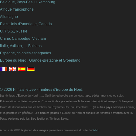
Belgique, Pays-Bas, Luxembourg
Afrique francophone
Allemagne
Etats-Unis d'Amerique, Canada
U.R.S.S., Russie
Chine, Cambodge, Vietnam
Italie, Vatican, ..., Balkans
Espagne, colonies espagnoles
Europe du Nord : Grande-Bretagne et Groenland
© 2026 Philatelie
free
- Timbres d'Europe du Nord.
Les timbres d'Europe du Nord, ..... Outil de recherche par années, type, séries, mot-clés ou sujet.
Présentation par liste ou galerie. Chaque timbre possède une fiche avec descriptif et images. Echange et
forum de discussions sur les timbres du Royaume-Uni, du Groënland, ... (et autres pays nordiques à venir)
et la philatélie en générale. Les timbres-postes d'Europe du Nord et aussi leurs timbres d'aviation avec la
Poste Aérienne puis les Bloc-feuillet et Timbres Taxes.
A partir de 2002 la plupart des images présentées proviennent du site du
WNS