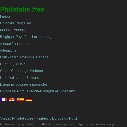
Philatelie
free
France
Colonies Françaises
Monaco, Andorre
Belgique, Pays-Bas, Luxembourg
Afrique francophone
Allemagne
Etats-Unis d'Amerique, Canada
U.R.S.S., Russie
Chine, Cambodge, Vietnam
Italie, Vatican, ..., Balkans
Espagne, colonies espagnoles
Europe du Nord : Grande-Bretagne et Groenland
© 2026 Philatelie
free
- Timbres d'Europe du Nord.
Les timbres d'Europe du Nord, ..... Outil de recherche par années, type, séries, mot-clés ou sujet.