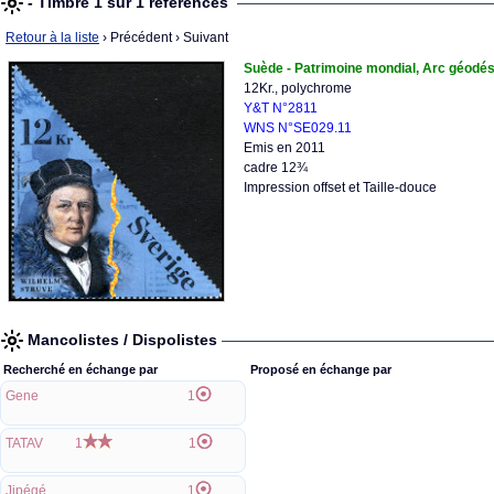
- Timbre 1 sur 1 références
Retour à la liste
› Précédent
› Suivant
Suède - Patrimoine mondial, Arc géodés
12Kr., polychrome
Y&T N°2811
WNS N°SE029.11
Emis en 2011
cadre 12¾
Impression offset et Taille-douce
Mancolistes / Dispolistes
Recherché en échange par
Proposé en échange par
Gene
1
TATAV
1
1
Jipégé
1