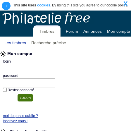
X
i
This site uses
cookies.
By using this site you agree to our cookie policy.
Timbres
Forum
Annonces
Mon compte
Les timbres
Recherche précise
Mon compte
login
password
Restez connecté
mot de passe oublié ?
inscrivez-vous !