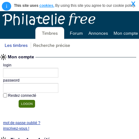
X
i
This site uses
cookies.
By using this site you agree to our cookie policy.
Timbres
Forum
Annonces
Mon compte
Les timbres
Recherche précise
Mon compte
login
password
Restez connecté
mot de passe oublié ?
inscrivez-vous !