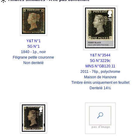
Y&T N°1
SG N°1
1840 - 1p., noir
Y&T N°3544
Filigrane petite couronne
SG N°3229c
Non dentelé
WNS N°GB120.11
2011 - 76p., polychrome
Maison de Hanovre
Timbre émis uniquement en feuillet
Dentelé 14½