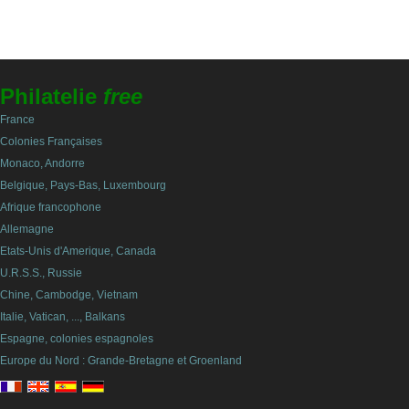
Philatelie
free
France
Colonies Françaises
Monaco, Andorre
Belgique, Pays-Bas, Luxembourg
Afrique francophone
Allemagne
Etats-Unis d'Amerique, Canada
U.R.S.S., Russie
Chine, Cambodge, Vietnam
Italie, Vatican, ..., Balkans
Espagne, colonies espagnoles
Europe du Nord : Grande-Bretagne et Groenland