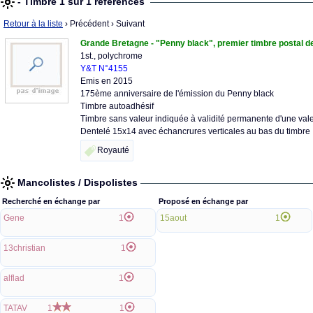
- Timbre 1 sur 1 références
Retour à la liste
› Précédent
› Suivant
Grande Bretagne - "Penny black", premier timbre postal de 
1st., polychrome
Y&T N°4155
Emis en 2015
175ème anniversaire de l'émission du Penny black
Timbre autoadhésif
Timbre sans valeur indiquée à validité permanente d'une vale
Dentelé 15x14 avec échancrures verticales au bas du timbre
Royauté
Mancolistes / Dispolistes
Recherché en échange par
Proposé en échange par
Gene
1
15aout
1
13christian
1
alflad
1
TATAV
1
1