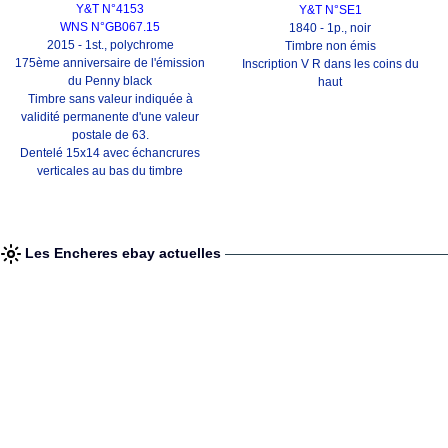
Y&T N°4153
Y&T N°SE1
WNS N°GB067.15
1840 - 1p., noir
2015 - 1st., polychrome
Timbre non émis
175ème anniversaire de l'émission
Inscription V R dans les coins du
du Penny black
haut
Timbre sans valeur indiquée à
validité permanente d'une valeur
postale de 63.
Dentelé 15x14 avec échancrures
verticales au bas du timbre
Les Encheres ebay actuelles