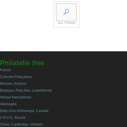
Philatelie
free
France
Colonies Françaises
Monaco, Andorre
Belgique, Pays-Bas, Luxembourg
Afrique francophone
Allemagne
Etats-Unis d'Amerique, Canada
U.R.S.S., Russie
Chine, Cambodge, Vietnam