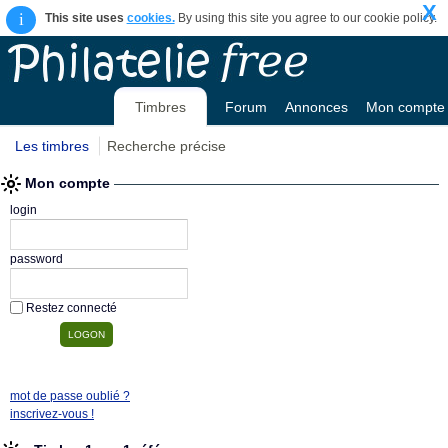
X
i
This site uses
cookies.
By using this site you agree to our cookie policy.
Timbres
Forum
Annonces
Mon compte
Les timbres
Recherche précise
Mon compte
login
password
Restez connecté
mot de passe oublié ?
inscrivez-vous !