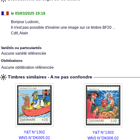
le 05/03/2025 19:18
Bonjour Ludovic,
Il n'est pas possible d'insérer une image sur ce timbre BF20 ...
Cdlt, Alain
Variétés ou particularités
Aucune variété référencée
Oblitérations
Aucune oblitération référencée
Timbres similaires - A ne pas confondre
Y&T N°1302
Y&T N°1303
WNS N°DK005.02
WNS N°DK006.02