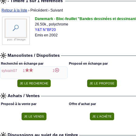
- Timbre 1 sur 1 références
Retour à la liste
› Précédent
› Suivant
Danemark - Bloc-feuillet "Bandes dessinées et dessinsan
26.50k., polychrome
Y&T N°BF20
Emis en 2002
Mancolistes / Dispolistes
Recherché en échange par
Proposé en échange par
sylvain07
1
1
Achats / Ventes
Proposé à la vente par
Offre d'achat par
Discussions au sujet de ce timbre