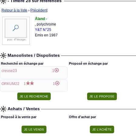
- Timbre 25 sur références
Retour à la liste
›
Précédent
Åland -
, polychrome
Y&T N°25
Emis en 1987
Mancolistes / Dispolistes
Recherché en échange par
Proposé en échange par
creuse23
1
ORKUM22
1
1
Achats / Ventes
Proposé à la vente par
Offre d'achat par