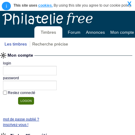
X
i
This site uses
cookies.
By using this site you agree to our cookie policy.
Timbres
Forum
Annonces
Mon compte
Les timbres
Recherche précise
Mon compte
login
password
Restez connecté
mot de passe oublié ?
inscrivez-vous !