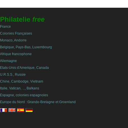
Philatelie
free
France
Colonies Françaises
Monaco, Andorre
Belgique, Pays-Bas, Luxembourg
Afrique francophone
Allemagne
Etats-Unis d'Amerique, Canada
U.R.S.S., Russie
Chine, Cambodge, Vietnam
Italie, Vatican, ..., Balkans
Espagne, colonies espagnoles
Europe du Nord : Grande-Bretagne et Groenland